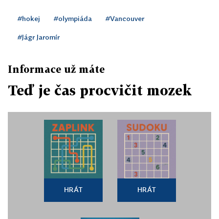
#hokej
#olympiáda
#Vancouver
#Jágr Jaromír
Informace už máte
Teď je čas procvičit mozek
HRÁT
HRÁT