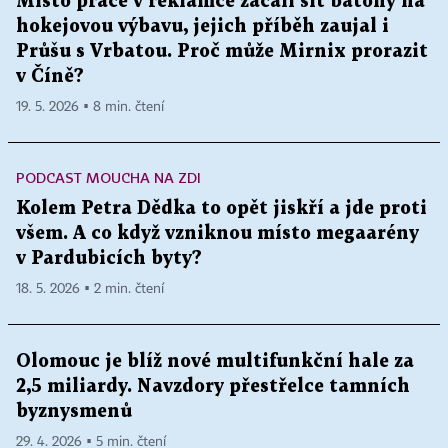
Místo práce v reklamce začali šít batohy na
hokejovou výbavu, jejich příběh zaujal i
Průšu s Vrbatou. Proč může Mirnix prorazit
v Číně?
19. 5. 2026 ▪ 8 min. čtení
PODCAST MOUCHA NA ZDI
Kolem Petra Dědka to opět jiskří a jde proti
všem. A co když vzniknou místo megaarény
v Pardubicích byty?
18. 5. 2026 ▪ 2 min. čtení
Olomouc je blíž nové multifunkční hale za
2,5 miliardy. Navzdory přestřelce tamních
byznysmenů
29. 4. 2026 ▪ 5 min. čtení