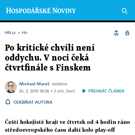
HN.cz
›
Hn
Po kritické chvíli není
oddychu. V noci čeká
čtvrtfinále s Finskem
Michael Mareš
redaktor
PŘEHRÁT ČLÁNEK
24. 2. 2010 18:06 ▪ 3 min. čtení
ODEBÍRAT AUTORA
Čeští hokejisté hrají ve čtvrtek od 4 hodin ráno
středoevropského času další kolo play-off