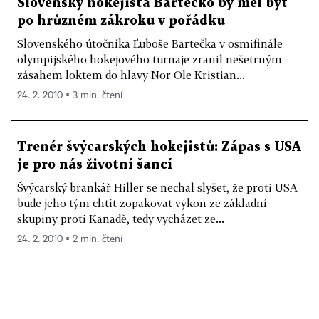
Slovenský hokejista Bartečko by měl být
po hrůzném zákroku v pořádku
Slovenského útočníka Ľuboše Bartečka v osmifinále
olympijského hokejového turnaje zranil nešetrným
zásahem loktem do hlavy Nor Ole Kristian...
24. 2. 2010 ▪ 3 min. čtení
Trenér švýcarských hokejistů: Zápas s USA
je pro nás životní šancí
Švýcarský brankář Hiller se nechal slyšet, že proti USA
bude jeho tým chtít zopakovat výkon ze základní
skupiny proti Kanadě, tedy vycházet ze...
24. 2. 2010 ▪ 2 min. čtení