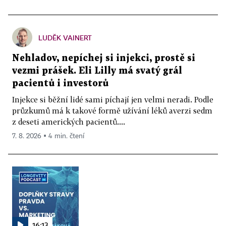
LUDĚK VAINERT
Nehladov, nepíchej si injekci, prostě si
vezmi prášek. Eli Lilly má svatý grál
pacientů i investorů
Injekce si běžní lidé sami píchají jen velmi neradi. Podle
průzkumů má k takové formě užívání léků averzi sedm
z deseti amerických pacientů....
7. 8. 2026 ▪ 4 min. čtení
16:13