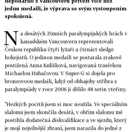
nepodařilo z Vancouveru přivézt více než
jednu medaili, je výprava se svým vystoupením
spokojená.
N
a desátých Zimních paralympijských hrách v
kanadském Vancouveru reprezentovali
Českou republiku čtyři lyžaři a čtrnáct sledge
hokejistů. O jedinou medaili se postarala zrakově
postižená Anna Kulíšková, navigovaná trasérkou
Michaelou Hubačovou. V Super-G si dojela pro
bronzovoou medaili, když od obhajoby stříbra z
paralympiády v roce 2006 ji dělilo 48 setin vteřiny.
"Hezkých pocitů jsem si moc neužila. Ve speciálním
slalomu jsem skončila desátá, v obřím slalomu mě
postihla dodatečná diskvalifikace a ve sjezdu, který
je mojí nejsilnější zbraní, jsem narazila do jedné z