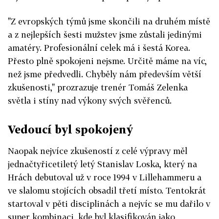
"Z evropských týmů jsme skončili na druhém místě
a z nejlepších šesti mužstev jsme zůstali jedinými
amatéry. Profesionální celek má i šestá Korea.
Přesto plně spokojeni nejsme. Určitě máme na víc,
než jsme předvedli. Chyběly nám především větší
zkušenosti," prozrazuje trenér Tomáš Zelenka
světla i stíny nad výkony svých svěřenců.
Vedoucí byl spokojený
Naopak nejvíce zkušeností z celé výpravy měl
jednačtyřicetiletý letý Stanislav Loska, který na
Hrách debutoval už v roce 1994 v Lillehammeru a
ve slalomu stojících obsadil třetí místo. Tentokrát
startoval v pěti disciplinách a nejvíc se mu dařilo v
super kombinaci, kde byl klasifikován jako