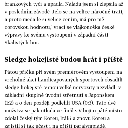
brankových tyčí a upadla. Náladu jsem si zlepšila až
v posledním závodě. Jelo se na velice náročné trati,
a proto medaile si velice cením, má pro mě
obrovskou hodnotu," vrací se vlajkonoška české
výpravy ke svému vystoupení v západní části
Skalistých hor.
Sledge hokejisté budou hrát i příště
Pátou příčku při svém premiérovém vystoupení na
vrcholné akci handicapovaných sportovců obsadili
sledge hokejisté. Vinou velké nervozity nezvládli v
základní skupině úvodní střetnutí s Japonskem
(1:2) a o den později podlehli USA (0:3). Tato dvě
mužstva se pak utkala ve finále. V boji o páté místo
zdolal český tým Koreu, Itálii a znovu Koreu a
zajistil si tak účast i na příští paralympiádě.