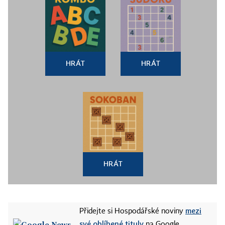
HRÁT
HRÁT
HRÁT
mezi
Přidejte si Hospodářské noviny
své oblíbené tituly
na Google