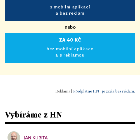
s mobilní aplikací
a bez reklam
nebo
ZA 40 KČ
bez mobilní aplikace
a s reklamou
|
Předplatné HN+ je zcela bez reklam.
Vybíráme z HN
JAN KUBITA