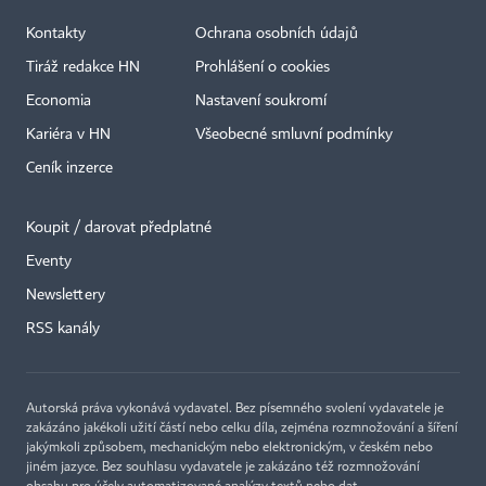
Kontakty
Ochrana osobních údajů
Tiráž redakce HN
Prohlášení o cookies
Economia
Nastavení soukromí
Kariéra v HN
Všeobecné smluvní podmínky
Ceník inzerce
Koupit / darovat předplatné
Eventy
Newslettery
×
RSS kanály
Autorská práva vykonává vydavatel. Bez písemného svolení vydavatele je
zakázáno jakékoli užití částí nebo celku díla, zejména rozmnožování a šíření
jakýmkoli způsobem, mechanickým nebo elektronickým, v českém nebo
jiném jazyce. Bez souhlasu vydavatele je zakázáno též rozmnožování