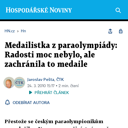
HN.cz
›
Hn
Medailistka z paraolympiády:
Radosti moc nebylo, ale
zachránila to medaile
Jaroslav Pešta
ČTK
,
24. 3. 2010 15:17 ▪ 2 min. čtení
PŘEHRÁT ČLÁNEK
ODEBÍRAT AUTORA
Přestože se českým paraolympionikům