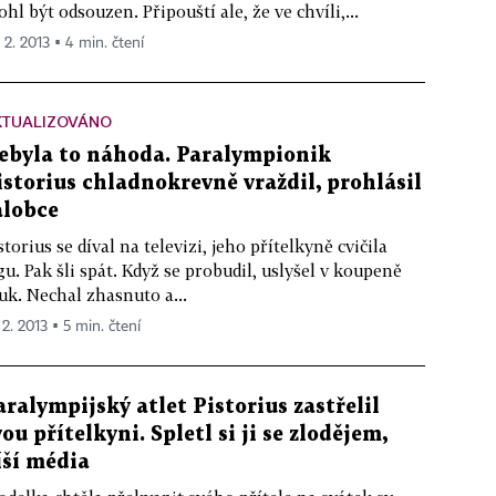
hl být odsouzen. Připouští ale, že ve chvíli,...
 2. 2013 ▪ 4 min. čtení
KTUALIZOVÁNO
ebyla to náhoda. Paralympionik
istorius chladnokrevně vraždil, prohlásil
alobce
storius se díval na televizi, jeho přítelkyně cvičila
gu. Pak šli spát. Když se probudil, uslyšel v koupeně
uk. Nechal zhasnuto a...
 2. 2013 ▪ 5 min. čtení
aralympijský atlet Pistorius zastřelil
vou přítelkyni. Spletl si ji se zlodějem,
íší média