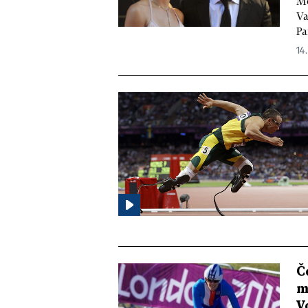
Mo
Va
Pa
14.
Č
m
V