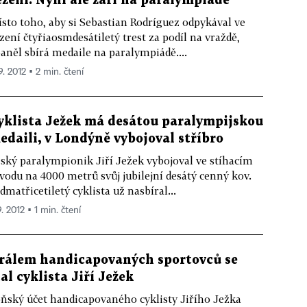
ězení. Nyní ale září na paralympiádě
sto toho, aby si Sebastian Rodríguez odpykával ve
zení čtyřiaosmdesátiletý trest za podíl na vraždě,
aněl sbírá medaile na paralympiádě....
9. 2012 ▪ 2 min. čtení
yklista Ježek má desátou paralympijskou
edaili, v Londýně vybojoval stříbro
ský paralympionik Jiří Ježek vybojoval ve stíhacím
vodu na 4000 metrů svůj jubilejní desátý cenný kov.
dmatřicetiletý cyklista už nasbíral...
9. 2012 ▪ 1 min. čtení
rálem handicapovaných sportovců se
tal cyklista Jiří Ježek
ňský účet handicapovaného cyklisty Jiřího Ježka