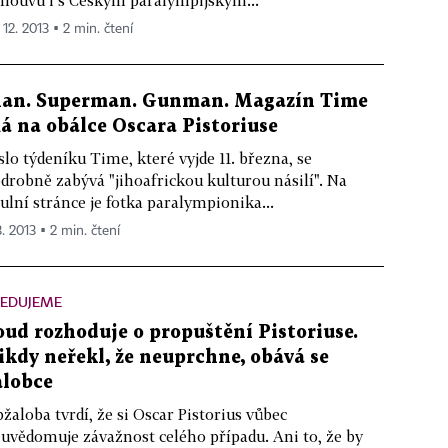
louvu i s Českým paralympijským...
 12. 2013 ▪ 2 min. čtení
an. Superman. Gunman. Magazín Time
á na obálce Oscara Pistoriuse
slo týdeníku Time, které vyjde 11. března, se
drobně zabývá "jihoafrickou kulturou násilí". Na
tulní stránce je fotka paralympionika...
3. 2013 ▪ 2 min. čtení
LEDUJEME
oud rozhoduje o propuštění Pistoriuse.
ikdy neřekl, že neuprchne, obává se
alobce
žaloba tvrdí, že si Oscar Pistorius vůbec
uvědomuje závažnost celého případu. Ani to, že by