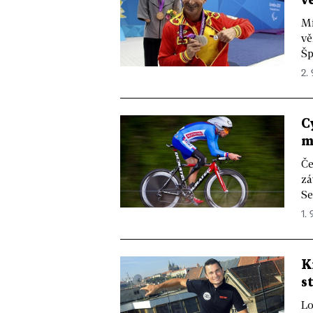
v
Mí
vě
Šp
2. 
C
m
Če
zá
Se
1. 
K
s
Lo