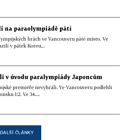
ili na paraolympiádě pátí
ralympijských hrách ve Vancouveru páté místo. Ve
ili v pátek Koreu...
ehli v úvodu paralympiády Japoncům
mpijské premiéře nevyhráli. Ve Vancouveru podlehli
sku 1:2. Ve 34....
DALŠÍ ČLÁNKY