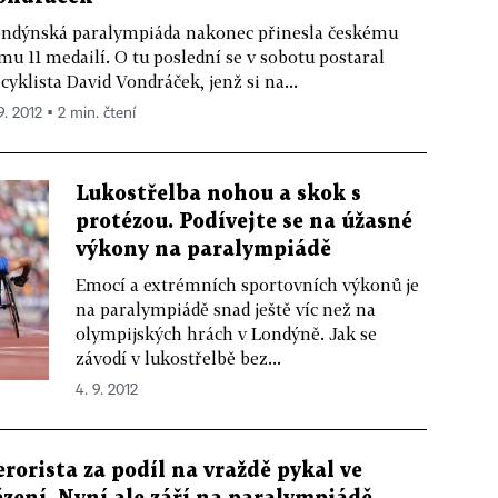
ndýnská paralympiáda nakonec přinesla českému
mu 11 medailí. O tu poslední se v sobotu postaral
icyklista David Vondráček, jenž si na...
9. 2012 ▪ 2 min. čtení
Lukostřelba nohou a skok s
protézou. Podívejte se na úžasné
výkony na paralympiádě
Emocí a extrémních sportovních výkonů je
na paralympiádě snad ještě víc než na
olympijských hrách v Londýně. Jak se
závodí v lukostřelbě bez...
4. 9. 2012
erorista za podíl na vraždě pykal ve