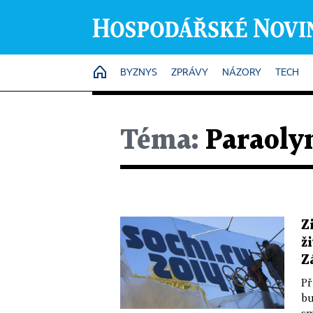
HOME
BYZNYS
ZPRÁVY
NÁZORY
TECH
Téma:
Paraoly
Z
ž
Z
Př
bu