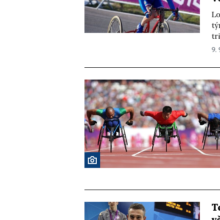
Lo
tý
tr
9. 
T