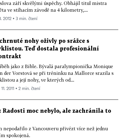
slova září skvělými úspěchy. Obhájil titul mistra
ěta ve stíhacím závodě na 4 kilometry,...
3. 2012 ▪ 3 min. čtení
chrnuté nohy oživly po srážce s
yklistou. Teď dostala profesionální
ontrakt
íběh jako z Bible. Bývalá paralympionička Monique
n der Vorstová se při tréninku na Mallorce srazila s
klistou a její nohy, ve kterých od...
 11. 2011 ▪ 2 min. čtení
 Radosti moc nebylo, ale zachránila to
nepodařilo z Vancouveru přivézt více než jednu
ním spokojená.