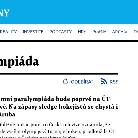
REALITY
INVESTICE
PODCASTY
HRY
PročNe
ARCHIV
D
mpiáda
ODEBÍRAT
RSS
imní paralympiáda bude poprvé na ČT
ivě. Na zápasy sledge hokejistů se chystá i
áruba
ibližně měsíc poté, co Česká televize oznámila, že
de vysílat olympijský turnaj v hokeji, prodloužila ČT