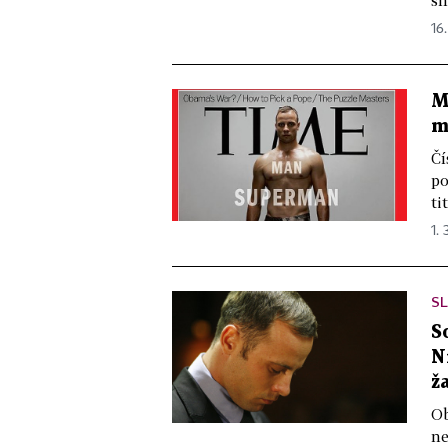
sm
16.
M
m
Čí
po
ti
1. 
S
S
N
ž
Ob
ne