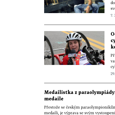
do
sv
7. 
O
c
k
Př
va
cy
29.
Medailistka z paraolympiády:
medaile
Přestože se českým paraolympionikům 
medaili, je výprava se svým vystoupe