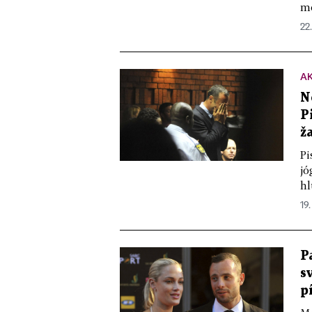
mo
22.
A
N
P
ž
Pi
jó
hl
19.
P
s
p