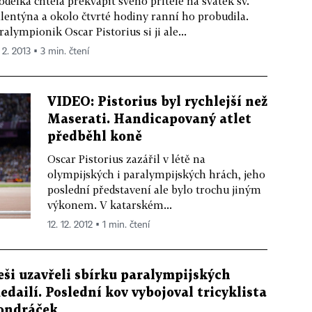
delka chtěla překvapit svého přítele na svátek sv.
lentýna a okolo čtvrté hodiny ranní ho probudila.
ralympionik Oscar Pistorius si ji ale...
 2. 2013 ▪ 3 min. čtení
VIDEO: Pistorius byl rychlejší než
Maserati. Handicapovaný atlet
předběhl koně
Oscar Pistorius zazářil v létě na
olympijských i paralympijských hrách, jeho
poslední představení ale bylo trochu jiným
výkonem. V katarském...
12. 12. 2012 ▪ 1 min. čtení
eši uzavřeli sbírku paralympijských
edailí. Poslední kov vybojoval tricyklista
ondráček