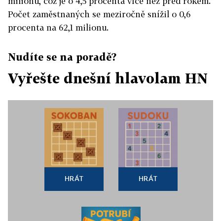
milionu, což je o 4,5 procenta více než před rokem.
Počet zaměstnaných se meziročně snížil o 0,6
procenta na 62,1 milionu.
Nudíte se na poradě?
Vyřešte dnešní hlavolam HN
HRÁT
HRÁT