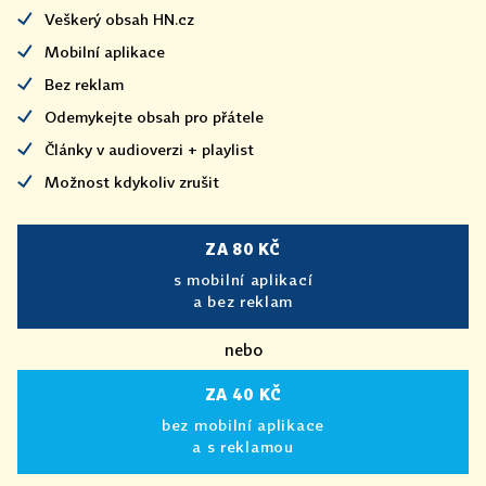
Veškerý obsah HN.cz
Mobilní aplikace
Bez reklam
Odemykejte obsah pro přátele
Články v audioverzi + playlist
Možnost kdykoliv zrušit
ZA 80 KČ
s mobilní aplikací
a bez reklam
nebo
ZA 40 KČ
bez mobilní aplikace
a s reklamou