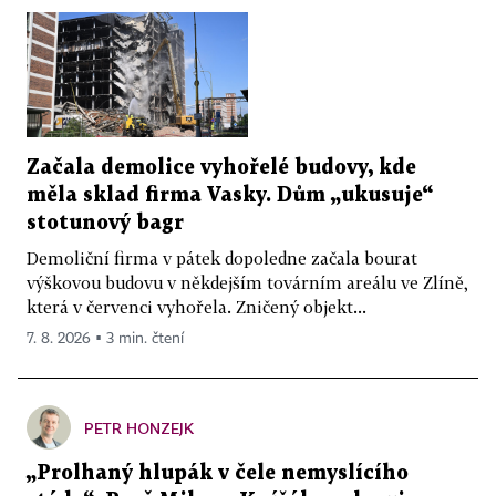
Začala demolice vyhořelé budovy, kde
měla sklad firma Vasky. Dům „ukusuje“
stotunový bagr
Demoliční firma v pátek dopoledne začala bourat
výškovou budovu v někdejším továrním areálu ve Zlíně,
která v červenci vyhořela. Zničený objekt...
7. 8. 2026 ▪ 3 min. čtení
PETR HONZEJK
„Prolhaný hlupák v čele nemyslícího