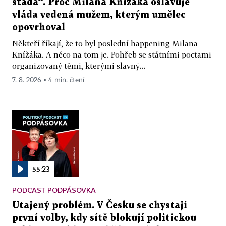
stáda“. Proč Milana Knížáka oslavuje
vláda vedená mužem, kterým umělec
opovrhoval
Někteří říkají, že to byl poslední happening Milana
Knížáka. A něco na tom je. Pohřeb se státními poctami
organizovaný těmi, kterými slavný...
7. 8. 2026 ▪ 4 min. čtení
55:23
PODCAST PODPÁSOVKA
Utajený problém. V Česku se chystají
první volby, kdy sítě blokují politickou