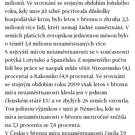
milionů. Ve srovnání se stejným obdobím loňského
roku, kdy unie již silně pociťovala důsledky
hospodářské krize, bylo letos v březnu o zhruba 2,5
milionů více lidí, kteří nemají žádné zaměstnání. V
zemích platících evropskou jednotnou měnou bylo
o téměř 1,4 milionu nezaměstnaných více.
S nejvyšší mírou nezaměstnanosti se v současnosti
potýká Lotyšsko a Španělsko. Z nejmenšího počtu
lidí bez práce se naopak může těšit Nizozemsko (4,1
procenta) a Rakousko (4,9 procenta). Ve srovnání
se stejným obdobím roku 2009 však letos v březnu
míra nezaměstnanosti klesla jen v jednom
členském státě EU a ve zbylých 26 zemích vzrostla.
Tou jedinou výjimkou v unii je Německo, kde se
míra nezaměstnanosti v březnu meziročně snížila
na 7,3 procenta ze 7,4 procenta.
V Česku v březnu míra nezaměstnanosti činila 7,9