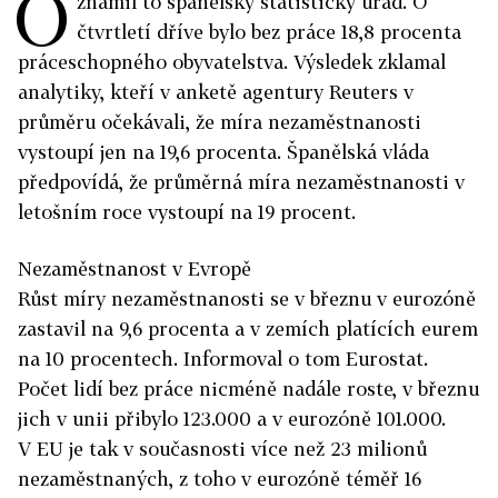
O
známil to španělský statistický úřad. O
čtvrtletí dříve bylo bez práce 18,8 procenta
práceschopného obyvatelstva. Výsledek zklamal
analytiky, kteří v anketě agentury Reuters v
průměru očekávali, že míra nezaměstnanosti
vystoupí jen na 19,6 procenta. Španělská vláda
předpovídá, že průměrná míra nezaměstnanosti v
letošním roce vystoupí na 19 procent.
Nezaměstnanost v Evropě
Růst míry nezaměstnanosti se v březnu v eurozóně
zastavil na 9,6 procenta a v zemích platících eurem
na 10 procentech. Informoval o tom Eurostat.
Počet lidí bez práce nicméně nadále roste, v březnu
jich v unii přibylo 123.000 a v eurozóně 101.000.
V EU je tak v současnosti více než 23 milionů
nezaměstnaných, z toho v eurozóně téměř 16