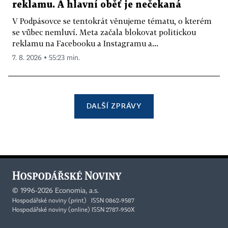
reklamu. A hlavní oběť je nečekaná
V Podpásovce se tentokrát věnujeme tématu, o kterém
se vůbec nemluví. Meta začala blokovat politickou
reklamu na Facebooku a Instagramu a...
7. 8. 2026 ▪ 55:23 min.
DALŠÍ ZPRÁVY
©
1996-2026
Economia, a.s.
Hospodářské noviny (print) ISSN 0862-9587
Hospodářské noviny (online) ISSN 2787-950X