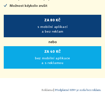
Možnost kdykoliv zrušit
ZA 80 KČ
s mobilní aplikací
a bez reklam
nebo
ZA 40 KČ
bez mobilní aplikace
a s reklamou
|
Předplatné HN+ je zcela bez reklam.