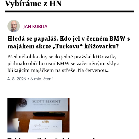
Vybíráme z HN
JAN KUBITA
Hledá se papaláš. Kdo jel v černém BMW s
majákem skrze „Turkovu“ křižovatku?
Před několika dny se do jedné pražské křižovatky
přihnalo obří luxusní BMW se začerněnými skly a
blikajícím majáčkem na střeše. Na červenou...
4. 8. 2026 ▪ 6 min. čtení