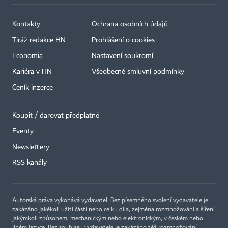
Kontakty
Ochrana osobních údajů
Tiráž redakce HN
Prohlášení o cookies
Economia
Nastavení soukromí
Kariéra v HN
Všeobecné smluvní podmínky
Ceník inzerce
Koupit / darovat předplatné
Eventy
Newslettery
×
RSS kanály
Autorská práva vykonává vydavatel. Bez písemného svolení vydavatele je
zakázáno jakékoli užití částí nebo celku díla, zejména rozmnožování a šíření
jakýmkoli způsobem, mechanickým nebo elektronickým, v českém nebo
jiném jazyce. Bez souhlasu vydavatele je zakázáno též rozmnožování