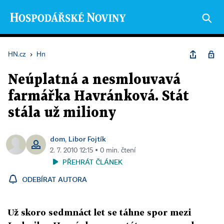
HN.cz
›
Hn
Neúplatná a nesmlouvavá
farmářka Havránková. Stát
stála už miliony
dom
Libor Fojtík
,
2. 7. 2010 12:15 ▪ 0 min. čtení
PŘEHRÁT ČLÁNEK
ODEBÍRAT AUTORA
Už skoro sedmnáct let se táhne spor mezi