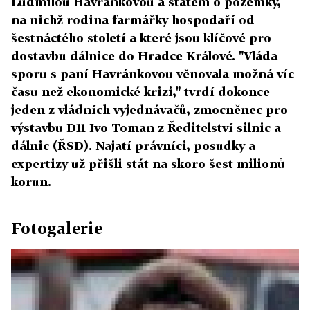
Ludmilou Havránkovou a státem o pozemky,
na nichž rodina farmářky hospodaří od
šestnáctého století a které jsou klíčové pro
dostavbu dálnice do Hradce Králové. "Vláda
sporu s paní Havránkovou věnovala možná víc
času než ekonomické krizi," tvrdí dokonce
jeden z vládních vyjednávačů, zmocněnec pro
výstavbu D11 Ivo Toman z Ředitelství silnic a
dálnic (ŘSD). Najatí právníci, posudky a
expertizy už přišli stát na skoro šest milionů
korun.
Fotogalerie