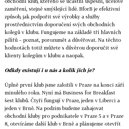
obchodní klub, kterého se účastní úspěšní, účelově
zaměření, stejně smýšlející lidé. BforB je efektivní
způsob, jak podpořit své výrobky a služby
prostřednictvím doporučení svých obchodních
kolegů v klubu. Fungujeme na základě tří hlavních
pilířů – poznat, porozumět a důvěřovat. Na těchto
hodnotách totiž můžete s důvěrou doporučit své
klienty kolegům v klubu a naopak.
Odkdy existují i u nás a kolik jich je?
Úplně první klub jsme založili v Praze na konci září
minulého roku. Nyní má Business for Breakfast
šest klubů. Čtyři fungují v Praze, jeden v Liberci a
jeden v Brně. Na podzim budeme zahajovat
obchodní kluby pro podnikatele v Praze 5 a v Praze
8, otevíráme další klub v Brně a plánujeme otevřít