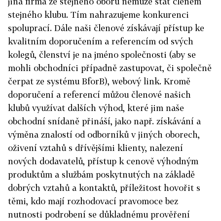
jiná firma ze stejného oboru nemůže stát členem
stejného klubu. Tím nahrazujeme konkurenci
spoluprací. Dále naši členové získávají přístup ke
kvalitním doporučením a referencím od svých
kolegů, členství je na jméno společnosti (aby se
mohli obchodníci případně zastupovat, či společně
čerpat ze systému BforB), webový link. Kromě
doporučení a referencí můžou členové našich
klubů využívat dalších výhod, které jim naše
obchodní snídaně přináší, jako např. získávání a
výměna znalostí od odborníků v jiných oborech,
oživení vztahů s dřívějšími klienty, nalezení
nových dodavatelů, přístup k cenově výhodným
produktům a službám poskytnutých na základě
dobrých vztahů a kontaktů, příležitost hovořit s
těmi, kdo mají rozhodovací pravomoce bez
nutnosti podrobení se důkladnému prověření