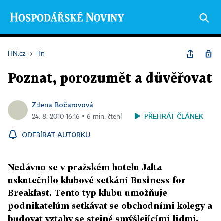
HN.cz
›
Hn
Poznat, porozumět a důvěřovat
Zdena Bočarovová
PŘEHRÁT ČLÁNEK
24. 8. 2010 16:16 ▪ 6 min. čtení
ODEBÍRAT AUTORKU
Nedávno se v pražském hotelu Jalta
uskutečnilo klubové setkání Business for
Breakfast. Tento typ klubu umožňuje
podnikatelům setkávat se obchodními kolegy a
budovat vztahy se stejně smýšlejícími lidmi,