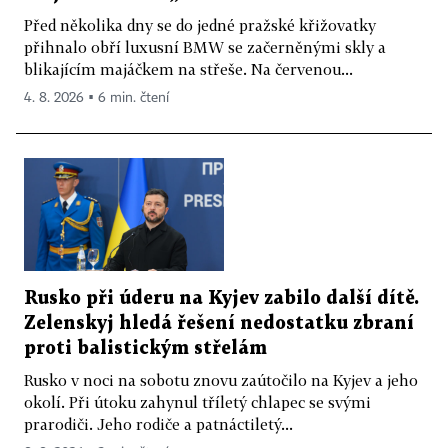
Před několika dny se do jedné pražské křižovatky
přihnalo obří luxusní BMW se začerněnými skly a
blikajícím majáčkem na střeše. Na červenou...
4. 8. 2026 ▪ 6 min. čtení
Rusko při úderu na Kyjev zabilo další dítě.
Zelenskyj hledá řešení nedostatku zbraní
proti balistickým střelám
Rusko v noci na sobotu znovu zaútočilo na Kyjev a jeho
okolí. Při útoku zahynul tříletý chlapec se svými
prarodiči. Jeho rodiče a patnáctiletý...