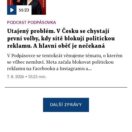
55:23
PODCAST PODPÁSOVKA
Utajený problém. V Česku se chystají
první volby, kdy sítě blokují politickou
reklamu. A hlavní oběť je nečekaná
V Podpásovce se tentokrát věnujeme tématu, o kterém
se vůbec nemluví. Meta začala blokovat politickou
reklamu na Facebooku a Instagramu a...
7. 8. 2026 ▪ 55:23 min.
DALŠÍ ZPRÁVY