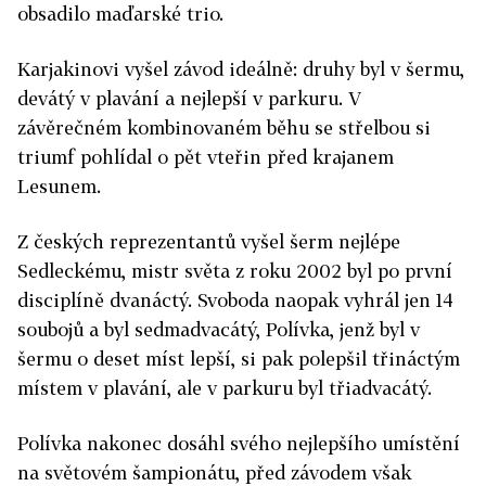
obsadilo maďarské trio.
Karjakinovi vyšel závod ideálně: druhy byl v šermu,
devátý v plavání a nejlepší v parkuru. V
závěrečném kombinovaném běhu se střelbou si
triumf pohlídal o pět vteřin před krajanem
Lesunem.
Z českých reprezentantů vyšel šerm nejlépe
Sedleckému, mistr světa z roku 2002 byl po první
disciplíně dvanáctý. Svoboda naopak vyhrál jen 14
soubojů a byl sedmadvacátý, Polívka, jenž byl v
šermu o deset míst lepší, si pak polepšil třináctým
místem v plavání, ale v parkuru byl třiadvacátý.
Polívka nakonec dosáhl svého nejlepšího umístění
na světovém šampionátu, před závodem však