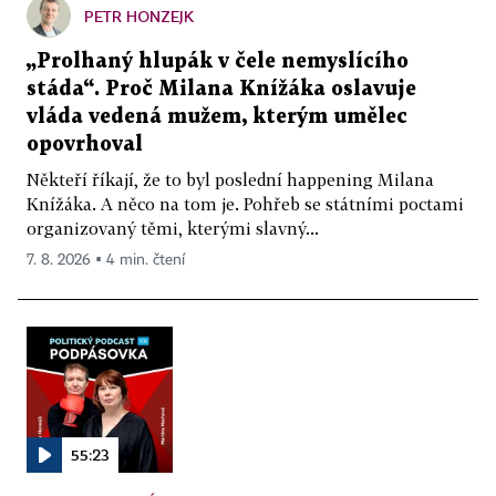
PETR HONZEJK
„Prolhaný hlupák v čele nemyslícího
stáda“. Proč Milana Knížáka oslavuje
vláda vedená mužem, kterým umělec
opovrhoval
Někteří říkají, že to byl poslední happening Milana
Knížáka. A něco na tom je. Pohřeb se státními poctami
organizovaný těmi, kterými slavný...
7. 8. 2026 ▪ 4 min. čtení
55:23