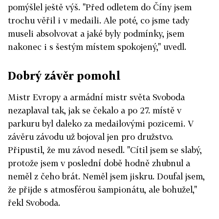
pomýšlel ještě výš. "Před odletem do Číny jsem
trochu věřil i v medaili. Ale poté, co jsme tady
museli absolvovat a jaké byly podmínky, jsem
nakonec i s šestým místem spokojený," uvedl.
Dobrý závěr pomohl
Mistr Evropy a armádní mistr světa Svoboda
nezaplaval tak, jak se čekalo a po 27. místě v
parkuru byl daleko za medailovými pozicemi. V
závěru závodu už bojoval jen pro družstvo.
Připustil, že mu závod nesedl. "Cítil jsem se slabý,
protože jsem v poslední době hodně zhubnul a
neměl z čeho brát. Neměl jsem jiskru. Doufal jsem,
že přijde s atmosférou šampionátu, ale bohužel,"
řekl Svoboda.