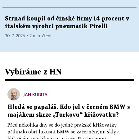
Strnad koupil od čínské firmy 14 procent v
italském výrobci pneumatik Pirelli
30. 7. 2026 ▪ 2 min. čtení
Vybíráme z HN
JAN KUBITA
Hledá se papaláš. Kdo jel v černém BMW s
majákem skrze „Turkovu“ křižovatku?
Před několika dny se do jedné pražské křižovatky
přihnalo obří luxusní BMW se začerněnými skly a
blikajícím majáčkem na střeše. Na červenou...