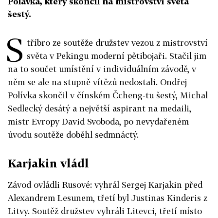
Polávka, který skončil na mistrovství světa
šestý.
S
tříbro ze soutěže družstev vezou z mistrovství
světa v Pekingu moderní pětibojaři. Stačil jim
na to součet umístění v individuálním závodě, v
něm se ale na stupně vítězů nedostali. Ondřej
Polívka skončil v čínském Čcheng-tu šestý, Michal
Sedlecký desátý a největší aspirant na medaili,
mistr Evropy David Svoboda, po nevydařeném
úvodu soutěže doběhl sedmnáctý.
Karjakin vládl
Závod ovládli Rusové: vyhrál Sergej Karjakin před
Alexandrem Lesunem, třetí byl Justinas Kinderis z
Litvy. Soutěž družstev vyhráli Litevci, třetí místo