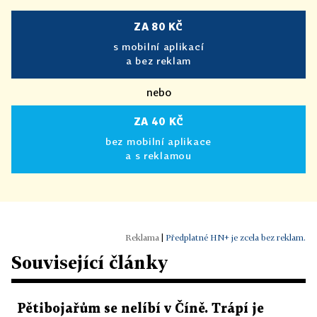
ZA 80 KČ
s mobilní aplikací
a bez reklam
nebo
ZA 40 KČ
bez mobilní aplikace
a s reklamou
|
Předplatné HN+ je zcela bez reklam.
Související články
Pětibojařům se nelíbí v Číně. Trápí je