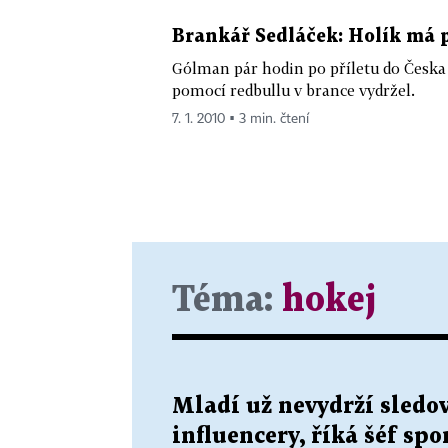
Brankář Sedláček: Holík má 
Gólman pár hodin po příletu do Česka ch
pomocí redbullu v brance vydržel.
7. 1. 2010 ▪ 3 min. čtení
Téma:
hokej
Mladí už nevydrží sledov
influencery, říká šéf sp