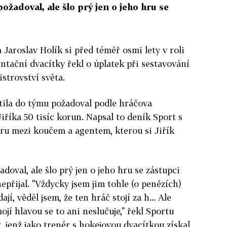
ožadoval, ale šlo prý jen o jeho hru se
 Jaroslav Holík si před téměř osmi lety v roli
ntační dvacítky řekl o úplatek při sestavování
strovství světa.
tila do týmu požadoval podle hráčova
iříka 50 tisíc korun. Napsal to deník Sport s
ru mezi koučem a agentem, kterou si Jiřík
adoval, ale šlo prý jen o jeho hru se zástupci
epřijal. "Vždycky jsem jim tohle (o penězích)
ají, věděl jsem, že ten hráč stojí za h... Ale
ojí hlavou se to ani neslučuje," řekl Sportu
2, jenž jako trenér s hokejovou dvacítkou získal