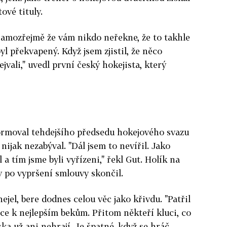
ové tituly.
 "Samozřejmě že vám nikdo neřekne, že to takhle
yl překvapený. Když jsem zjistil, že něco
jvali," uvedl první český hokejista, který
formoval tehdejšího předsedu hokejového svazu
nijak nezabýval. "Dál jsem to nevířil. Jako
a tím jsme byli vyřízeni," řekl Gut. Holík na
 po vypršení smlouvy skončil.
ejel, bere dodnes celou věc jako křivdu. "Patřil
ce k nejlepším bekům. Přitom někteří kluci, co
ka už ani nehrají. Je špatné, když se hráč