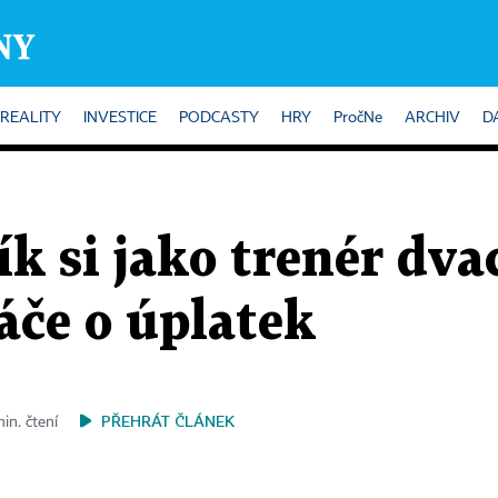
REALITY
INVESTICE
PODCASTY
HRY
PročNe
ARCHIV
D
ík si jako trenér dva
áče o úplatek
PŘEHRÁT ČLÁNEK
in. čtení