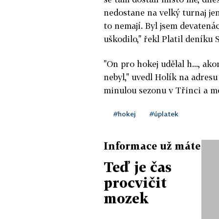
nedostane na velký turnaj jen
to nemají. Byl jsem devatenác
uškodilo," řekl Platil deníku 
"On pro hokej udělal h..., ak
nebyl," uvedl Holík na adresu
minulou sezonu v Třinci a m
#hokej
#úplatek
Informace už máte
Teď je čas
procvičit
mozek