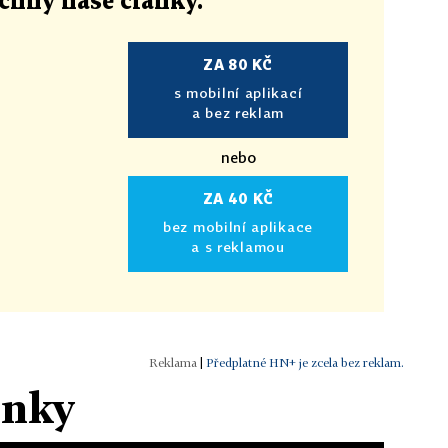
echny naše články
.
ZA 80 KČ
s mobilní aplikací
a bez reklam
nebo
ZA 40 KČ
bez mobilní aplikace
a s reklamou
|
Předplatné HN+ je zcela bez reklam.
ánky