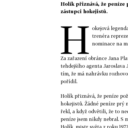
Holík přiznává, že peníze p
zástupci hokejistů.
H
okejová legenda
trenéra repreze
nominace na mi
Za zařazení obránce Jana Pla
tehdejšího agenta Jaroslava J
tím, že má nahrávku rozhovo
pořídil.
Holík přiznává, že peníze pož
hokejistů. Žádné peníze prý n
řekl, a když odvětili, že to ned
peníze jsem nikdy nebral. S m
Holík, mistr světa z roku 197