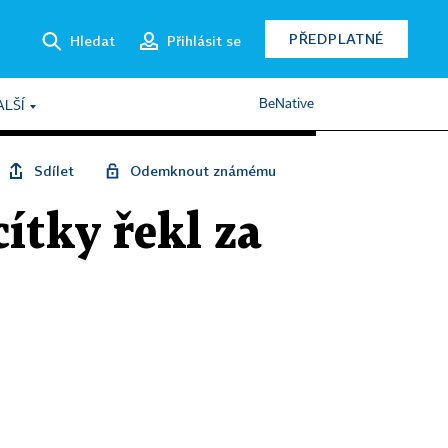
PŘEDPLATNÉ
Hledat
Přihlásit se
BeNative
ALŠÍ
Sdílet
Odemknout známému
cítky řekl za