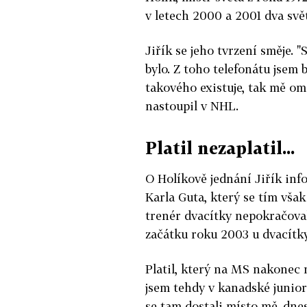
v letech 2000 a 2001 dva svět
Jiřík se jeho tvrzení směje.
bylo. Z toho telefonátu jsem b
takového existuje, tak mě ome
nastoupil v NHL.
Platil nezaplatil...
O Holíkově jednání Jiřík in
Karla Guta, který se tím však 
trenér dvacítky nepokračoval 
začátku roku 2003 u dvacítky
Platil, který na MS nakonec n
jsem tehdy v kanadské junior
se tam dostali místo mě, dnes