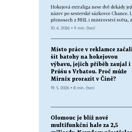
Hokejová extraliga nese dvě dekády jej
název po sesterské sázkovce Chance. Lo
přenosech z NHL i mistrovství světa, zn
10. 6. 2026 ▪ 9 min. čtení
Místo práce v reklamce začal
šít batohy na hokejovou
výbavu, jejich příběh zaujal i
Průšu s Vrbatou. Proč může
Mirnix prorazit v Číně?
19. 5. 2026 ▪ 8 min. čtení
Olomouc je blíž nové
multifunkční hale za 2,5