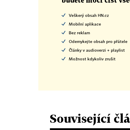
budete moci číst vš
Veškerý obsah HN.cz
Mobilní aplikace
Bez reklam
Odemykejte obsah pro přátele
Články v audioverzi + playlist
Možnost kdykoliv zrušit
Související čl