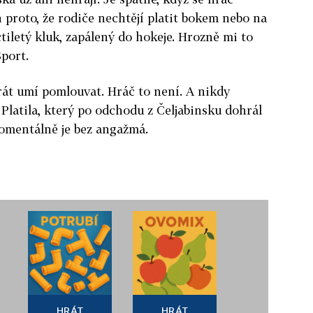
 proto, že rodiče nechtějí platit bokem nebo na
tiletý kluk, zapálený do hokeje. Hrozně mi to
Sport.
orát umí pomlouvat. Hráč to není. A nikdy
 Platila, který po odchodu z Čeljabinsku dohrál
omentálně je bez angažmá.
HRÁT
HRÁT