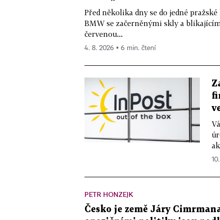
Před několika dny se do jedné pražské
BMW se začerněnými skly a blikající
červenou...
4. 8. 2026 ▪ 6 min. čtení
Z
f
v
Vá
úr
ak
10
PETR HONZEJK
Česko je země Járy Cimrmana