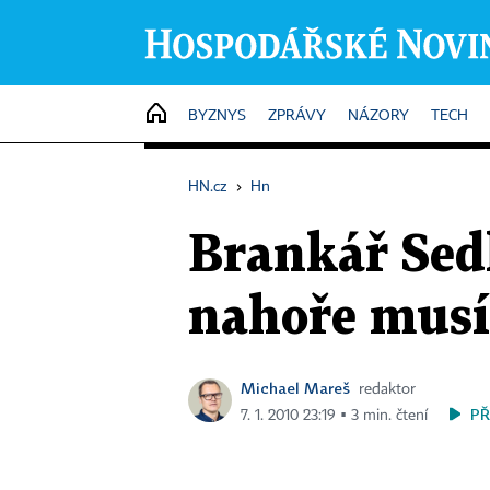
HOME
BYZNYS
ZPRÁVY
NÁZORY
TECH
HN.cz
›
Hn
Brankář Sed
nahoře musí
Michael Mareš
redaktor
PŘ
7. 1. 2010 23:19 ▪ 3 min. čtení