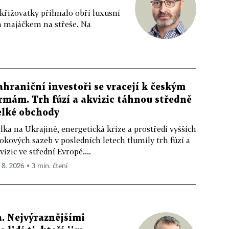
 křižovatky přihnalo obří luxusní
m majáčkem na střeše. Na
ahraniční investoři se vracejí k českým
irmám. Trh fúzí a akvizic táhnou středně
elké obchody
lka na Ukrajině, energetická krize a prostředí vyšších
okových sazeb v posledních letech tlumily trh fúzí a
vizic ve střední Evropě....
. 8. 2026 ▪ 3 min. čtení
. Nejvýraznějšími