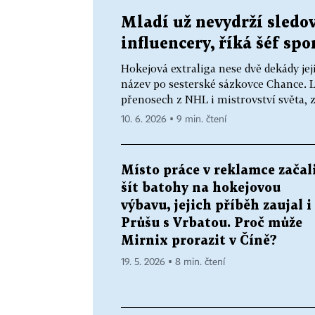
Mladí už nevydrží sledov
influencery, říká šéf sp
Hokejová extraliga nese dvě dekády jej
název po sesterské sázkovce Chance. Lo
přenosech z NHL i mistrovství světa, zn
10. 6. 2026 ▪ 9 min. čtení
Místo práce v reklamce začal
šít batohy na hokejovou
výbavu, jejich příběh zaujal i
Průšu s Vrbatou. Proč může
Mirnix prorazit v Číně?
19. 5. 2026 ▪ 8 min. čtení