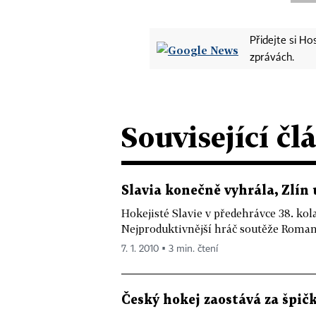
Přidejte si H
zprávách.
Související čl
Slavia konečně vyhrála, Zlín 
Hokejisté Slavie v předehrávce 38. kola
Nejproduktivnější hráč soutěže Roman
7. 1. 2010 ▪ 3 min. čtení
Český hokej zaostává za špič