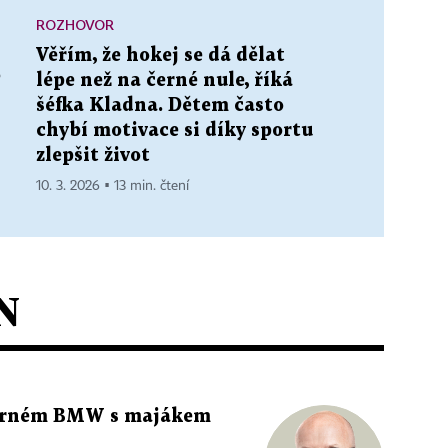
ROZHOVOR
Věřím, že hokej se dá dělat
e
lépe než na černé nule, říká
šéfka Kladna. Dětem často
chybí motivace si díky sportu
zlepšit život
10. 3. 2026 ▪ 13 min. čtení
N
 černém BMW s majákem