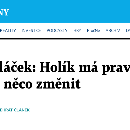
REALITY
INVESTICE
PODCASTY
HRY
PročNe
ARCHIV
D
láček: Holík má pra
 něco změnit
EHRÁT ČLÁNEK