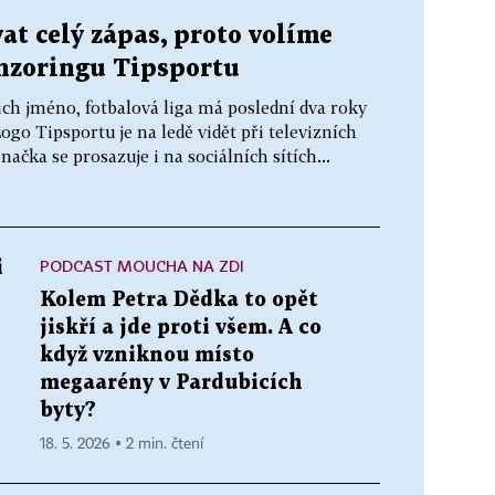
at celý zápas, proto volíme
onzoringu Tipsportu
ich jméno, fotbalová liga má poslední dva roky
go Tipsportu je na ledě vidět při televizních
ačka se prosazuje i na sociálních sítích...
PODCAST MOUCHA NA ZDI
i
Kolem Petra Dědka to opět
jiskří a jde proti všem. A co
když vzniknou místo
megaarény v Pardubicích
byty?
18. 5. 2026 ▪ 2 min. čtení