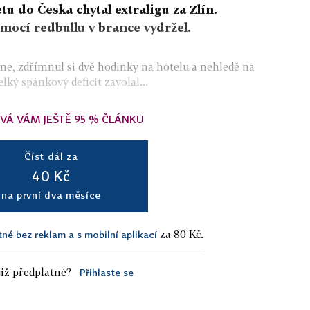
u do Česka chytal extraligu za Zlín.
omocí redbullu v brance vydržel.
dne, zdřímnul si dvě hodinky na hotelu a nehledě na
ký spánkový deficit zavolal...
VÁ VÁM JEŠTĚ 95 % ČLÁNKU
Číst dál za
40 Kč
na první dva měsíce
za 80 Kč.
tné bez reklam a s mobilní aplikací
iž předplatné?
Přihlaste se