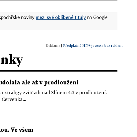
mezi své oblíbené tituly
ospodářské noviny
na Google
|
Předplatné HN+ je zcela bez reklam.
ánky
udolala ale až v prodloužení
 extraligy zvítězili nad Zlínem 4:3 v prodloužení.
 Červenka...
kou. Ve všem