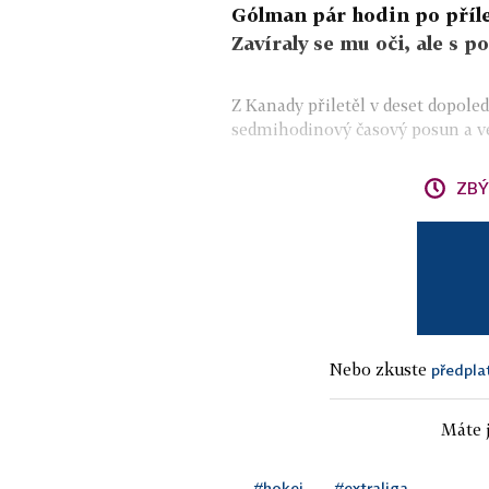
Gólman pár hodin po přílet
Zavíraly se mu oči, ale s p
Z Kanady přiletěl v deset dopole
sedmihodinový časový posun a vel
ZBÝ
Nebo zkuste
předpla
Máte j
#hokej
#extraliga