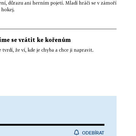
lení, důrazu ani herním pojetí. Mladí hráči se v zámoří
 hokej.
íme se vrátit ke kořenům
vrdí, že ví, kde je chyba a chce ji napravit.
ODEBÍRAT