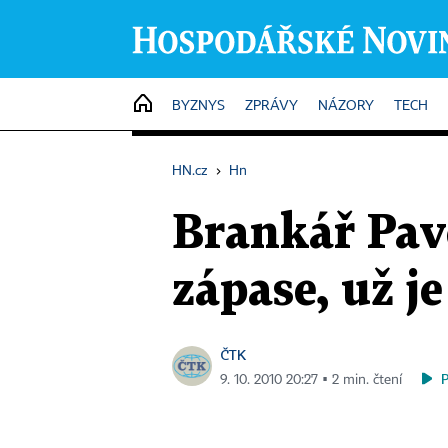
HOME
BYZNYS
ZPRÁVY
NÁZORY
TECH
HN.cz
›
Hn
Brankář Pav
zápase, už j
ČTK
9. 10. 2010 20:27 ▪ 2 min. čtení