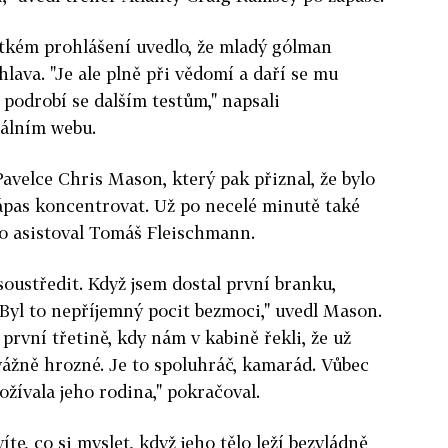
tkém prohlášení uvedlo, že mladý gólman
hlava. "Je ale plně při vědomí a daří se mu
 podrobí se dalším testům," napsali
iálním webu.
avelce Chris Mason, který pak přiznal, že bylo
ápas koncentrovat. Už po necelé minutě také
ho asistoval Tomáš Fleischmann.
soustředit. Když jsem dostal první branku,
Byl to nepříjemný pocit bezmoci," uvedl Mason.
první třetině, kdy nám v kabině řekli, že už
 vážně hrozné. Je to spoluhráč, kamarád. Vůbec
ožívala jeho rodina," pokračoval.
víte, co si myslet, když jeho tělo leží bezvládně