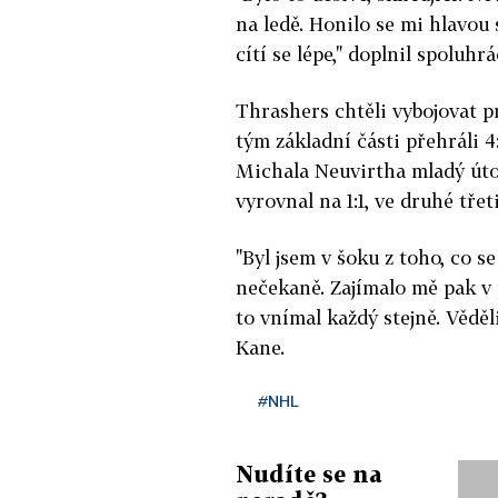
na ledě. Honilo se mi hlavou 
cítí se lépe," doplnil spoluh
Thrashers chtěli vybojovat p
tým základní části přehráli 
Michala Neuvirtha mladý útoč
vyrovnal na 1:1, ve druhé třet
"Byl jsem v šoku z toho, co se
nečekaně. Zajímalo mě pak v p
to vnímal každý stejně. Věděl
Kane.
#NHL
Nudíte se na