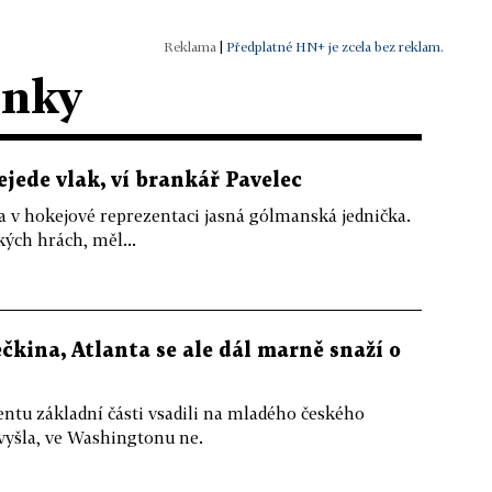
|
Předplatné HN+ je zcela bez reklam.
ánky
ejede vlak, ví brankář Pavelec
a v hokejové reprezentaci jasná gólmanská jednička.
kých hrách, měl...
čkina, Atlanta se ale dál marně snaží o
tu základní části vsadili na mladého českého
vyšla, ve Washingtonu ne.