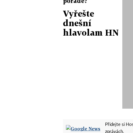
poradě?
Vyřešte
dnešní
hlavolam HN
Přidejte si H
zprávách.