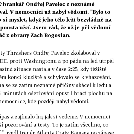
brankář Ondřej Pavelec z neznámé
val. V nemocnici už nabyl vědomí. "Bylo to
co si myslet, když jeho tělo leží bezvládně na
spousta věcí. Jsem rád, že už je při vědomí
hráč z obrany Zach Bogosian.
ty Thrashers Ondřej Pavelec zkolaboval v
HL proti Washingtonu a po pádu na led utrpěl
stná situace nastala v čase 2:25, kdy těžiště
ém konci kluziště a schylovalo se k vhazování.
na se ze zatím neznámé příčiny skácel k ledu a
i minutách ošetřování opustil hrací plochu na
nemocnice, kde později nabyl vědomí.
zápas a zajímalo ho, jak si vedeme. V nemocnici
ší pozorování a testy. To je zatím všechno, co
," uvedl trenér Atlanty Craig Ramsey po zápase.