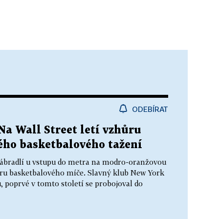
ODEBÍRAT
 Na Wall Street letí vzhůru
zného basketbalového tažení
zábradlí u vstupu do metra na modro-oranžovou
aru basketbalového míče. Slavný klub New York
, poprvé v tomto století se probojoval do