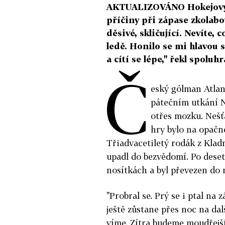
AKTUALIZOVÁNO Hokejový 
příčiny při zápase zkolabo
děsivé, skličující. Nevíte, 
ledě. Honilo se mi hlavou 
a cítí se lépe," řekl spolu
Č
eský gólman Atlan
pátečním utkání N
otřes mozku. Nešťa
hry bylo na opačn
Třiadvacetiletý rodák z Klad
upadl do bezvědomí. Po deset
nosítkách a byl převezen do 
"Probral se. Prý se i ptal na 
ještě zůstane přes noc na dal
víme. Zítra budeme moudřejší