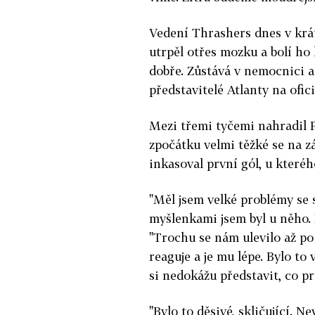
Vedení Thrashers dnes v krá
utrpěl otřes mozku a bolí ho 
dobře. Zůstává v nemocnici a
představitelé Atlanty na ofic
Mezi třemi tyčemi nahradil P
zpočátku velmi těžké se na z
inkasoval první gól, u které
"Měl jsem velké problémy se 
myšlenkami jsem byl u něho. 
"Trochu se nám ulevilo až po 
reaguje a je mu lépe. Bylo to
si nedokážu představit, co pr
"Bylo to děsivé, skličující. Ne