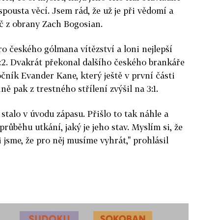
spousta věcí. Jsem rád, že už je při vědomí a
ráč z obrany Zach Bogosian.
ro českého gólmana vítězství a loni nejlepší
4:2. Dvakrát překonal dalšího českého brankáře
ník Evander Kane, který ještě v první části
ině pak z trestného střílení zvýšil na 3:1.
 stalo v úvodu zápasu. Přišlo to tak náhle a
růběhu utkání, jaký je jeho stav. Myslím si, že
i jsme, že pro něj musíme vyhrát," prohlásil