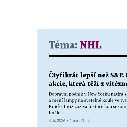
Téma:
NHL
Čtyřikrát lepší než S&P.
akcie, která těží z vítě
Dopravní podnik v New Yorku natírá 
a mění lampy na světelné koule ve tv
Knicks totiž zažívá historickou sezonu
finále...
3. 6. 2026 ▪ 4 min. čtení