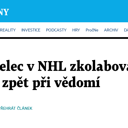
REALITY
INVESTICE
PODCASTY
HRY
PročNe
ARCHIV
D
elec v NHL zkolabova
e zpět při vědomí
PŘEHRÁT ČLÁNEK