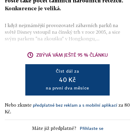
roste také počet tamních národních řetězců.
Konkurence je veliká.
I když nejznámější provozovatel zábavních parků na
světě Disney vstoupil na čínský trh v roce 2005, a sice
svým parkem "na zkoušku" v Hongkongu,...
ZBÝVÁ VÁM JEŠTĚ 95 % ČLÁNKU
Číst dál za
40 Kč
na první dva měsíce
Nebo zkuste
za 80
předplatné bez reklam a s mobilní aplikací
Kč.
Máte již předplatné?
Přihlaste se