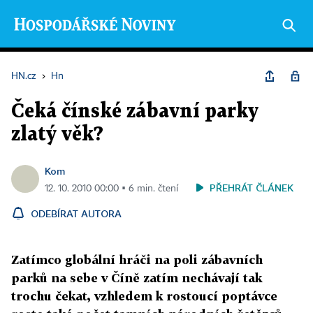
HN.cz
›
Hn
Čeká čínské zábavní parky
zlatý věk?
Kom
PŘEHRÁT ČLÁNEK
12. 10. 2010 00:00 ▪ 6 min. čtení
ODEBÍRAT AUTORA
Zatímco globální hráči na poli zábavních
parků na sebe v Číně zatím nechávají tak
trochu čekat, vzhledem k rostoucí poptávce