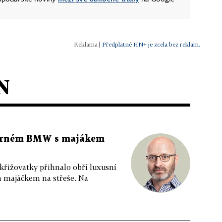
|
Předplatné HN+ je zcela bez reklam.
N
 černém BMW s majákem
 křižovatky přihnalo obří luxusní
m majáčkem na střeše. Na