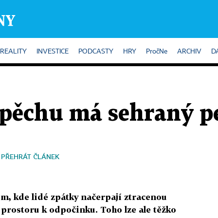
REALITY
INVESTICE
PODCASTY
HRY
PročNe
ARCHIV
D
pěchu má sehraný p
PŘEHRÁT ČLÁNEK
m, kde lidé zpátky načerpají ztracenou
prostoru k odpočinku. Toho lze ale těžko