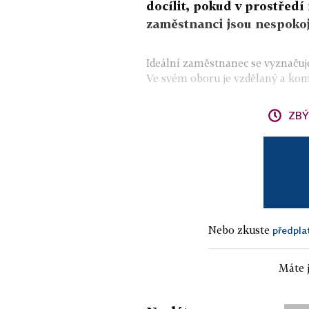
docílit, pokud v prostřed
zaměstnanci jsou nespokoj
Ideální zaměstnanec se vyznačuj
Ve svém oboru je vzdělaný a ko
ZBÝ
Nebo zkuste
předpla
Máte j