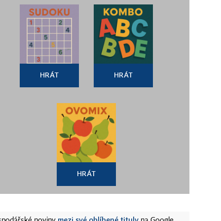
HRÁT
HRÁT
HRÁT
mezi své oblíbené tituly
ospodářské noviny
na Google