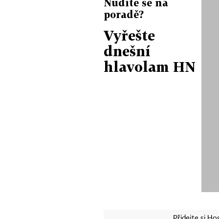
Nudíte se na
poradě?
Vyřešte
dnešní
hlavolam HN
Přidejte si H