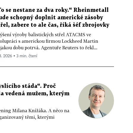
To se nestane za dva roky.“ Rheinmetall
ude schopný doplnit americké zásoby
třel, zabere to ale čas, říká šéf zbrojovky
ýšení výroby balistických střel ATACMS ve
olupráci s americkou firmou Lockheed Martin
jakou dobu potrvá. Agentuře Reuters to řekl...
 8. 2026 ▪ 3 min. čtení
slícího stáda“. Proč
da vedená mužem, kterým
ppening Milana Knížáka. A něco na
rganizovaný těmi, kterými