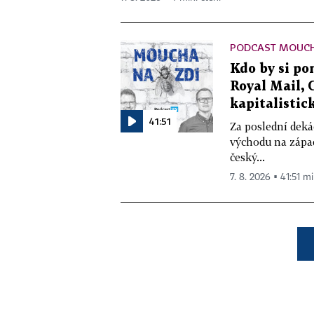
PODCAST MOUCH
Kdo by si pom
Royal Mail, 
kapitalistick
41:51
Za poslední deká
východu na západ
český...
7. 8. 2026 ▪ 41:51 mi