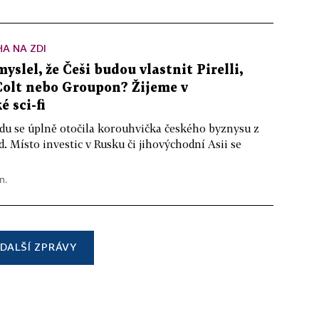
A NA ZDI
yslel, že Češi budou vlastnit Pirelli,
Colt nebo Groupon? Žijeme v
é sci-fi
du se úplně otočila korouhvička českého byznysu z
. Místo investic v Rusku či jihovýchodní Asii se
n.
DALŠÍ ZPRÁVY