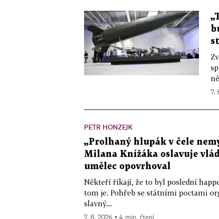
„
b
s
Zv
sp
ně
7.
PETR HONZEJK
„Prolhaný hlupák v čele nemy
Milana Knížáka oslavuje vlá
umělec opovrhoval
Někteří říkají, že to byl poslední ha
tom je. Pohřeb se státními poctami o
slavný...
7. 8. 2026 ▪ 4 min. čtení