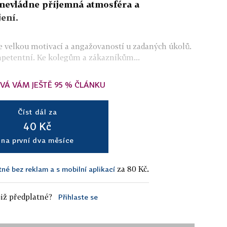
í nevládne příjemná atmosféra a
ení.
e velkou motivací a angažovaností u zadaných úkolů.
mpetentní. Ke kolegům a zákazníkům...
VÁ VÁM JEŠTĚ 95 % ČLÁNKU
Číst dál za
40 Kč
na první dva měsíce
za 80 Kč.
tné bez reklam a s mobilní aplikací
iž předplatné?
Přihlaste se