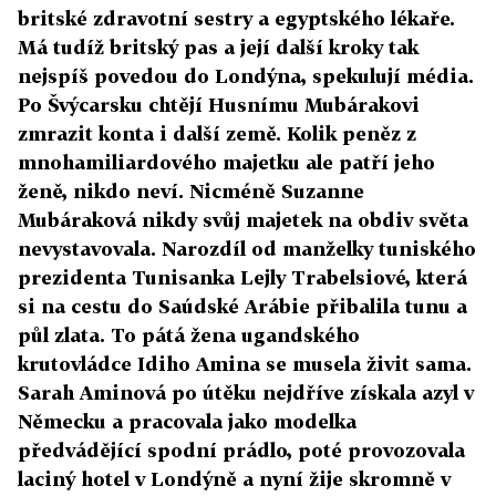
britské zdravotní sestry a egyptského lékaře.
Má tudíž britský pas a její další kroky tak
nejspíš povedou do Londýna, spekulují média.
Po Švýcarsku chtějí Husnímu Mubárakovi
zmrazit konta i další země. Kolik peněz z
mnohamiliardového majetku ale patří jeho
ženě, nikdo neví. Nicméně Suzanne
Mubáraková nikdy svůj majetek na obdiv světa
nevystavovala. Narozdíl od manželky tuniského
prezidenta Tunisanka Lejly Trabelsiové, která
si na cestu do Saúdské Arábie přibalila tunu a
půl zlata. To pátá žena ugandského
krutovládce Idiho Amina se musela živit sama.
Sarah Aminová po útěku nejdříve získala azyl v
Německu a pracovala jako modelka
předvádějící spodní prádlo, poté provozovala
laciný hotel v Londýně a nyní žije skromně v