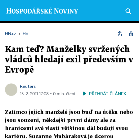
HN.cz
›
Hn
Kam teď? Manželky svržených
vládců hledají exil především v
Evropě
Reuters
PŘEHRÁT ČLÁNEK
15. 2. 2011 17:08 ▪ 0 min. čtení
Zatímco jejich manželé jsou buď na útěku nebo
jsou souzeni, někdejší první dámy ale za
hranicemi své vlasti většinou dál budují svou
kariéru. Suzanne Mubáraková je dcerou