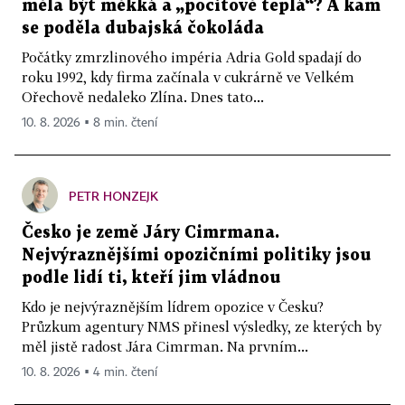
měla být měkká a „pocitově teplá“? A kam
se poděla dubajská čokoláda
Počátky zmrzlinového impéria Adria Gold spadají do
roku 1992, kdy firma začínala v cukrárně ve Velkém
Ořechově nedaleko Zlína. Dnes tato...
10. 8. 2026 ▪ 8 min. čtení
PETR HONZEJK
Česko je země Járy Cimrmana.
Nejvýraznějšími opozičními politiky jsou
podle lidí ti, kteří jim vládnou
Kdo je nejvýraznějším lídrem opozice v Česku?
Průzkum agentury NMS přinesl výsledky, ze kterých by
měl jistě radost Jára Cimrman. Na prvním...
10. 8. 2026 ▪ 4 min. čtení