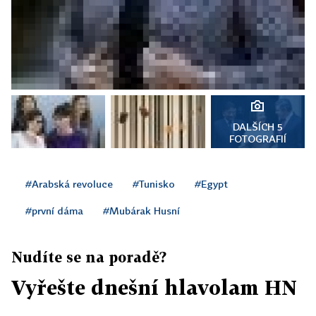
DALŠÍCH 5
FOTOGRAFIÍ
#Arabská revoluce
#Tunisko
#Egypt
#první dáma
#Mubárak Husní
Nudíte se na poradě?
Vyřešte dnešní hlavolam HN