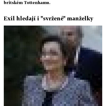
britském Tottenhamu.
Exil hledají i "svržené" manželky