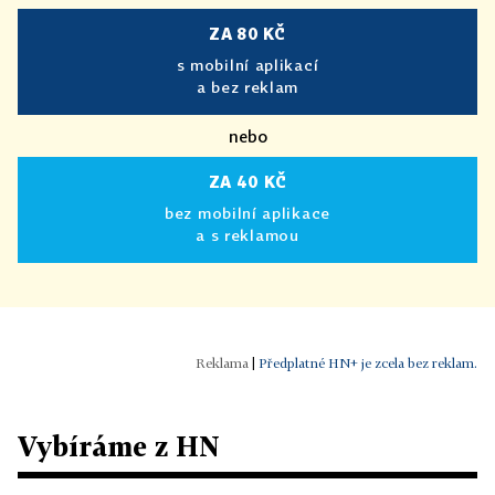
ZA 80 KČ
s mobilní aplikací
a bez reklam
nebo
ZA 40 KČ
bez mobilní aplikace
a s reklamou
|
Předplatné HN+ je zcela bez reklam.
Vybíráme z HN