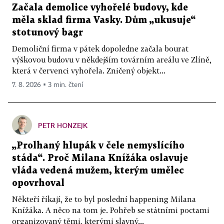
Začala demolice vyhořelé budovy, kde
měla sklad firma Vasky. Dům „ukusuje“
stotunový bagr
Demoliční firma v pátek dopoledne začala bourat
výškovou budovu v někdejším továrním areálu ve Zlíně,
která v červenci vyhořela. Zničený objekt...
7. 8. 2026 ▪ 3 min. čtení
PETR HONZEJK
„Prolhaný hlupák v čele nemyslícího
stáda“. Proč Milana Knížáka oslavuje
vláda vedená mužem, kterým umělec
opovrhoval
Někteří říkají, že to byl poslední happening Milana
Knížáka. A něco na tom je. Pohřeb se státními poctami
organizovaný těmi, kterými slavný...