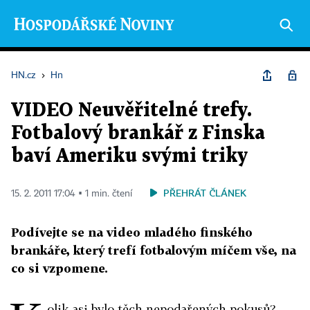
HN.cz
›
Hn
VIDEO Neuvěřitelné trefy.
Fotbalový brankář z Finska
baví Ameriku svými triky
PŘEHRÁT ČLÁNEK
15. 2. 2011 17:04 ▪ 1 min. čtení
Podívejte se na video mladého finského
brankáře, který trefí fotbalovým míčem vše, na
co si vzpomene.
olik asi bylo těch nepodařených pokusů?