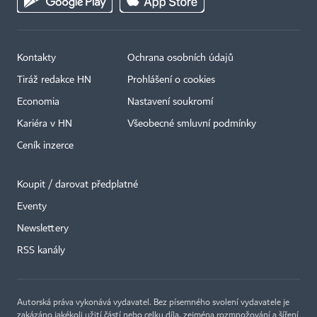
Kontakty
Ochrana osobních údajů
Tiráž redakce HN
Prohlášení o cookies
Economia
Nastavení soukromí
Kariéra v HN
Všeobecné smluvní podmínky
Ceník inzerce
Koupit / darovat předplatné
Eventy
Newslettery
×
RSS kanály
Autorská práva vykonává vydavatel. Bez písemného svolení vydavatele je
zakázáno jakékoli užití částí nebo celku díla, zejména rozmnožování a šíření