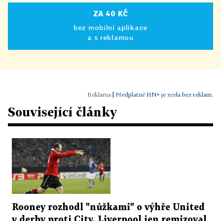
ZA 40 KČ
bez mobilní aplikace
a s reklamou
|
Předplatné HN+ je zcela bez reklam.
Související články
Rooney rozhodl "nůžkami" o výhře United
v derby proti City. Liverpool jen remizoval