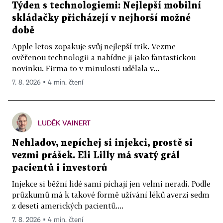
Týden s technologiemi: Nejlepší mobilní
skládačky přicházejí v nejhorší možné
době
Apple letos zopakuje svůj nejlepší trik. Vezme
ověřenou technologii a nabídne ji jako fantastickou
novinku. Firma to v minulosti udělala v...
7. 8. 2026 ▪ 4 min. čtení
LUDĚK VAINERT
Nehladov, nepíchej si injekci, prostě si
vezmi prášek. Eli Lilly má svatý grál
pacientů i investorů
Injekce si běžní lidé sami píchají jen velmi neradi. Podle
průzkumů má k takové formě užívání léků averzi sedm
z deseti amerických pacientů....
7. 8. 2026 ▪ 4 min. čtení