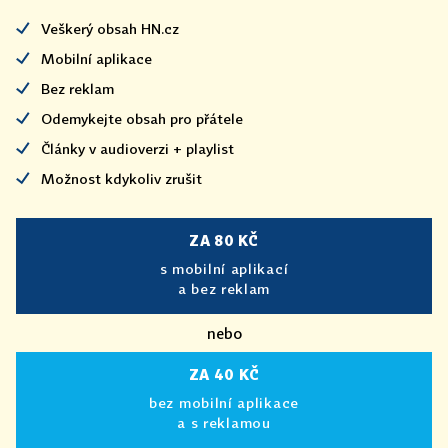
Veškerý obsah HN.cz
Mobilní aplikace
Bez reklam
Odemykejte obsah pro přátele
Články v audioverzi + playlist
Možnost kdykoliv zrušit
ZA 80 KČ
s mobilní aplikací
a bez reklam
nebo
ZA 40 KČ
bez mobilní aplikace
a s reklamou