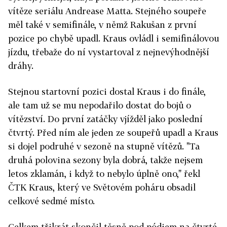
vítěze seriálu Andrease Matta. Stejného soupeře
měl také v semifinále, v němž Rakušan z první
pozice po chybě upadl. Kraus ovládl i semifinálovou
jízdu, třebaže do ní vystartoval z nejnevýhodnější
dráhy.
Stejnou startovní pozici dostal Kraus i do finále,
ale tam už se mu nepodařilo dostat do bojů o
vítězství. Do první zatáčky vjížděl jako poslední
čtvrtý. Před ním ale jeden ze soupeřů upadl a Kraus
si dojel podruhé v sezoně na stupně vítězů. "Ta
druhá polovina sezony byla dobrá, takže nejsem
letos zklamán, i když to nebylo úplně ono," řekl
ČTK Kraus, který ve Světovém poháru obsadil
celkové sedmé místo.
Celkem třikrát skončil těsně pod pódiem na čtvrté