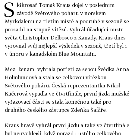
S
kikrosař Tomáš Kraus dojel v posledním
závodě Světového poháru v norském
Myrkdalenu na třetím místě a podruhé v sezoně se
prosadil na stupně vítězů. Vyhrál úřadující mistr
světa Christopher Delbosco z Kanady. Kraus dnes
vyrovnal svůj nejlepší výsledek v sezoně, třetí byl i
v únoru v kanadském Blue Mountain.
Mezi ženami vyhrála potřetí za sebou Švédka Anna
Holmlundová a stala se celkovou vítězkou
Světového poháru. Česká reprezentantka Nikol
Kučerová vypadla ve čtvrtfinále, první jízda mužské
vyřazovací části se stala konečnou také pro
druhého českého zástupce Zdeňka Šafáře.
Kraus hravě vyhrál první jízdu a také ve čtvrtfinále
byl nejrychlejší, když porazil i jistého celkového