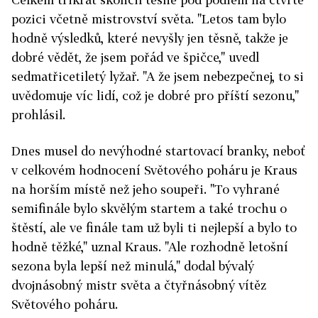
pozici včetně mistrovství světa. "Letos tam bylo
hodně výsledků, které nevyšly jen těsně, takže je
dobré vědět, že jsem pořád ve špičce," uvedl
sedmatřicetiletý lyžař. "A že jsem nebezpečnej, to si
uvědomuje víc lidí, což je dobré pro příští sezonu,"
prohlásil.
Dnes musel do nevýhodné startovací branky, neboť
v celkovém hodnocení Světového poháru je Kraus
na horším místě než jeho soupeři. "To vyhrané
semifinále bylo skvělým startem a také trochu o
štěstí, ale ve finále tam už byli ti nejlepší a bylo to
hodně těžké," uznal Kraus. "Ale rozhodně letošní
sezona byla lepší než minulá," dodal bývalý
dvojnásobný mistr světa a čtyřnásobný vítěz
Světového poháru.