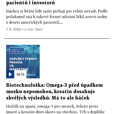
pacientů i investorů
Injekce si běžní lidé sami píchají jen velmi neradi. Podle
průzkumů má k takové formě užívání léků averzi sedm
z deseti amerických pacientů....
7. 8. 2026 ▪ 4 min. čtení
16:13
Biotechnoložka: Omega-3 před úpadkem
mozku nepomohou, kreatin dosahuje
skvělých výsledků. Má to ale háček
Hořčík na spaní, omega-3 pro mozek, železo proti
únavě a kreatin dnes skoro na všechno. Trh s doplňky