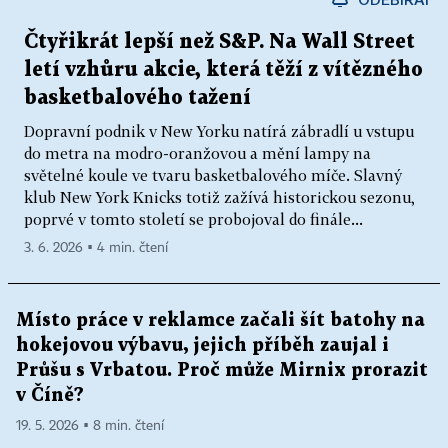
Čtyřikrát lepší než S&P. Na Wall Street
letí vzhůru akcie, která těží z vítězného
basketbalového tažení
Dopravní podnik v New Yorku natírá zábradlí u vstupu
do metra na modro-oranžovou a mění lampy na
světelné koule ve tvaru basketbalového míče. Slavný
klub New York Knicks totiž zažívá historickou sezonu,
poprvé v tomto století se probojoval do finále...
3. 6. 2026 ▪ 4 min. čtení
Místo práce v reklamce začali šít batohy na
hokejovou výbavu, jejich příběh zaujal i
Průšu s Vrbatou. Proč může Mirnix prorazit
v Číně?
19. 5. 2026 ▪ 8 min. čtení