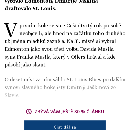
vybralo Edmonton, Dmitrije Jaškina
draftovalo St. Louis.
V
prvním kole se sice Češi čtvrtý rok po sobě
neobjevili, ale hned na začátku toho druhého
už jména mladíků zazněla. Na 31. místě si vybral
Edmonton jako svou třetí volbu Davida Musila,
syna Franka Musila, který v Oilers hrával a kde
působí jako skaut.
O deset míst za ním sáhlo St. Louis Blues po dalším
synovi slavného hokejisty Dmitriji Jaškinovi ze
Slavie.
ZBÝVÁ VÁM JEŠTĚ 80 % ČLÁNKU
Číst dál za