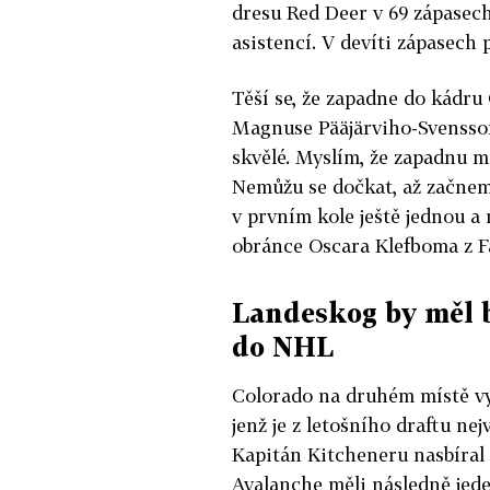
dresu Red Deer v 69 zápasech 
asistencí. V devíti zápasech p
Těší se, že zapadne do kádru O
Magnuse Pääjärviho-Svensson
skvělé. Myslím, že zapadnu me
Nemůžu se dočkat, až začnem
v prvním kole ještě jednou a
obránce Oscara Klefboma z F
Landeskog by měl b
do NHL
Colorado na druhém místě vy
jenž je z letošního draftu n
Kapitán Kitcheneru nasbíral 
Avalanche měli následně jed