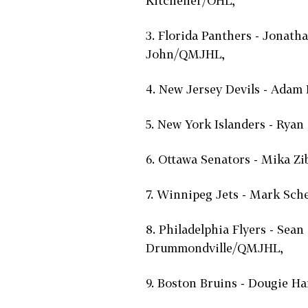
Kitchener/OHL,
3. Florida Panthers - Jonath
John/QMJHL,
4. New Jersey Devils - Adam L
5. New York Islanders - Ryan
6. Ottawa Senators - Mika Zib
7. Winnipeg Jets - Mark Sche
8. Philadelphia Flyers - Sean
Drummondville/QMJHL,
9. Boston Bruins - Dougie Ha