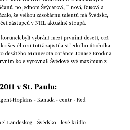
ičanů, po jednom Švýcarovi, Finovi, Rusovi a
ázalo, že velkou zásobárnu talentů má Švédsko,
počet zástupců v NHL aktuálně stoupá.
 korunek byli vybráni mezi prvními deseti, což
o šestého si totiž zajistila středního útočníka
ko desátého Minnesota obránce Jonase Brodina
v prvním kole vyrovnali Švédové své maximum z
011 v St. Paulu:
gent-Hopkins - Kanada - centr - Red
el Landeskog - Švédsko - levé křídlo -