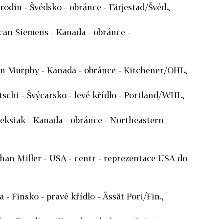
odin - Švédsko - obránce - Färjestad/Švéd.,
can Siemens - Kanada - obránce -
yan Murphy - Kanada - obránce - Kitchener/OHL,
tschi - Švýcarsko - levé křídlo - Portland/WHL,
Oleksiak - Kanada - obránce - Northeastern
han Miller - USA - centr - reprezentace USA do
a - Finsko - pravé křídlo - Ässät Pori/Fin.,