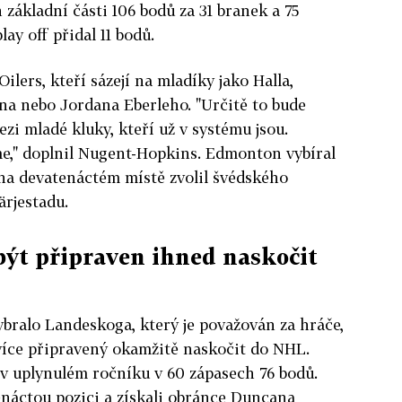
základní části 106 bodů za 31 branek a 75
lay off přidal 11 bodů.
ilers, kteří sázejí na mladíky jako Halla,
a nebo Jordana Eberleho. "Určitě to bude
zi mladé kluky, kteří už v systému jsou.
e," doplnil Nugent-Hopkins. Edmonton vybíral
 na devatenáctém místě zvolil švédského
ärjestadu.
ýt připraven ihned naskočit
bralo Landeskoga, který je považován za hráče,
ejvíce připravený okamžitě naskočit do NHL.
v uplynulém ročníku v 60 zápasech 76 bodů.
enáctou pozici a získali obránce Duncana