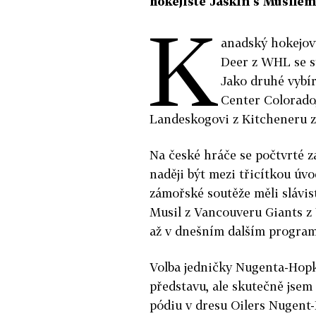
hokejisté Jaškin s Musilem 
K
anadský hokejov
Deer z WHL se st
Jako druhé vybí
Center Colorado
Landeskogovi z Kitcheneru 
Na české hráče se počtvrté z
naději být mezi třicítkou úv
zámořské soutěže měli slávis
Musil z Vancouveru Giants z
až v dnešním dalším program
Volba jedničky Nugenta-Hopki
představu, ale skutečně jsem n
pódiu v dresu Oilers Nugent-