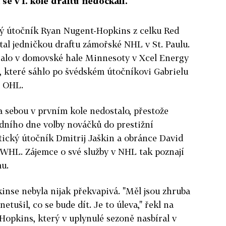
se v 1. kole draftu nedočkali.
ý útočník Ryan Nugent-Hopkins z celku Red
al jedničkou draftu zámořské NHL v St. Paulu.
ralo v domovské hale Minnesoty v Xcel Energy
, které sáhlo po švédském útočníkovi Gabrielu
z OHL.
a sebou v prvním kole nedostalo, přestože
odního dne volby nováčků do prestižní
tický útočník Dmitrij Jaškin a obránce David
 WHL. Zájemce o své služby v NHL tak poznají
u.
nse nebyla nijak překvapivá. "Měl jsou zhruba
etušil, co se bude dít. Je to úleva," řekl na
Hopkins, který v uplynulé sezoně nasbíral v