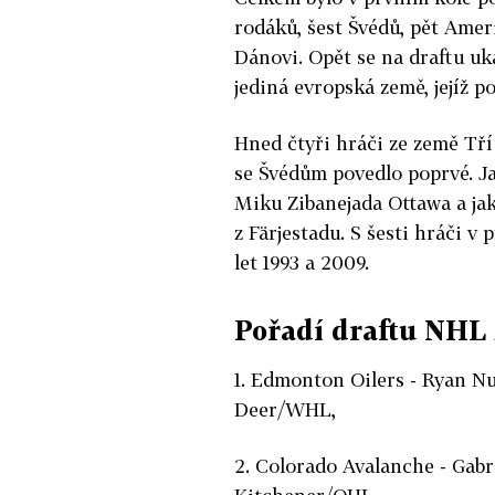
rodáků, šest Švédů, pět Amer
Dánovi. Opět se na draftu uk
jediná evropská země, jejíž 
Hned čtyři hráči ze země Tří
se Švédům povedlo poprvé. Jak
Miku Zibanejada Ottawa a ja
z Färjestadu. S šesti hráči 
let 1993 a 2009.
Pořadí draftu NHL 2
1. Edmonton Oilers - Ryan Nu
Deer/WHL,
2. Colorado Avalanche - Gabri