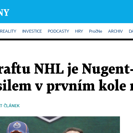
REALITY
INVESTICE
PODCASTY
HRY
PročNe
ARCHIV
D
raftu NHL je Nugent
silem v prvním kole 
T ČLÁNEK