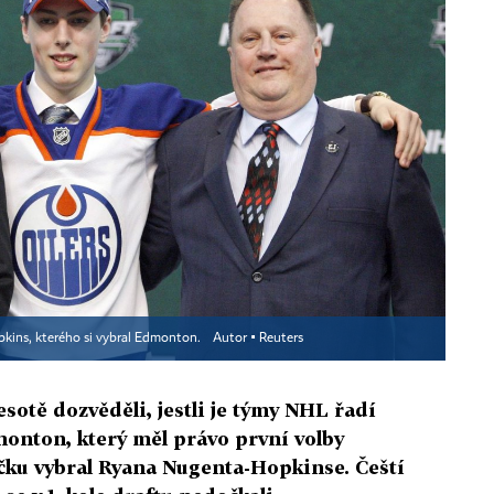
kins, kterého si vybral Edmonton.
Autor ▪
Reuters
esotě dozvěděli, jestli je týmy NHL řadí
monton, který měl právo první volby
ičku vybral Ryana Nugenta-Hopkinse. Čeští