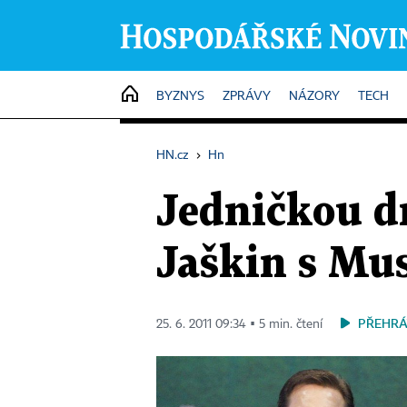
HOME
BYZNYS
ZPRÁVY
NÁZORY
TECH
HN.cz
›
Hn
Jedničkou d
Jaškin s Mu
PŘEHRÁ
25. 6. 2011 09:34 ▪ 5 min. čtení