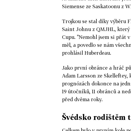
Siemense ze Saskatoonu z W
Trojkou se stal díky výběru
Saint Johnu z QMJHL, který 
Cupu. "Nemohl jsem si přát v 
měl, a povedlo se nám všechno
prohlásil Huberdeau.
Jako první obránce a hráč pů
Adam Larsson ze Skelleftey, 
prognózách dokonce na jedni
19 útočníků, 11 obránců a ned
před dvěma roky.
Švédsko rodištěm 
Celkem bylo v prvním kole p