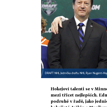
DRAFT NHL Jednička draftu NHL Ryan Nugent-Hop
Hokejoví talenti se v Minn
mezi třicet nejlepších. Ed
podruhé v řadě, jako jedn