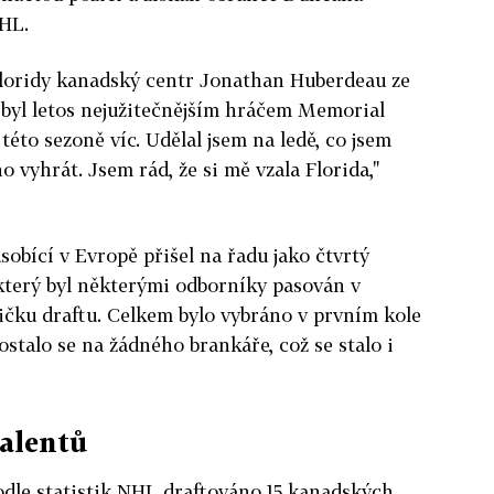
HL.
 Floridy kanadský centr Jonathan Huberdeau ze
byl letos nejužitečnějším hráčem Memorial
této sezoně víc. Udělal jsem na ledě, co jsem
 vyhrát. Jsem rád, že si mě vzala Florida,"
sobící v Evropě přišel na řadu jako čtvrtý
který byl některými odborníky pasován v
čku draftu. Celkem bylo vybráno v prvním kole
ostalo se na žádného brankáře, což se stalo i
talentů
odle statistik NHL draftováno 15 kanadských