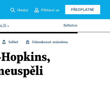
PŘEDPLATNÉ
Hledat
Přihlásit se
BeNative
ALŠÍ
Sdílet
Odemknout známému
-Hopkins,
neuspěli