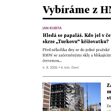
Vybíráme z H
JAN KUBITA
Hledá se papaláš. Kdo jel v
skrze „Turkovu“ křižovatku?
Před několika dny se do jedné pražské
BMW se začerněnými skly a blikající
červenou...
4. 8. 2026 ▪ 6 min. čtení
Z
m
s
De