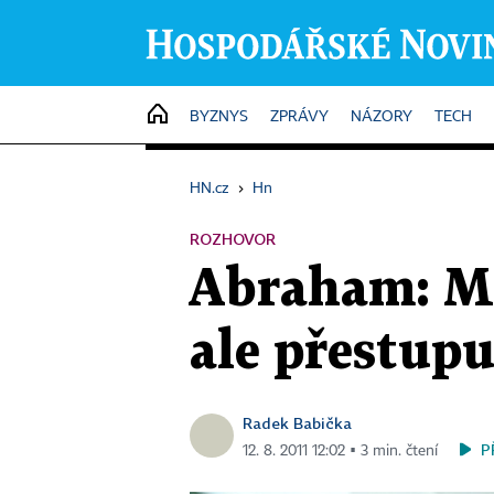
HOME
BYZNYS
ZPRÁVY
NÁZORY
TECH
HN.cz
›
Hn
ROZHOVOR
Abraham: Mo
ale přestup
Radek Babička
P
12. 8. 2011 12:02 ▪ 3 min. čtení