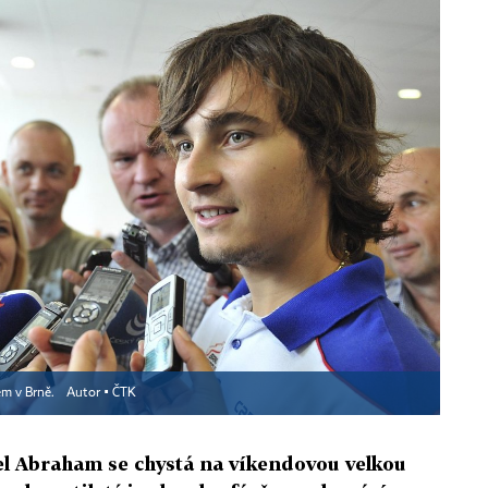
em v Brně.
Autor ▪
ČTK
l Abraham se chystá na víkendovou velkou