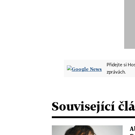
Přidejte si H
zprávách.
Související čl
A