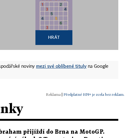
HRÁT
mezi své oblíbené tituly
ospodářské noviny
na Google
|
Předplatné HN+ je zcela bez reklam.
ánky
braham přijíždí do Brna na MotoGP.