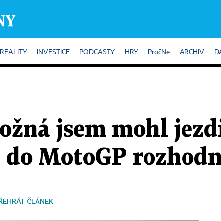
REALITY
INVESTICE
PODCASTY
HRY
PročNe
ARCHIV
D
žná jsem mohl jezdi
u do MotoGP rozhodně
ŘEHRÁT ČLÁNEK