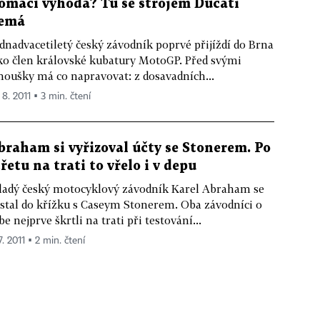
omácí výhoda? Tu se strojem Ducati
emá
dnadvacetiletý český závodník poprvé přijíždí do Brna
ko člen královské kubatury MotoGP. Před svými
noušky má co napravovat: z dosavadních...
 8. 2011 ▪ 3 min. čtení
braham si vyřizoval účty se Stonerem. Po
třetu na trati to vřelo i v depu
adý český motocyklový závodník Karel Abraham se
stal do křížku s Caseym Stonerem. Oba závodníci o
be nejprve škrtli na trati při testování...
7. 2011 ▪ 2 min. čtení