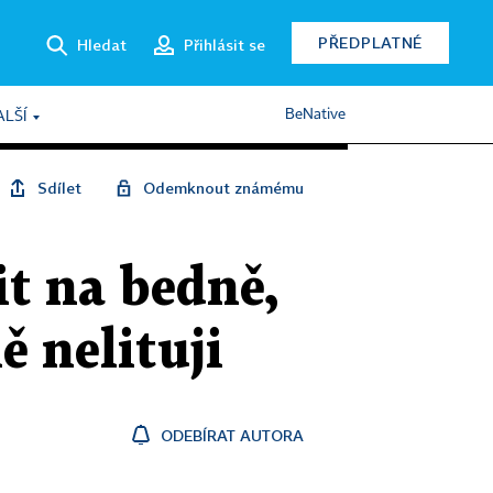
PŘEDPLATNÉ
Hledat
Přihlásit se
BeNative
ALŠÍ
Sdílet
Odemknout známému
t na bedně,
 nelituji
ODEBÍRAT AUTORA