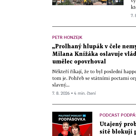
vý
kt
7.
PETR HONZEJK
„Prolhaný hlupák v čele nemy
Milana Knížáka oslavuje vlá
umělec opovrhoval
Někteří říkají, že to byl poslední ha
tom je. Pohřeb se státními poctami o
slavný...
7. 8. 2026 ▪ 4 min. čtení
PODCAST PODPÁ
Utajený prob
sítě blokují