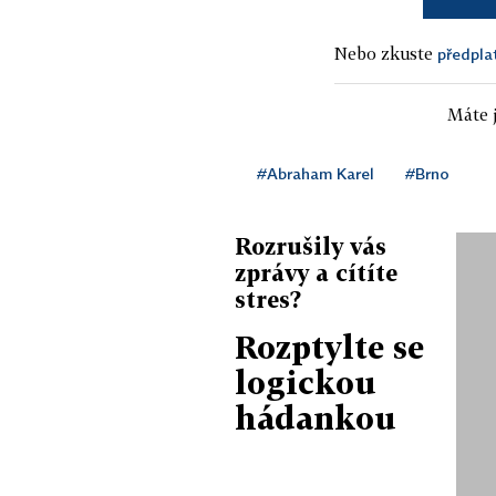
Nebo zkuste
předpla
Máte j
#Abraham Karel
#Brno
Rozrušily vás
zprávy a cítíte
stres?
Rozptylte se
logickou
hádankou