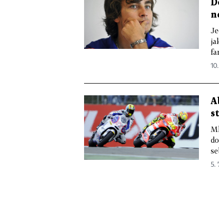
D
n
Je
ja
fa
10.
A
s
Ml
do
se
5. 