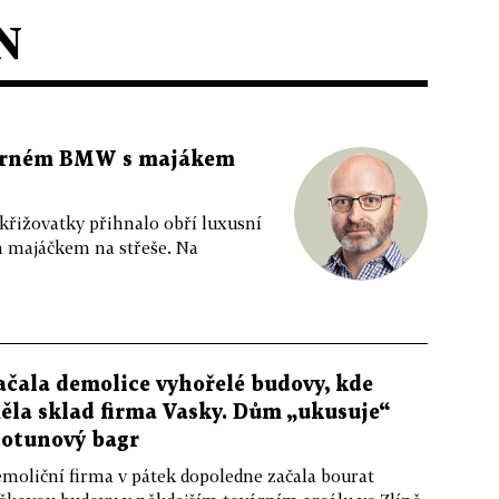
N
 černém BMW s majákem
 křižovatky přihnalo obří luxusní
m majáčkem na střeše. Na
ačala demolice vyhořelé budovy, kde
ěla sklad firma Vasky. Dům „ukusuje“
totunový bagr
moliční firma v pátek dopoledne začala bourat