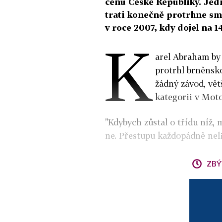
cenu Ćeské Republiky. Jed
trati konečně protrhne smo
v roce 2007, kdy dojel na 14
K
arel Abraham by
protrhl brněnsk
žádný závod, vět
kategorii v Mot
"Kdybych zůstal o třídu níž, 
ne. Přestupu každopádně neli
ZBÝ