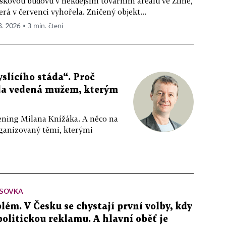
škovou budovu v někdejším továrním areálu ve Zlíně,
erá v červenci vyhořela. Zničený objekt...
 8. 2026 ▪ 3 min. čtení
slícího stáda“. Proč
da vedená mužem, kterým
ppening Milana Knížáka. A něco na
rganizovaný těmi, kterými
SOVKA
lém. V Česku se chystají první volby, kdy
 politickou reklamu. A hlavní oběť je