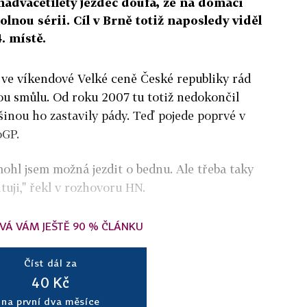
nadvacetiletý jezdec doufá, že na domácí
lnou sérii. Cíl v Brně totiž naposledy viděl
. místě.
 ve víkendové Velké ceně České republiky rád
ou smůlu. Od roku 2007 tu totiž nedokončil
šinou ho zastavily pády. Teď pojede poprvé v
oGP.
mohl jsem možná jezdit o bednu. Ale třeba taky
tuji," řekl v rozhovoru HN.
VÁ VÁM JEŠTĚ 90 % ČLÁNKU
Číst dál za
40 Kč
na první dva měsíce