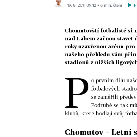
P
19. 8. 2011 09:12 ▪ 6 min. čtení
Chomutovští fotbalisté si 
nad Labem začnou stavět d
roky uzavřenou arénu pro š
našeho přehledu vám přiná
stadionů z nižších ligových
P
o prvním dílu naš
fotbalových stadio
se zaměřili předev
Podruhé se tak mů
klubů, které hodlají svůj fot
Chomutov – Letní 