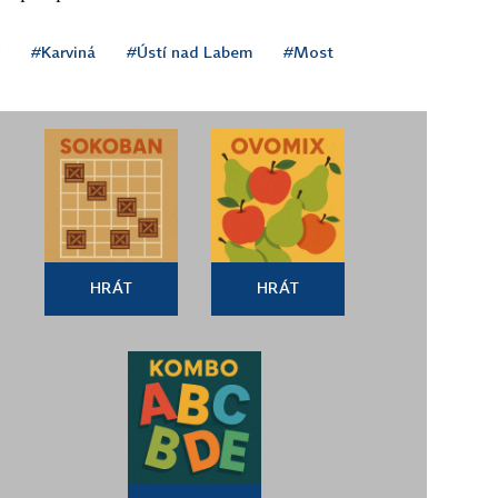
#Karviná
#Ústí nad Labem
#Most
HRÁT
HRÁT