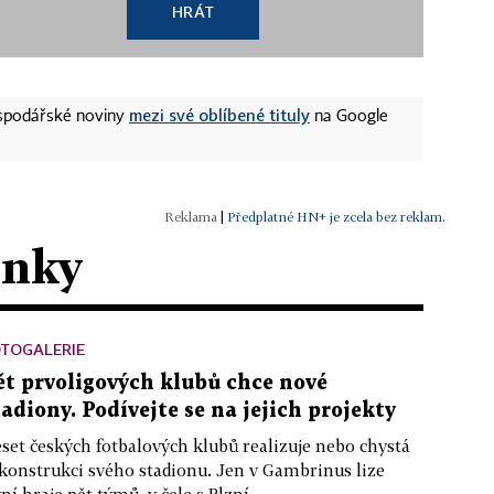
HRÁT
mezi své oblíbené tituly
ospodářské noviny
na Google
|
Předplatné HN+ je zcela bez reklam.
ánky
OTOGALERIE
ět prvoligových klubů chce nové
tadiony. Podívejte se na jejich projekty
set českých fotbalových klubů realizuje nebo chystá
konstrukci svého stadionu. Jen v Gambrinus lize