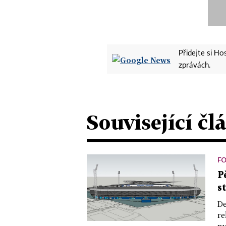
Přidejte si H
zprávách.
Související čl
F
P
s
De
re