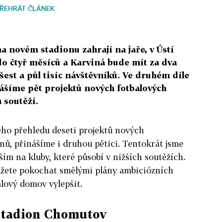
ŘEHRÁT ČLÁNEK
na novém stadionu zahrají na jaře, v Ústí
o čtyř měsíců a Karviná bude mít za dva
est a půl tisíc návštěvníků. Ve druhém díle
šíme pět projektů nových fotbalových
 soutěží.
eho přehledu deseti projektů nových
nů, přinášíme i druhou pětici. Tentokrát jsme
ším na kluby, které působí v nižších soutěžích.
žete pokochat smělými plány ambiciózních
balový domov vylepšit.
stadion Chomutov