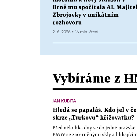
Brně mu spočítala AI. Majite
Zbrojovky v unikátním
rozhovoru
2. 6. 2026 ▪ 16 min. čtení
Vybíráme z H
JAN KUBITA
Hledá se papaláš. Kdo jel v
skrze „Turkovu“ křižovatku?
Před několika dny se do jedné pražské
BMW se začerněnými skly a blikající