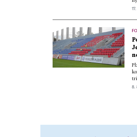
ny
17.
F
P
J
n
Pl
ko
tr
8. 