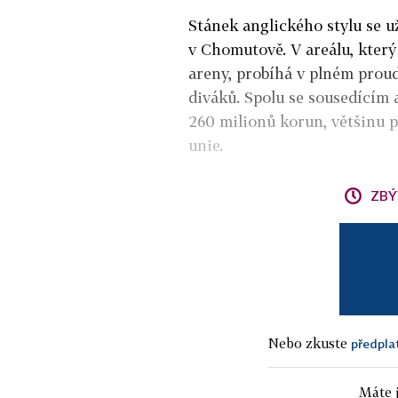
Stánek anglického stylu se u
v Chomutově. V areálu, který
areny, probíhá v plném proud
diváků. Spolu se sousedícím 
260 milionů korun, většinu 
unie.
ZBÝ
Nebo zkuste
předpla
Máte j