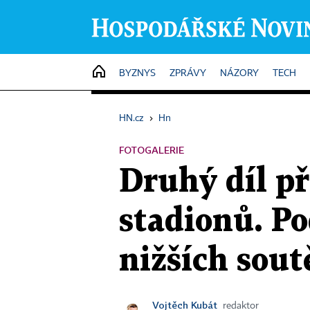
HOME
BYZNYS
ZPRÁVY
NÁZORY
TECH
HN.cz
›
Hn
FOTOGALERIE
Druhý díl p
stadionů. Po
nižších sout
Vojtěch Kubát
redaktor