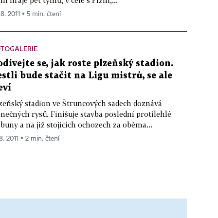
ní hraje pět týmů, v čele s Plzní,...
 8. 2011 ▪ 5 min. čtení
OTOGALERIE
odívejte se, jak roste plzeňský stadion.
estli bude stačit na Ligu mistrů, se ale
eví
zeňský stadion ve Štruncových sadech doznává
nečných rysů. Finišuje stavba poslední protilehlé
ibuny a na již stojících ochozech za oběma...
8. 2011 ▪ 2 min. čtení