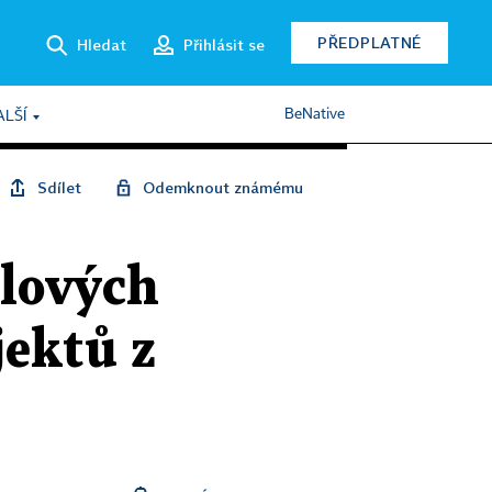
PŘEDPLATNÉ
Hledat
Přihlásit se
BeNative
ALŠÍ
Sdílet
Odemknout známému
alových
jektů z