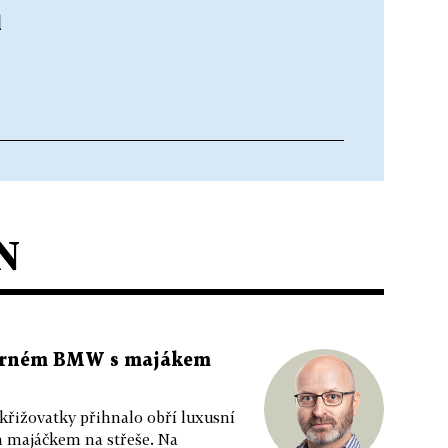
l
N
 černém BMW s majákem
 křižovatky přihnalo obří luxusní
m majáčkem na střeše. Na