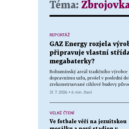
Téma:
Zbrojovk
REPORTÁŽ
GAZ Energy rozjela výrob
připravuje vlastní střída
megabaterky?
Bohumínský areál tradičního výrobce
dopravnímu uzlu, prošel v poslední do
zrekonstruované cihlové budovy původn
31. 7. 2026 ▪ 6 min. čtení
VELKÉ ČTENÍ
Ve fotbale věří na jezuitskou
morálku a nový stadion v