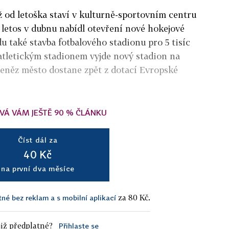
ž od letoška staví v kulturně-sportovním centru
 letos v dubnu nabídl otevření nové hokejové
u také stavba fotbalového stadionu pro 5 tisíc
atletickým stadionem vyjde nový stadion na
peněz město dostane zpět z dotací Evropské
VÁ VÁM JEŠTĚ 90 % ČLÁNKU
Číst dál za
40 Kč
na první dva měsíce
za 80 Kč.
tné bez reklam a s mobilní aplikací
iž předplatné?
Přihlaste se