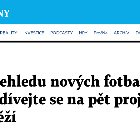
REALITY
INVESTICE
PODCASTY
HRY
PročNe
ARCHIV
D
řehledu nových fotb
dívejte se na pět pro
ěží