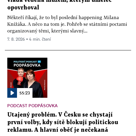
vláda vedená mužem, kterým umělec
opovrhoval
Někteří říkají, že to byl poslední happening Milana
Knížáka. A něco na tom je. Pohřeb se státními poctami
organizovaný těmi, kterými slavný...
7. 8. 2026 ▪ 4 min. čtení
55:23
PODCAST PODPÁSOVKA
Utajený problém. V Česku se chystají
první volby, kdy sítě blokují politickou
reklamu. A hlavní oběť je nečekaná