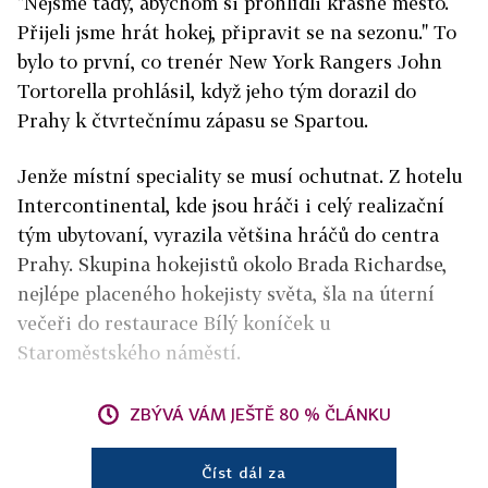
"Nejsme tady, abychom si prohlídli krásné město.
Přijeli jsme hrát hokej, připravit se na sezonu." To
bylo to první, co trenér New York Rangers John
Tortorella prohlásil, když jeho tým dorazil do
Prahy k čtvrtečnímu zápasu se Spartou.
Jenže místní speciality se musí ochutnat. Z hotelu
Intercontinental, kde jsou hráči i celý realizační
tým ubytovaní, vyrazila většina hráčů do centra
Prahy. Skupina hokejistů okolo Brada Richardse,
nejlépe placeného hokejisty světa, šla na úterní
večeři do restaurace Bílý koníček u
Staroměstského náměstí.
ZBÝVÁ VÁM JEŠTĚ 80 % ČLÁNKU
Číst dál za