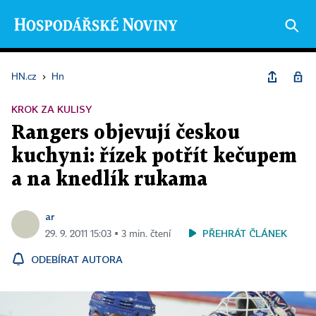
HN.cz
›
Hn
KROK ZA KULISY
Rangers objevují českou
kuchyni: řízek potřít kečupem
a na knedlík rukama
ar
PŘEHRÁT ČLÁNEK
29. 9. 2011 15:03 ▪ 3 min. čtení
ODEBÍRAT AUTORA