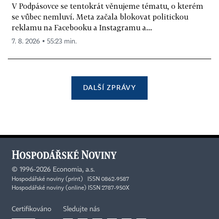
V Podpásovce se tentokrát věnujeme tématu, o kterém
se vůbec nemluví. Meta začala blokovat politickou
reklamu na Facebooku a Instagramu a...
7. 8. 2026 ▪ 55:23 min.
DALŠÍ ZPRÁVY
©
1996-2026
Economia, a.s.
Hospodářské noviny (print) ISSN 0862-9587
Hospodářské noviny (online) ISSN 2787-950X
Certifikováno
Sledujte nás