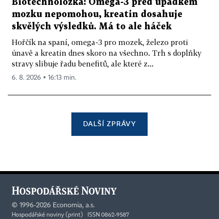
Biotechnoložka: Omega-3 před úpadkem
mozku nepomohou, kreatin dosahuje
skvělých výsledků. Má to ale háček
Hořčík na spaní, omega-3 pro mozek, železo proti
únavě a kreatin dnes skoro na všechno. Trh s doplňky
stravy slibuje řadu benefitů, ale které z...
6. 8. 2026 ▪ 16:13 min.
DALŠÍ ZPRÁVY
©
1996-2026
Economia, a.s.
Hospodářské noviny (print) ISSN 0862-9587