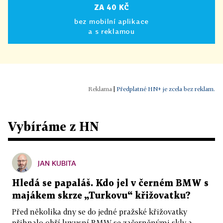
ZA 40 KČ
bez mobilní aplikace
a s reklamou
|
Předplatné HN+ je zcela bez reklam.
Vybíráme z HN
JAN KUBITA
Hledá se papaláš. Kdo jel v černém BMW s
majákem skrze „Turkovu“ křižovatku?
Před několika dny se do jedné pražské křižovatky
přihnalo obří luxusní BMW se začerněnými skly a