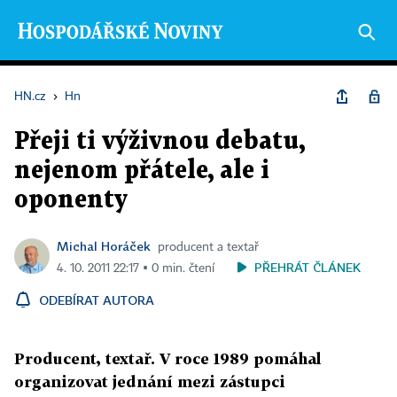
HN.cz
›
Hn
Přeji ti výživnou debatu,
nejenom přátele, ale i
oponenty
Michal Horáček
producent a textař
PŘEHRÁT ČLÁNEK
4. 10. 2011 22:17 ▪ 0 min. čtení
ODEBÍRAT AUTORA
Producent, textař. V roce 1989 pomáhal
organizovat jednání mezi zástupci