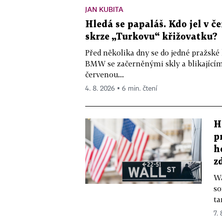
JAN KUBITA
Hledá se papaláš. Kdo jel v
skrze „Turkovu“ křižovatku?
Před několika dny se do jedné pražské
BMW se začerněnými skly a blikající
červenou...
4. 8. 2026 ▪ 6 min. čtení
H
p
h
z
Wa
so
ta
7.