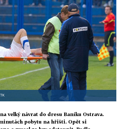
ČTK
 na velký návrat do dresu Baníku Ostrava.
minutách pobytu na hřišti. Opět si