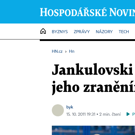
HOME
BYZNYS
ZPRÁVY
NÁZORY
TECH
HN.cz
›
Hn
Jankulovski 
jeho zraněn
byk
P
15. 10. 2011 19:31 ▪ 2 min. čtení