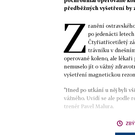
pochroumal operované kole
předběžných vyšetření by 
Z
ranění ostravského
po jedenácti letech
Čtyřiatřicetiletý z
trávníku v dnešní
operované koleno, ale lékaři
nemuselo jít o vážný zdravot
vyšetření magnetickou rezon
"Hned po utkání u něj byli vš
vážného. Uvidí se ale podle 
trenér Pavel Malura.
ZBÝ