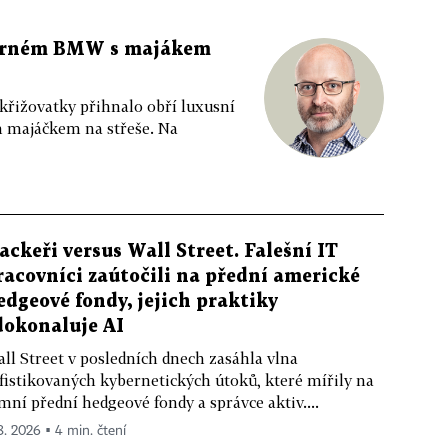
 černém BMW s majákem
 křižovatky přihnalo obří luxusní
m majáčkem na střeše. Na
ackeři versus Wall Street. Falešní IT
racovníci zaútočili na přední americké
edgeové fondy, jejich praktiky
dokonaluje AI
ll Street v posledních dnech zasáhla vlna
fistikovaných kybernetických útoků, které mířily na
mní přední hedgeové fondy a správce aktiv....
 8. 2026 ▪ 4 min. čtení