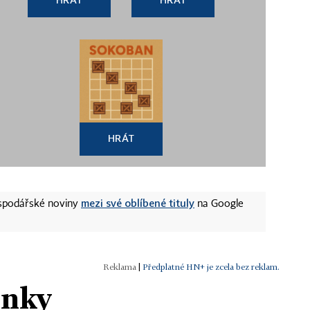
HRÁT
mezi své oblíbené tituly
ospodářské noviny
na Google
|
Předplatné HN+ je zcela bez reklam.
ánky