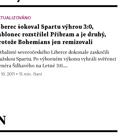
KTUALIZOVÁNO
iberec šokoval Spartu výhrou 3:0,
ablonec rozstřílel Příbram a je druhý,
rotože Bohemians jen remizovali
tbalisté severočeského Liberce dokonale zaskočili
ažskou Spartu. Po výborném výkonu vyhráli svěřenci
enéra Šilhavého na Letné 3:0....
 10. 2011 ▪ 15 min. čtení
N