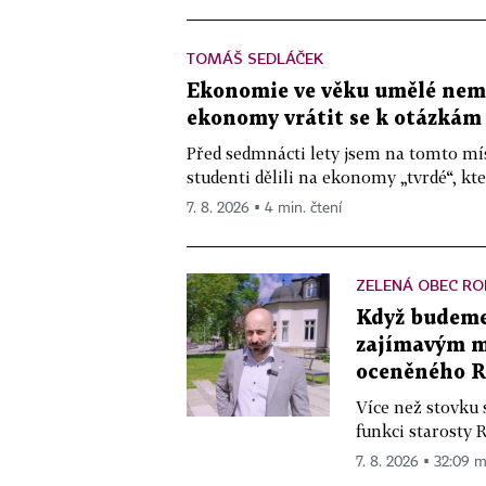
TOMÁŠ SEDLÁČEK
Ekonomie ve věku umělé nemys
ekonomy vrátit se k otázkám
Před sedmnácti lety jsem na tomto mís
studenti dělili na ekonomy „tvrdé“, kte
7. 8. 2026 ▪ 4 min. čtení
ZELENÁ OBEC RO
Když budeme 
zajímavým mě
oceněného R
Více než stovku 
funkci starosty 
7. 8. 2026 ▪ 32:09 m