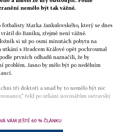
no a musel ze hry odstoupit. Podle
zranění nemělo být tak vážné.
 fotbalisty Marka Jankulovského, který se dnes
 vrátil do Baníku, zřejmě není vážné.
áložník si už po osmi minutách pobytu na
m utkání s Hradcem Králové opět pochroumal
 podle prvních odhadů naznačili, že by
ní problém. Jasno by mělo být po nedělním
ancí.
ichni tři doktoři a snad by to nemělo být nic
rezonance," řekl po utkání novinářům ostravský
VÁ VÁM JEŠTĚ 60 % ČLÁNKU