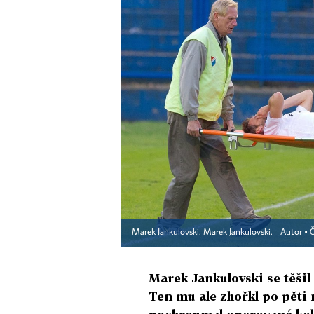
Marek Jankulovski. Marek Jankulovski.
Autor ▪
Marek Jankulovski se těšil
Ten mu ale zhořkl po pěti 