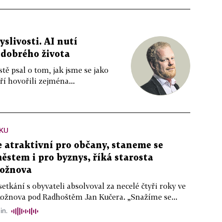
livosti. AI nutí
 dobrého života
tě psal o tom, jak jsme se jako
ří hovořili zejména...
KU
atraktivní pro občany, staneme se
stem i pro byznys, říká starosta
ožnova
setkání s obyvateli absolvoval za necelé čtyři roky ve
Rožnova pod Radhoštěm Jan Kučera. „Snažíme se...
in.