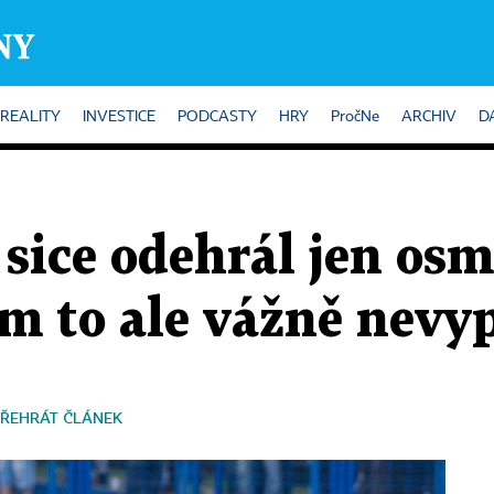
REALITY
INVESTICE
PODCASTY
HRY
PročNe
ARCHIV
D
sice odehrál jen osm
ím to ale vážně nevy
ŘEHRÁT ČLÁNEK