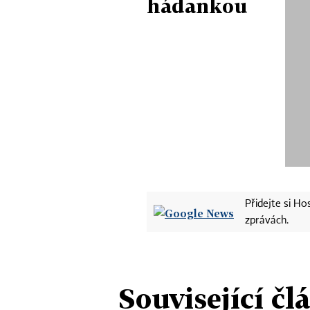
hádankou
Přidejte si H
zprávách.
Související čl