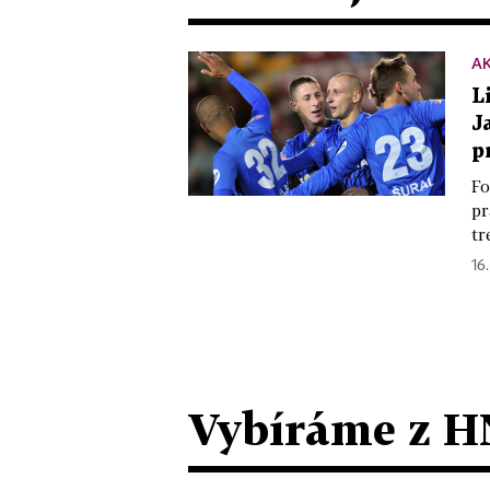
A
L
J
p
Fo
pr
tr
16.
Vybíráme z H