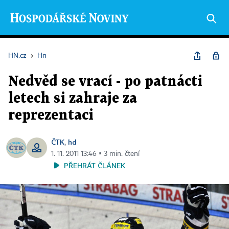
HN.cz
›
Hn
Nedvěd se vrací - po patnácti
letech si zahraje za
reprezentaci
ČTK
hd
,
1. 11. 2011 13:46 ▪ 3 min. čtení
PŘEHRÁT ČLÁNEK