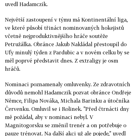
uvedl Hadamczik.
Největší zastoupení v týmu má Kontinentální liga,
ve které působí třináct nominovaných hokejistů
včetně nejproduktivnějšího hráče soutěže
Petružálka. Obránce Jakub Nakládal přestoupil do
Ufy minulý týden z Pardubic a v novém celku by se
měl poprvé představit dnes. Z extraligy je osm
hráčů.
Nominaci poznamenaly omluvenky. Ze zdravotních
důvodů nemohl Hadamczik pozvat obránce Ondřeje
Němce, Filipa Nováka, Michala Barinku a útočníka
Červenku. Omluvil se i Rolinek. "Před čtrnácti dny
mě požádal, aby v nominaci nebyl. V
Magnitogorsku se změnil trenér a on potřebuje o
pauze trénovat. Na další akci už ale pojede," uvedl