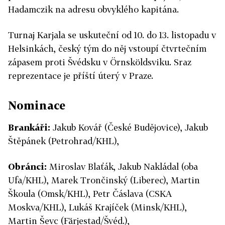
Hadamczik na adresu obvyklého kapitána.
Turnaj Karjala se uskuteční od 10. do 13. listopadu v
Helsinkách, český tým do něj vstoupí čtvrtečním
zápasem proti Švédsku v Örnsköldsviku. Sraz
reprezentace je příští úterý v Praze.
Nominace
Brankáři:
Jakub Kovář (České Budějovice), Jakub
Štěpánek (Petrohrad/KHL),
Obránci:
Miroslav Blaťák, Jakub Nakládal (oba
Ufa/KHL), Marek Trončinský (Liberec), Martin
Škoula (Omsk/KHL), Petr Čáslava (CSKA
Moskva/KHL), Lukáš Krajíček (Minsk/KHL),
Martin Ševc (Färjestad/Švéd.),