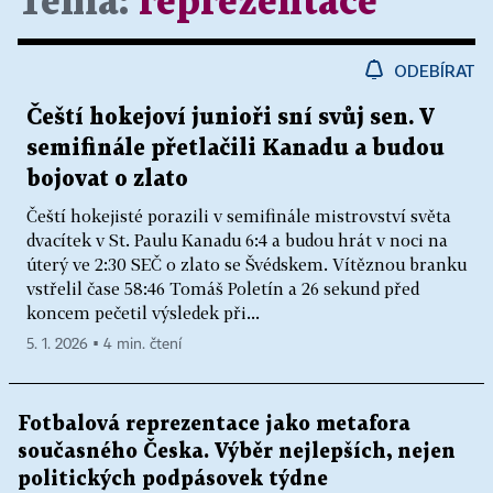
Téma:
reprezentace
ODEBÍRAT
Čeští hokejoví junioři sní svůj sen. V
semifinále přetlačili Kanadu a budou
bojovat o zlato
Čeští hokejisté porazili v semifinále mistrovství světa
dvacítek v St. Paulu Kanadu 6:4 a budou hrát v noci na
úterý ve 2:30 SEČ o zlato se Švédskem. Vítěznou branku
vstřelil čase 58:46 Tomáš Poletín a 26 sekund před
koncem pečetil výsledek při...
5. 1. 2026 ▪ 4 min. čtení
Fotbalová reprezentace jako metafora
současného Česka. Výběr nejlepších, nejen
politických podpásovek týdne