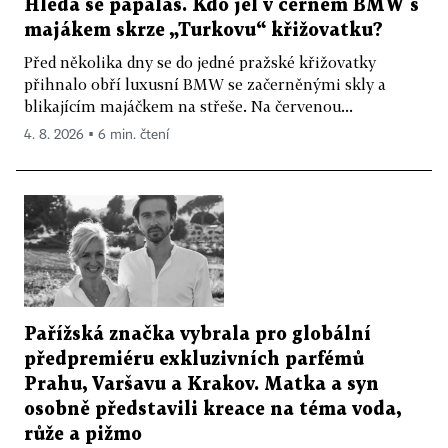
Hledá se papaláš. Kdo jel v černém BMW s
majákem skrze „Turkovu“ křižovatku?
Před několika dny se do jedné pražské křižovatky
přihnalo obří luxusní BMW se začerněnými skly a
blikajícím majáčkem na střeše. Na červenou...
4. 8. 2026 ▪ 6 min. čtení
Pařížská značka vybrala pro globální
předpremiéru exkluzivních parfémů
Prahu, Varšavu a Krakov. Matka a syn
osobně představili kreace na téma voda,
růže a pižmo