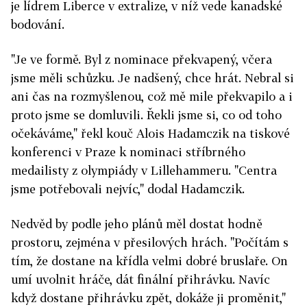
je lídrem Liberce v extralize, v níž vede kanadské
bodování.
"Je ve formě. Byl z nominace překvapený, včera
jsme měli schůzku. Je nadšený, chce hrát. Nebral si
ani čas na rozmyšlenou, což mě mile překvapilo a i
proto jsme se domluvili. Řekli jsme si, co od toho
očekáváme," řekl kouč Alois Hadamczik na tiskové
konferenci v Praze k nominaci stříbrného
medailisty z olympiády v Lillehammeru. "Centra
jsme potřebovali nejvíc," dodal Hadamczik.
Nedvěd by podle jeho plánů měl dostat hodně
prostoru, zejména v přesilových hrách. "Počítám s
tím, že dostane na křídla velmi dobré bruslaře. On
umí uvolnit hráče, dát finální přihrávku. Navíc
když dostane přihrávku zpět, dokáže ji proměnit,"