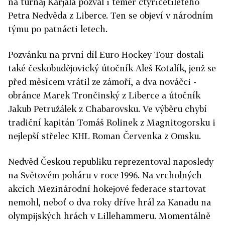
na turnaj Karjala pozval i téměř čtyřicetiletého
Petra Nedvěda z Liberce. Ten se objeví v národním
týmu po patnácti letech.
Pozvánku na první díl Euro Hockey Tour dostali
také českobudějovický útočník Aleš Kotalík, jenž se
před měsícem vrátil ze zámoří, a dva nováčci -
obránce Marek Trončinský z Liberce a útočník
Jakub Petružálek z Chabarovsku. Ve výběru chybí
tradiční kapitán Tomáš Rolinek z Magnitogorsku i
nejlepší střelec KHL Roman Červenka z Omsku.
Nedvěd Českou republiku reprezentoval naposledy
na Světovém poháru v roce 1996. Na vrcholných
akcích Mezinárodní hokejové federace startovat
nemohl, neboť o dva roky dříve hrál za Kanadu na
olympijských hrách v Lillehammeru. Momentálně