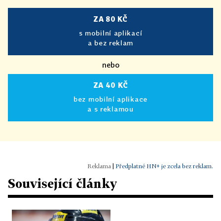
ZA 80 KČ
s mobilní aplikací
a bez reklam
nebo
ZA 40 KČ
bez mobilní aplikace
a s reklamou
|
Předplatné HN+ je zcela bez reklam.
Související články