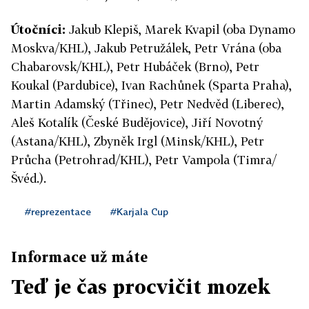
Útočníci:
Jakub Klepiš, Marek Kvapil (oba Dynamo
Moskva/KHL), Jakub Petružálek, Petr Vrána (oba
Chabarovsk/KHL), Petr Hubáček (Brno), Petr
Koukal (Pardubice), Ivan Rachůnek (Sparta Praha),
Martin Adamský (Třinec), Petr Nedvěd (Liberec),
Aleš Kotalík (České Budějovice), Jiří Novotný
(Astana/KHL), Zbyněk Irgl (Minsk/KHL), Petr
Průcha (Petrohrad/KHL), Petr Vampola (Timra/
Švéd.).
#reprezentace
#Karjala Cup
Informace už máte
Teď je čas procvičit mozek