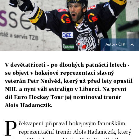
Autor ▪
ČTK
V devětatřiceti - po dlouhých patnácti letech -
se objeví v hokejové reprezentaci slavný
veterán Petr Nedvěd, který už před lety opustil
NHL a nyní válí extraligu v Liberci. Na první
díl Euro Hockey Tour jej nominoval trenér
Alois Hadamczik.
P
řekvapení připravil hokejovým fanouškům
reprezentační trenér Alois Hadamczik, který