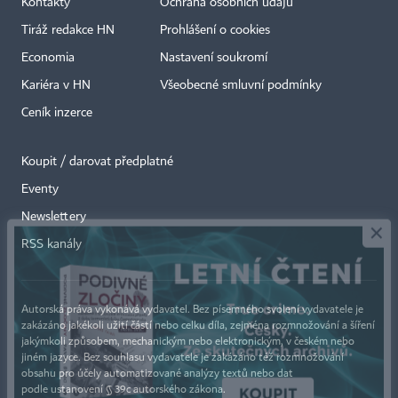
Kontakty
Ochrana osobních údajů
Tiráž redakce HN
Prohlášení o cookies
Economia
Nastavení soukromí
Kariéra v HN
Všeobecné smluvní podmínky
Ceník inzerce
Koupit / darovat předplatné
Eventy
×
Newslettery
RSS kanály
Autorská práva vykonává vydavatel. Bez písemného svolení vydavatele je
zakázáno jakékoli užití částí nebo celku díla, zejména rozmnožování a šíření
jakýmkoli způsobem, mechanickým nebo elektronickým, v českém nebo
jiném jazyce. Bez souhlasu vydavatele je zakázáno též rozmnožování
obsahu pro účely automatizované analýzy textů nebo dat
podle ustanovení § 39c autorského zákona.