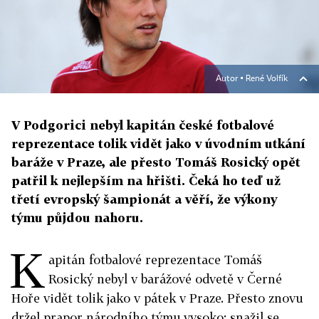
Autor ▪
René Volfík
V Podgorici nebyl kapitán české fotbalové
reprezentace tolik vidět jako v úvodním utkání
baráže v Praze, ale přesto Tomáš Rosický opět
patřil k nejlepším na hřišti. Čeká ho teď už
třetí evropský šampionát a věří, že výkony
týmu půjdou nahoru.
K
apitán fotbalové reprezentace Tomáš
Rosický nebyl v barážové odvetě v Černé
Hoře vidět tolik jako v pátek v Praze. Přesto znovu
držel prapor národního týmu vysoko: snažil se