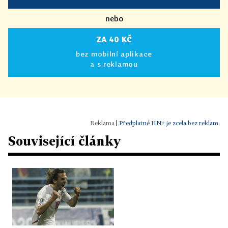
nebo
ZA 40 KČ
bez mobilní aplikace
a s reklamou
|
Předplatné HN+ je zcela bez reklam.
Související články