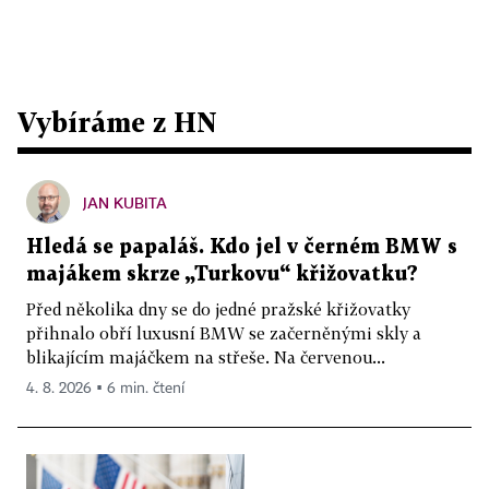
Vybíráme z HN
JAN KUBITA
Hledá se papaláš. Kdo jel v černém BMW s
majákem skrze „Turkovu“ křižovatku?
Před několika dny se do jedné pražské křižovatky
přihnalo obří luxusní BMW se začerněnými skly a
blikajícím majáčkem na střeše. Na červenou...
4. 8. 2026 ▪ 6 min. čtení