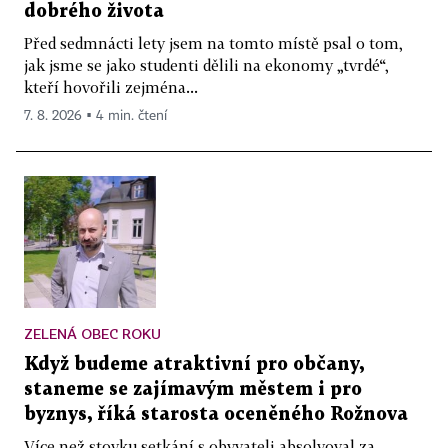
dobrého života
Před sedmnácti lety jsem na tomto místě psal o tom,
jak jsme se jako studenti dělili na ekonomy „tvrdé“,
kteří hovořili zejména...
7. 8. 2026 ▪ 4 min. čtení
ZELENÁ OBEC ROKU
Když budeme atraktivní pro občany,
staneme se zajímavým městem i pro
byznys, říká starosta oceněného Rožnova
Více než stovku setkání s obyvateli absolvoval za