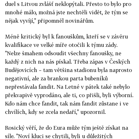
duel s Litvou zvlášť neklopýtali. Přesto to bylo pro
mnohé málo, možná jste nechtěli vidět, že tým se
nějak vyvíjí," připomněl novinářům.
Méně kritický byl k fanouškům, kteří se v závěru
kvalifikace ve velké míře otočili k týmu zády.
"Nelze šmahem odsoudit všechny fanoušky, ne
každý z nich na nás pískal. Třeba zápas v Českých
Budějovicích – tam většina stadionu byla naprosto
negativní, ale za brankou parta bubeníků
nepřestávala fandit. Na Letné v pátek také nebylo
překvapivě vyprodáno, ale ti, co přišli, byli výborní.
Kdo nám chce fandit, tak nám fandit zůstane i ve
chvílích, kdy se zcela nedaří," upozornil.
Rosický věří, že do Eura může tým ještě získat na
síle. "Noví kluci se chytili, byli u důležitých