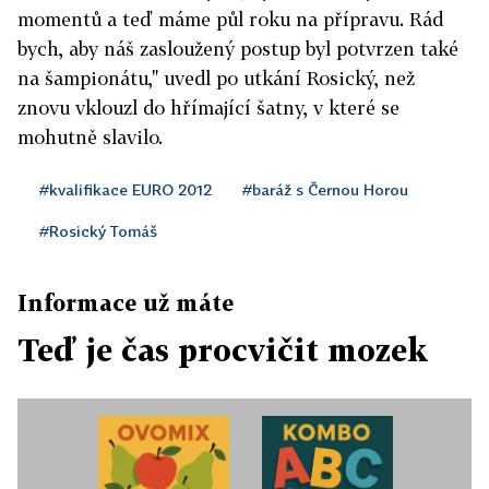
momentů a teď máme půl roku na přípravu. Rád
bych, aby náš zasloužený postup byl potvrzen také
na šampionátu," uvedl po utkání Rosický, než
znovu vklouzl do hřímající šatny, v které se
mohutně slavilo.
#kvalifikace EURO 2012
#baráž s Černou Horou
#Rosický Tomáš
Informace už máte
Teď je čas procvičit mozek