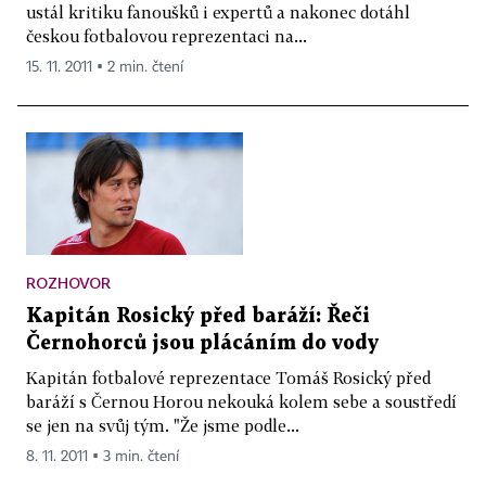
ustál kritiku fanoušků i expertů a nakonec dotáhl
českou fotbalovou reprezentaci na...
15. 11. 2011 ▪ 2 min. čtení
ROZHOVOR
Kapitán Rosický před baráží: Řeči
Černohorců jsou plácáním do vody
Kapitán fotbalové reprezentace Tomáš Rosický před
baráží s Černou Horou nekouká kolem sebe a soustředí
se jen na svůj tým. "Že jsme podle...
8. 11. 2011 ▪ 3 min. čtení