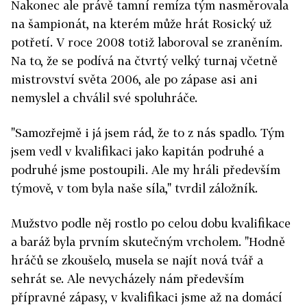
Nakonec ale právě tamní remíza tým nasměrovala
na šampionát, na kterém může hrát Rosický už
potřetí. V roce 2008 totiž laboroval se zraněním.
Na to, že se podívá na čtvrtý velký turnaj včetně
mistrovství světa 2006, ale po zápase asi ani
nemyslel a chválil své spoluhráče.
"Samozřejmě i já jsem rád, že to z nás spadlo. Tým
jsem vedl v kvalifikaci jako kapitán podruhé a
podruhé jsme postoupili. Ale my hráli především
týmově, v tom byla naše síla," tvrdil záložník.
Mužstvo podle něj rostlo po celou dobu kvalifikace
a baráž byla prvním skutečným vrcholem. "Hodně
hráčů se zkoušelo, musela se najít nová tvář a
sehrát se. Ale nevycházely nám především
přípravné zápasy, v kvalifikaci jsme až na domácí