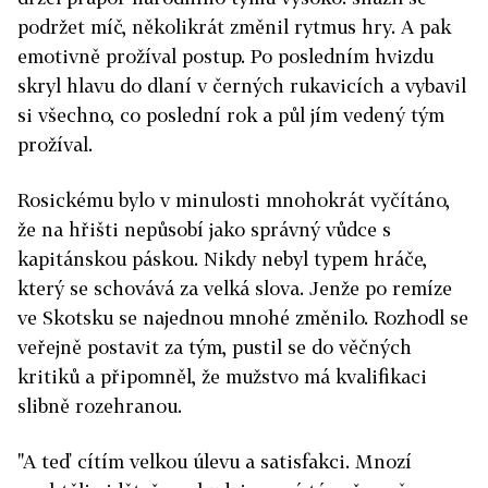
podržet míč, několikrát změnil rytmus hry. A pak
emotivně prožíval postup. Po posledním hvizdu
skryl hlavu do dlaní v černých rukavicích a vybavil
si všechno, co poslední rok a půl jím vedený tým
prožíval.
Rosickému bylo v minulosti mnohokrát vyčítáno,
že na hřišti nepůsobí jako správný vůdce s
kapitánskou páskou. Nikdy nebyl typem hráče,
který se schovává za velká slova. Jenže po remíze
ve Skotsku se najednou mnohé změnilo. Rozhodl se
veřejně postavit za tým, pustil se do věčných
kritiků a připomněl, že mužstvo má kvalifikaci
slibně rozehranou.
"A teď cítím velkou úlevu a satisfakci. Mnozí