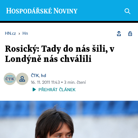
HN.cz
›
Hn
Rosický: Tady do nás šili, v
Londýně nás chválili
ČTK
hd
,
16. 11. 2011 11:43 ▪ 3 min. čtení
PŘEHRÁT ČLÁNEK