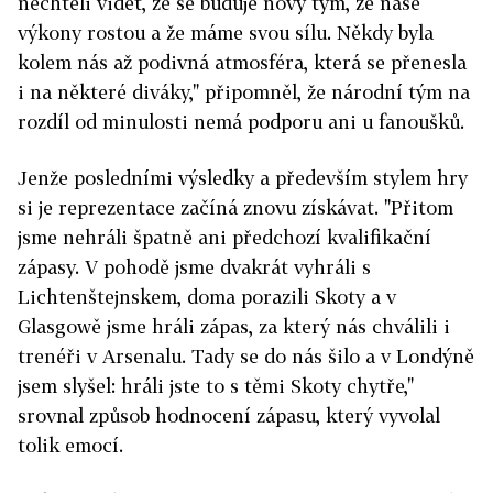
nechtěli vidět, že se buduje nový tým, že naše
výkony rostou a že máme svou sílu. Někdy byla
kolem nás až podivná atmosféra, která se přenesla
i na některé diváky," připomněl, že národní tým na
rozdíl od minulosti nemá podporu ani u fanoušků.
Jenže posledními výsledky a především stylem hry
si je reprezentace začíná znovu získávat. "Přitom
jsme nehráli špatně ani předchozí kvalifikační
zápasy. V pohodě jsme dvakrát vyhráli s
Lichtenštejnskem, doma porazili Skoty a v
Glasgowě jsme hráli zápas, za který nás chválili i
trenéři v Arsenalu. Tady se do nás šilo a v Londýně
jsem slyšel: hráli jste to s těmi Skoty chytře,"
srovnal způsob hodnocení zápasu, který vyvolal
tolik emocí.