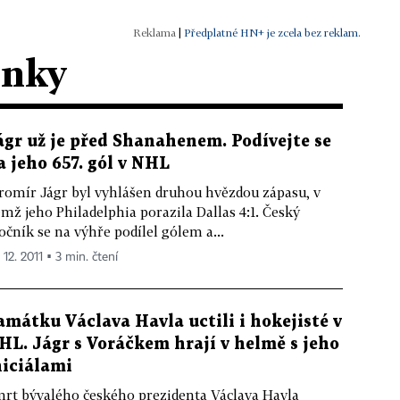
|
Předplatné HN+ je zcela bez reklam.
ánky
ágr už je před Shanahenem. Podívejte se
a jeho 657. gól v NHL
romír Jágr byl vyhlášen druhou hvězdou zápasu, v
mž jeho Philadelphia porazila Dallas 4:1. Český
očník se na výhře podílel gólem a...
 12. 2011 ▪ 3 min. čtení
amátku Václava Havla uctili i hokejisté v
HL. Jágr s Voráčkem hrají v helmě s jeho
niciálami
rt bývalého českého prezidenta Václava Havla