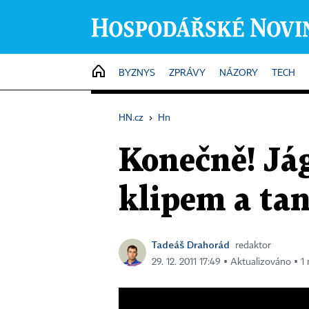
HOME
BYZNYS
ZPRÁVY
NÁZORY
TECH
HN.cz
›
Hn
Konečně! Jág
klipem a ta
Tadeáš Drahorád
redaktor
29. 12. 2011 17:49 ▪ Aktualizováno ▪ 1 