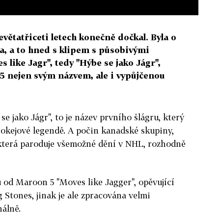
evětatřiceti letech konečně dočkal. Byla o
a, a to hned s klipem s působivými
 like Jagr", tedy "Hýbe se jako Jágr",
 nejen svým názvem, ale i vypůjčenou
se jako Jágr", to je název prvního šlágru, který
okejové legendě. A počin kanadské skupiny,
 která paroduje všemožné dění v NHL, rozhodně
u od Maroon 5 "Moves like Jagger", opěvující
Stones, jinak je ale zpracována velmi
nálně.