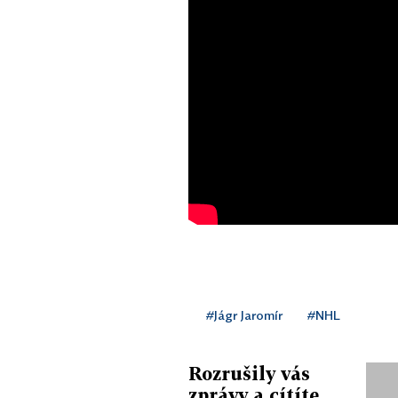
#Jágr Jaromír
#NHL
Rozrušily vás
zprávy a cítíte