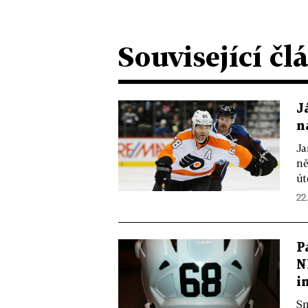
Související čl
J
n
Ja
ně
út
22.
P
N
i
Sm