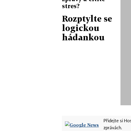
stres?
Rozptylte se
logickou
hádankou
Přidejte si H
zprávách.