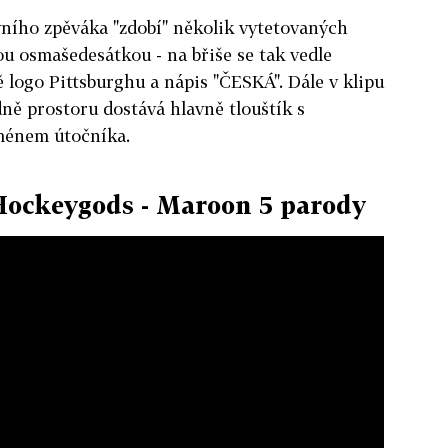
vního zpěváka "zdobí" několik vytetovaných
ou osmašedesátkou - na břiše se tak vedle
ě logo Pittsburghu a nápis "ČESKÁ". Dále v klipu
dně prostoru dostává hlavně tlouštík s
ménem útočníka.
Hockeygods - Maroon 5 parody