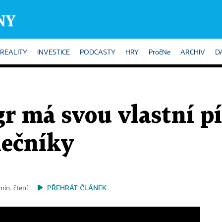
REALITY
INVESTICE
PODCASTY
HRY
PročNe
ARCHIV
D
r má svou vlastní pí
nečníky
PŘEHRÁT ČLÁNEK
min. čtení