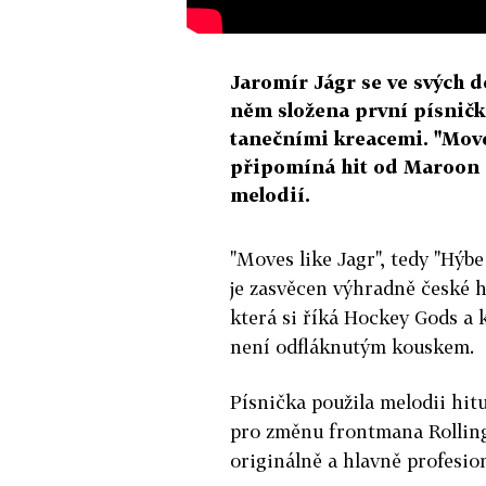
Jaromír Jágr se ve svých d
něm složena první písničk
tanečními kreacemi. "Moves
připomíná hit od Maroon 5
melodií.
"Moves like Jagr", tedy "Hýbe 
je zasvěcen výhradně české h
která si říká Hockey Gods a
není odfláknutým kouskem.
Písnička použila melodii hit
pro změnu frontmana Rolling 
originálně a hlavně profesio