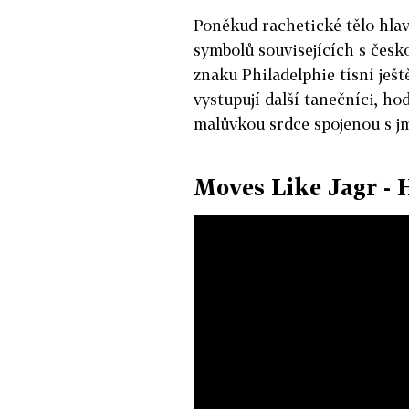
Poněkud rachetické tělo hla
symbolů souvisejících s česk
znaku Philadelphie tísní ješt
vystupují další tanečníci, ho
malůvkou srdce spojenou s j
Moves Like Jagr - 