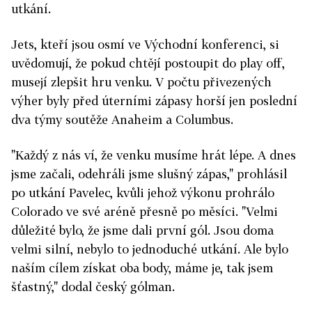
utkání.
Jets, kteří jsou osmí ve Východní konferenci, si
uvědomují, že pokud chtějí postoupit do play off,
musejí zlepšit hru venku. V počtu přivezených
výher byly před úterními zápasy horší jen poslední
dva týmy soutěže Anaheim a Columbus.
"Každý z nás ví, že venku musíme hrát lépe. A dnes
jsme začali, odehráli jsme slušný zápas," prohlásil
po utkání Pavelec, kvůli jehož výkonu prohrálo
Colorado ve své aréně přesně po měsíci. "Velmi
důležité bylo, že jsme dali první gól. Jsou doma
velmi silní, nebylo to jednoduché utkání. Ale bylo
naším cílem získat oba body, máme je, tak jsem
šťastný," dodal český gólman.