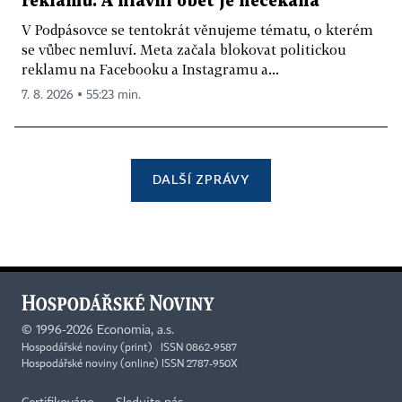
reklamu. A hlavní oběť je nečekaná
V Podpásovce se tentokrát věnujeme tématu, o kterém
se vůbec nemluví. Meta začala blokovat politickou
reklamu na Facebooku a Instagramu a...
7. 8. 2026 ▪ 55:23 min.
DALŠÍ ZPRÁVY
©
1996-2026
Economia, a.s.
Hospodářské noviny (print) ISSN 0862-9587
Hospodářské noviny (online) ISSN 2787-950X