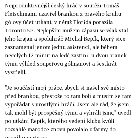
Nejproduktivnější český hráč v soutěži Tomáš
Fleischmann uzavřel brankou z pravého kruhu
gólový účet utkání, v němž Florida porazila
Toronto 5:3. Nejlepším mužem zápasu se však stal
jeho krajan a spoluhráč Michal Řepík, který sice
zaznamenal jenom jednu asistenci, ale během
necelých 12 minut na ledě zastínil u dvou branek
týmu výhled soupeřovu gólmanovi a šestkrát
vystřelil.
"Je součástí mojí práce, abych si našel své místo
před brankou, přestože to tam bolí a musím se tam
vypořádat s urostlými hráči. Jsem ale rád, že jsem
tak mohl být prospěšný týmu a vyhráli jsme," uvedl
po utkání Řepík, kterého vedení klubu kvůli
rozsáhlé marodce znovu povolalo z farmy do
prvního mužstva.