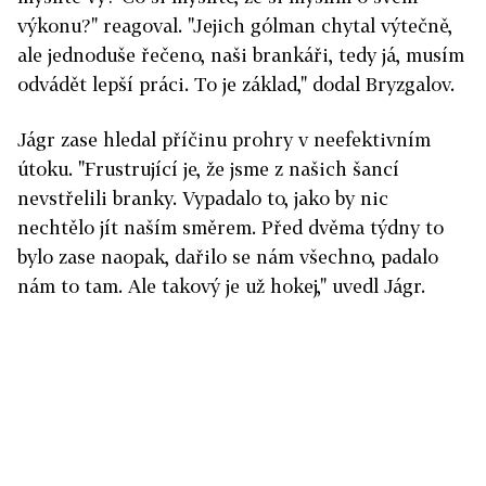
výkonu?" reagoval. "Jejich gólman chytal výtečně,
ale jednoduše řečeno, naši brankáři, tedy já, musím
odvádět lepší práci. To je základ," dodal Bryzgalov.
Jágr zase hledal příčinu prohry v neefektivním
útoku. "Frustrující je, že jsme z našich šancí
nevstřelili branky. Vypadalo to, jako by nic
nechtělo jít naším směrem. Před dvěma týdny to
bylo zase naopak, dařilo se nám všechno, padalo
nám to tam. Ale takový je už hokej," uvedl Jágr.