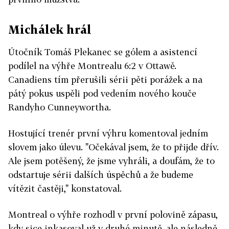
Michálek hrál
Útočník Tomáš Plekanec se gólem a asistencí
podílel na výhře Montrealu 6:2 v Ottawě.
Canadiens tím přerušili sérii pěti porážek a na
pátý pokus uspěli pod vedením nového kouče
Randyho Cunneywortha.
Hostující trenér první výhru komentoval jedním
slovem jako úlevu. "Očekával jsem, že to přijde dřív.
Ale jsem potěšený, že jsme vyhráli, a doufám, že to
odstartuje sérii dalších úspěchů a že budeme
vítězit častěji," konstatoval.
Montreal o výhře rozhodl v první polovině zápasu,
kdy sice inkasoval už v druhé minutě, ale následně