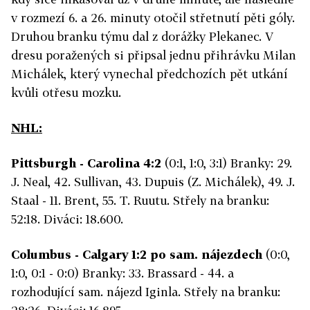
v rozmezí 6. a 26. minuty otočil střetnutí pěti góly.
Druhou branku týmu dal z dorážky Plekanec. V
dresu poražených si připsal jednu přihrávku Milan
Michálek, který vynechal předchozích pět utkání
kvůli otřesu mozku.
NHL:
Pittsburgh - Carolina 4:2
(0:1, 1:0, 3:1) Branky: 29.
J. Neal, 42. Sullivan, 43. Dupuis (Z. Michálek), 49. J.
Staal - 11. Brent, 55. T. Ruutu. Střely na branku:
52:18. Diváci: 18.600.
Columbus - Calgary 1:2 po sam. nájezdech
(0:0,
1:0, 0:1 - 0:0) Branky: 33. Brassard - 44. a
rozhodující sam. nájezd Iginla. Střely na branku: