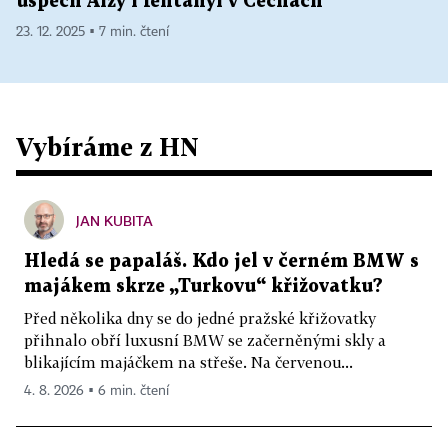
úspěch Alzy i fentanyl v Čechách
23. 12. 2025 ▪ 7 min. čtení
Vybíráme z HN
JAN KUBITA
Hledá se papaláš. Kdo jel v černém BMW s
majákem skrze „Turkovu“ křižovatku?
Před několika dny se do jedné pražské křižovatky
přihnalo obří luxusní BMW se začerněnými skly a
blikajícím majáčkem na střeše. Na červenou...
4. 8. 2026 ▪ 6 min. čtení