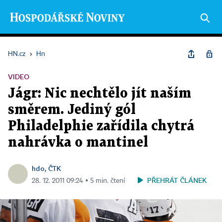
HN.cz
›
Hn
VIDEO
Jágr: Nic nechtělo jít naším
směrem. Jediný gól
Philadelphie zařídila chytrá
nahrávka o mantinel
hdo, ČTK
PŘEHRÁT ČLÁNEK
28. 12. 2011 09:24 ▪ 5 min. čtení