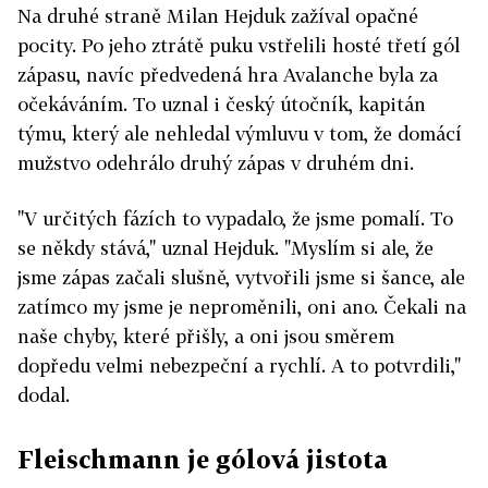
Na druhé straně Milan Hejduk zažíval opačné
pocity. Po jeho ztrátě puku vstřelili hosté třetí gól
zápasu, navíc předvedená hra Avalanche byla za
očekáváním. To uznal i český útočník, kapitán
týmu, který ale nehledal výmluvu v tom, že domácí
mužstvo odehrálo druhý zápas v druhém dni.
"V určitých fázích to vypadalo, že jsme pomalí. To
se někdy stává," uznal Hejduk. "Myslím si ale, že
jsme zápas začali slušně, vytvořili jsme si šance, ale
zatímco my jsme je neproměnili, oni ano. Čekali na
naše chyby, které přišly, a oni jsou směrem
dopředu velmi nebezpeční a rychlí. A to potvrdili,"
dodal.
Fleischmann je gólová jistota