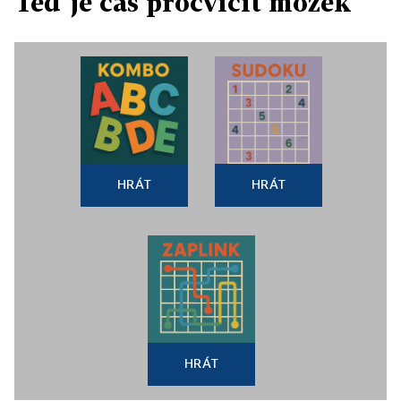
Teď je čas procvičit mozek
HRÁT
HRÁT
HRÁT