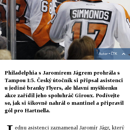
Autor ▪
ČTK
Philadelphia s Jaromírem Jágrem prohrála s
Tampou 1:5. Český útočník si připsal asistenci
u jediné branky Flyers, ale hlavní myšlůenku
akce zařídil jeho spoluhráč Giroux. Podívejte
se, jak si šikovně nahrál o mantinel a připravil
gól pro Hartnella.
ednu asistenci zaznamenal Jaromír Jágr, který