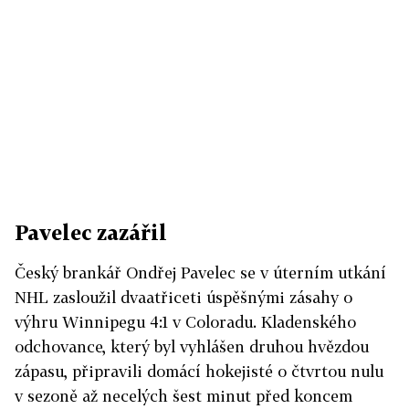
Pavelec zazářil
Český brankář Ondřej Pavelec se v úterním utkání
NHL zasloužil dvaatřiceti úspěšnými zásahy o
výhru Winnipegu 4:1 v Coloradu. Kladenského
odchovance, který byl vyhlášen druhou hvězdou
zápasu, připravili domácí hokejisté o čtvrtou nulu
v sezoně až necelých šest minut před koncem