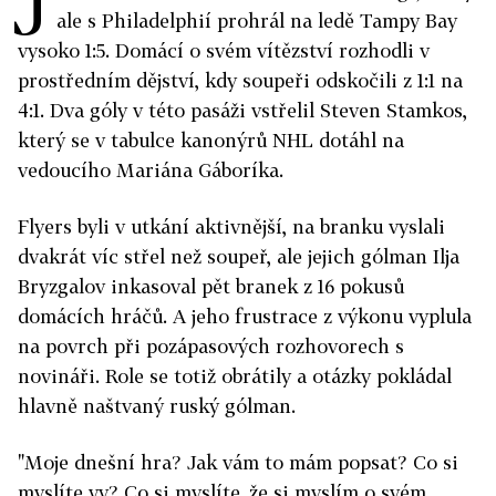
J
ale s Philadelphií prohrál na ledě Tampy Bay
vysoko 1:5. Domácí o svém vítězství rozhodli v
prostředním dějství, kdy soupeři odskočili z 1:1 na
4:1. Dva góly v této pasáži vstřelil Steven Stamkos,
který se v tabulce kanonýrů NHL dotáhl na
vedoucího Mariána Gáboríka.
Flyers byli v utkání aktivnější, na branku vyslali
dvakrát víc střel než soupeř, ale jejich gólman Ilja
Bryzgalov inkasoval pět branek z 16 pokusů
domácích hráčů. A jeho frustrace z výkonu vyplula
na povrch při pozápasových rozhovorech s
novináři. Role se totiž obrátily a otázky pokládal
hlavně naštvaný ruský gólman.
"Moje dnešní hra? Jak vám to mám popsat? Co si
myslíte vy? Co si myslíte, že si myslím o svém