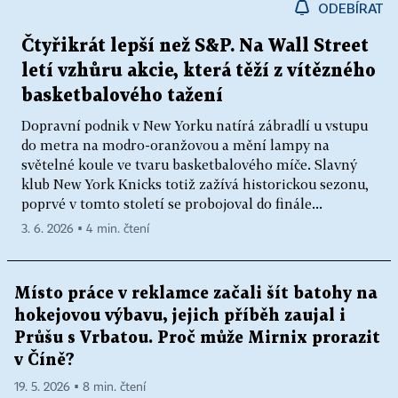
ODEBÍRAT
Čtyřikrát lepší než S&P. Na Wall Street
letí vzhůru akcie, která těží z vítězného
basketbalového tažení
Dopravní podnik v New Yorku natírá zábradlí u vstupu
do metra na modro-oranžovou a mění lampy na
světelné koule ve tvaru basketbalového míče. Slavný
klub New York Knicks totiž zažívá historickou sezonu,
poprvé v tomto století se probojoval do finále...
3. 6. 2026 ▪ 4 min. čtení
Místo práce v reklamce začali šít batohy na
hokejovou výbavu, jejich příběh zaujal i
Průšu s Vrbatou. Proč může Mirnix prorazit
v Číně?
19. 5. 2026 ▪ 8 min. čtení