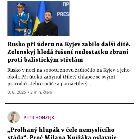
Rusko při úderu na Kyjev zabilo další dítě.
Zelenskyj hledá řešení nedostatku zbraní
proti balistickým střelám
Rusko v noci na sobotu znovu zaútočilo na Kyjev a jeho
okolí. Při útoku zahynul tříletý chlapec se svými
prarodiči. Jeho rodiče a patnáctiletý...
8. 8. 2026 ▪ 3 min. čtení
PETR HONZEJK
„Prolhaný hlupák v čele nemyslícího
stáda“. Proč Milana Knížáka oslavuje