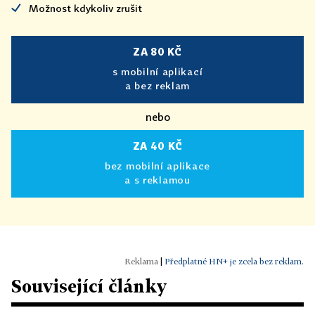
Možnost kdykoliv zrušit
ZA 80 KČ
s mobilní aplikací
a bez reklam
nebo
ZA 40 KČ
bez mobilní aplikace
a s reklamou
|
Předplatné HN+ je zcela bez reklam.
Související články