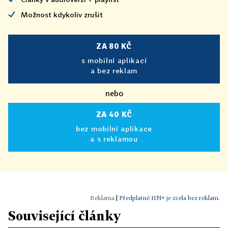
Možnost kdykoliv zrušit
ZA 80 KČ
s mobilní aplikací
a bez reklam
nebo
ZA 40 KČ
bez mobilní aplikace
a s reklamou
|
Předplatné HN+ je zcela bez reklam.
Související články