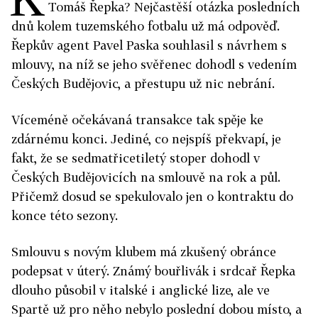
Tomáš Řepka? Nejčastěší otázka posledních
dnů kolem tuzemského fotbalu už má odpověď.
Řepkův agent Pavel Paska souhlasil s návrhem s
mlouvy, na níž se jeho svěřenec dohodl s vedením
Českých Budějovic, a přestupu už nic nebrání.
Víceméně očekávaná transakce tak spěje ke
zdárnému konci. Jediné, co nejspíš překvapí, je
fakt, že se sedmatřicetiletý stoper dohodl v
Českých Budějovicích na smlouvě na rok a půl.
Přičemž dosud se spekulovalo jen o kontraktu do
konce této sezony.
Smlouvu s novým klubem má zkušený obránce
podepsat v úterý. Známý bouřlivák i srdcař Řepka
dlouho působil v italské i anglické lize, ale ve
Spartě už pro něho nebylo poslední dobou místo, a