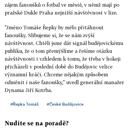
zájem fanoušků o fotbal ve městě, v němž mají po
pražské Dukle Praha nejnižší návštěvnost v lize.
"Jméno Tomáše Řepky by mělo přitáhnout
fanoušky. Slibujeme si, že se nám zvýší
návštěvnost. Chtěli jsme dát signál budějovickému
publiku, že o tom přemýšlíme a řešíme otázku
návštěvnosti i vzhledem k tomu, že třeba v hokeji
přicházeli v poslední době do Budějovic velice
významní hráči. Chceme nějakým způsobem
odměnit i naše fanoušky," uvedl generální manažer
Dynama Jiří Kotrba.
#Řepka Tomáš
#České Budějovice
Nudíte se na poradě?