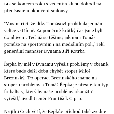
tak se koncem roku s vedením klubu dohodl na
předčasném ukončení smlouvy.
"Musím říct, že díky Tomášovi probíhala jednání
velice vstřícně. Za poměrně krátký čas jsme byli
domluveni. Teď už se těšíme, jak nám Tomáš
pomůže na sportovním i na mediálním poli," řekl
generální manažer Dynama Jiří Kotrba.
Řepka by měl v Dynamu vyřešit problémy v obraně,
které bude delší dobu chybět stoper Miloš
Brezinský. "Po operaci Brezinského máme na
stoperu problémy a Tomáš Řepka je přesně ten typ
fotbalisty, který by naše problémy okamžitě
vyřešil," uvedl trenér František Cipro.
Na jihu Čech věří, že Řepkův příchod také zvedne