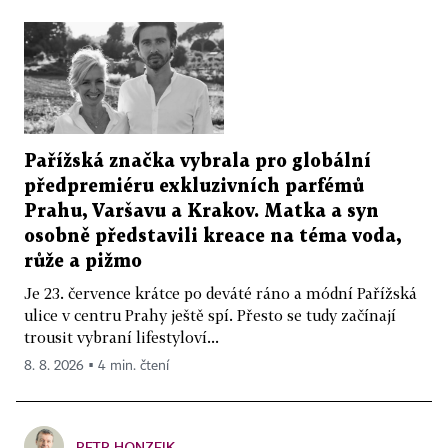
Pařížská značka vybrala pro globální
předpremiéru exkluzivních parfémů
Prahu, Varšavu a Krakov. Matka a syn
osobně představili kreace na téma voda,
růže a pižmo
Je 23. července krátce po deváté ráno a módní Pařížská
ulice v centru Prahy ještě spí. Přesto se tudy začínají
trousit vybraní lifestyloví...
8. 8. 2026 ▪ 4 min. čtení
PETR HONZEJK