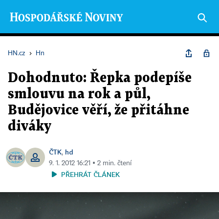
HN.cz
›
Hn
Dohodnuto: Řepka podepíše
smlouvu na rok a půl,
Budějovice věří, že přitáhne
diváky
ČTK
hd
,
9. 1. 2012 16:21 ▪ 2 min. čtení
PŘEHRÁT ČLÁNEK