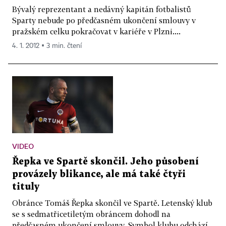
Bývalý reprezentant a nedávný kapitán fotbalistů
Sparty nebude po předčasném ukončení smlouvy v
pražském celku pokračovat v kariéře v Plzni....
4. 1. 2012 ▪ 3 min. čtení
VIDEO
Řepka ve Spartě skončil. Jeho působení
provázely blikance, ale má také čtyři
tituly
Obránce Tomáš Řepka skončil ve Spartě. Letenský klub
se s sedmatřicetiletým obráncem dohodl na
předčasném ukončení smlouvy. Symbol klubu odchází...