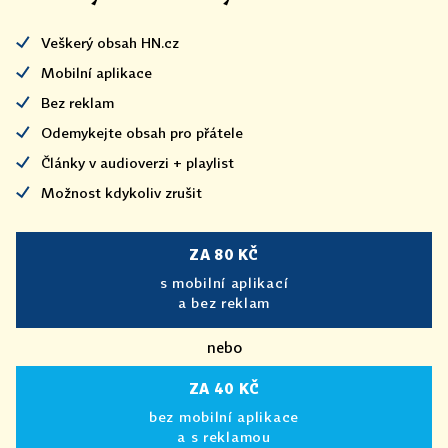
Veškerý obsah HN.cz
Mobilní aplikace
Bez reklam
Odemykejte obsah pro přátele
Články v audioverzi + playlist
Možnost kdykoliv zrušit
ZA 80 KČ
s mobilní aplikací
a bez reklam
nebo
ZA 40 KČ
bez mobilní aplikace
a s reklamou