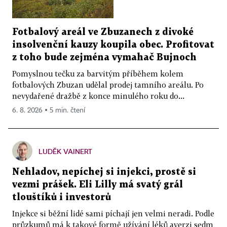
Fotbalový areál ve Zbuzanech z divoké
insolvenční kauzy koupila obec. Profitovat
z toho bude zejména vymahač Bujnoch
Pomyslnou tečku za barvitým příběhem kolem
fotbalových Zbuzan udělal prodej tamního areálu. Po
nevydařené dražbě z konce minulého roku do...
6. 8. 2026 ▪ 5 min. čtení
LUDĚK VAINERT
Nehladov, nepíchej si injekci, prostě si
vezmi prášek. Eli Lilly má svatý grál
tlouštíků i investorů
Injekce si běžní lidé sami píchají jen velmi neradi. Podle
průzkumů má k takové formě užívání léků averzi sedm