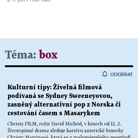
8. 11. 2011 ▪ 1 min. čtení
Téma:
box
ODEBÍRAT
Kulturní tipy: Živelná filmová
podívaná se Sydney Sweeneyovou,
zasněný alternativní pop z Norska či
cestování časem s Masarykem
Christy FILM, režie David Michôd, v kinech od 12. 2.
Životopisné drama sleduje kariéru americké boxerky
Christy Martinové, která se z maloměstského prostředí