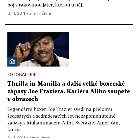
boj s rakovinou jater, kterou u něj...
8. 11. 2011 ▪ 3 min. čtení
FOTOGALERIE
Thrilla in Manilla a další velké boxerské
zápasy Joe Fraziera. Kariéra Aliho soupeře
v obrazech
Legendární boxer Joe Frazier svedl na přelomu
šedesátých a sedmdesátých let nezapomenutelné
zápasy s Muhammadem Alim. Svérázný Američan,
který...