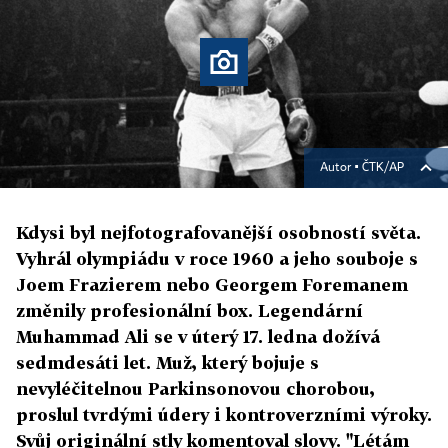
Autor ▪
ČTK/AP
Kdysi byl nejfotografovanější osobností světa.
Vyhrál olympiádu v roce 1960 a jeho souboje s
Joem Frazierem nebo Georgem Foremanem
změnily profesionální box. Legendární
Muhammad Ali se v úterý 17. ledna dožívá
sedmdesáti let. Muž, který bojuje s
nevyléčitelnou Parkinsonovou chorobou,
proslul tvrdými údery i kontroverzními výroky.
Svůj originální stly komentoval slovy. "Létám