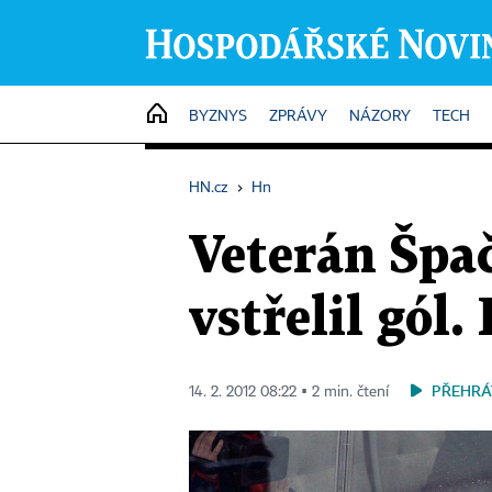
HOME
BYZNYS
ZPRÁVY
NÁZORY
TECH
HN.cz
›
Hn
Veterán Špa
vstřelil gól
PŘEHRÁ
14. 2. 2012 08:22 ▪ 2 min. čtení