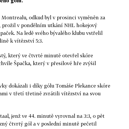
ného gólu.
 Montrealu, odkud byl v prosinci vyměněn za
 prožil v pondělním utkání NHL hokejový
paček. Na ledě svého bývalého klubu vstřelil
ně k vítězství 5:3.
ustý, který ve čtvrté minutě otevřel skóre
chvíle Špačka, který v přesilové hře zvýšil
vky dokázali i díky gólu Tomáše Plekance skóre
mi v třetí třetině zvrátili vítězství na svou
taal, jenž ve 44. minutě vyrovnal na 3:3, o pět
zný čtvrtý gól a v poslední minutě pečetil