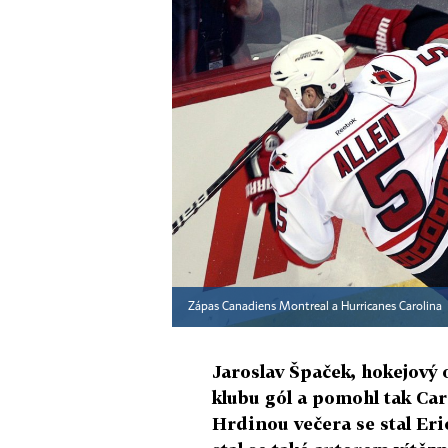
Zápas Canadiens Montreal a Hurricanes Carolina
Jaroslav Špaček, hokejový 
klubu gól a pomohl tak Car
Hrdinou večera se stal Eric