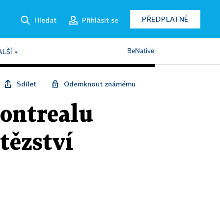
PŘEDPLATNÉ
Hledat
Přihlásit se
BeNative
ALŠÍ
Sdílet
Odemknout známému
Montrealu
tězství