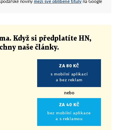
mezi své oblíbené tituly
ospodářské noviny
na Google
ma. Když si předplatíte HN,
echny naše články
.
ZA 80 KČ
s mobilní aplikací
a bez reklam
nebo
ZA 40 KČ
bez mobilní aplikace
a s reklamou