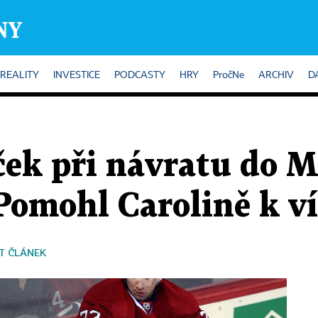
REALITY
INVESTICE
PODCASTY
HRY
PročNe
ARCHIV
D
ček při návratu do 
. Pomohl Carolině k ví
T ČLÁNEK