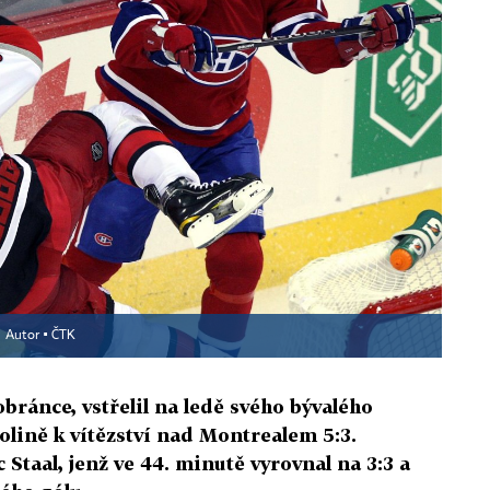
Autor ▪
ČTK
obránce, vstřelil na ledě svého bývalého
olině k vítězství nad Montrealem 5:3.
 Staal, jenž ve 44. minutě vyrovnal na 3:3 a