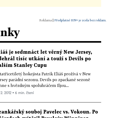
|
Předplatné HN+ je zcela bez reklam.
ánky
liáš je sedmnáct let věrný New Jersey,
dehrál tisíc utkání a touží s Devils po
alším Stanley Cupu
tatřicetiletý hokejista Patrik Eliáš prožívá v New
rsey parádní sezonu. Devils po zpackané sezoně
hne s hvězdným spoluhráčem Iljou...
 2. 2012 ▪ 6 min. čtení
rankářský souboj Pavelec vs. Vokoun. Po