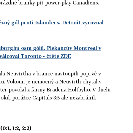
prázdné branky při power-play Canadiens.
ězný gól proti Islanders, Detroit vyrovnal
tsburghu osm gólů, Plekancův Montreal v
válcoval Toronto
- čtěte ZDE
a Neuvirtha v brance nastoupili poprvé v
u. Vokoun je nemocný a Neuvirth chytal v
nter povolal z farmy Bradena Holtbyho. V duelu
roků, porážce Capitals 3:5 ale nezabránil.
:1, 1:2, 2:2)