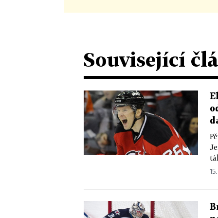
Související čl
E
o
d
Pě
Je
tá
15.
B