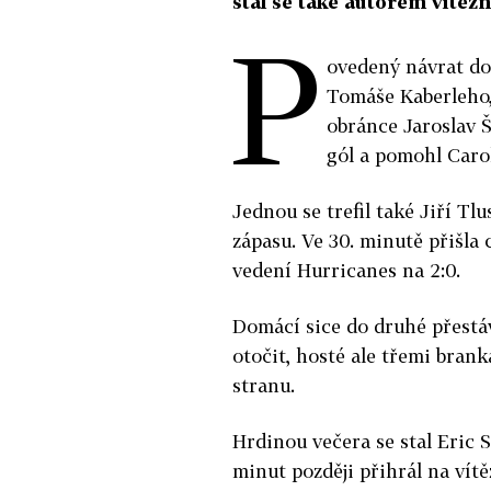
stal se také autorem vítěz
P
ovedený návrat do
Tomáše Kaberleho,
obránce Jaroslav Š
gól a pomohl Caroli
Jednou se trefil také Jiří Tl
zápasu. Ve 30. minutě přišla 
vedení Hurricanes na 2:0.
Domácí sice do druhé přestá
otočit, hosté ale třemi branka
stranu.
Hrdinou večera se stal Eric S
minut později přihrál na vítě