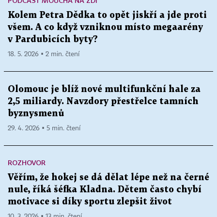
PODCAST MOUCHA NA ZDI
Kolem Petra Dědka to opět jiskří a jde proti
všem. A co když vzniknou místo megaarény
v Pardubicích byty?
18. 5. 2026 ▪ 2 min. čtení
Olomouc je blíž nové multifunkční hale za
2,5 miliardy. Navzdory přestřelce tamních
byznysmenů
29. 4. 2026 ▪ 5 min. čtení
ROZHOVOR
Věřím, že hokej se dá dělat lépe než na černé
nule, říká šéfka Kladna. Dětem často chybí
motivace si díky sportu zlepšit život
10. 3. 2026 ▪ 13 min. čtení