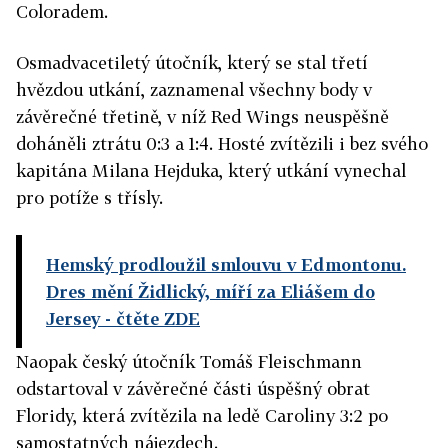
Coloradem.
Osmadvacetiletý útočník, který se stal třetí
hvězdou utkání, zaznamenal všechny body v
závěrečné třetině, v níž Red Wings neuspěšně
doháněli ztrátu 0:3 a 1:4. Hosté zvítězili i bez svého
kapitána Milana Hejduka, který utkání vynechal
pro potíže s třísly.
Hemský prodloužil smlouvu v Edmontonu.
Dres mění Židlický, míří za Eliášem do
Jersey
- čtěte ZDE
Naopak český útočník Tomáš Fleischmann
odstartoval v závěrečné části úspěšný obrat
Floridy, která zvítězila na ledě Caroliny 3:2 po
samostatných nájezdech.