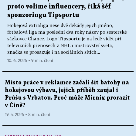
proto volíme influencery, říká šéf
sponzoringu Tipsportu
Hokejová extraliga nese dvě dekády jejich jméno,
fotbalová liga má poslední dva roky název po sesterské
sázkovce Chance. Logo Tipsportu je na ledě vidět při
televizních přenosech z NHL i mistrovství světa,
značka se prosazuje i na sociálních sítích...
10. 6. 2026 ▪ 9 min. čtení
Místo práce v reklamce začali šít batohy na
hokejovou výbavu, jejich příběh zaujal i
Průšu s Vrbatou. Proč může Mirnix prorazit
v Číně?
19. 5. 2026 ▪ 8 min. čtení