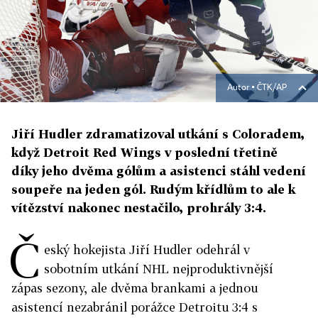
Autor ▪
ČTK/AP
Jiří Hudler zdramatizoval utkání s Coloradem,
když Detroit Red Wings v poslední třetině
díky jeho dvěma gólům a asistenci stáhl vedení
soupeře na jeden gól. Rudým křídlům to ale k
vítězství nakonec nestačilo, prohrály 3:4.
Č
eský hokejista Jiří Hudler odehrál v
sobotním utkání NHL nejproduktivnější
zápas sezony, ale dvěma brankami a jednou
asistencí nezabránil porážce Detroitu 3:4 s