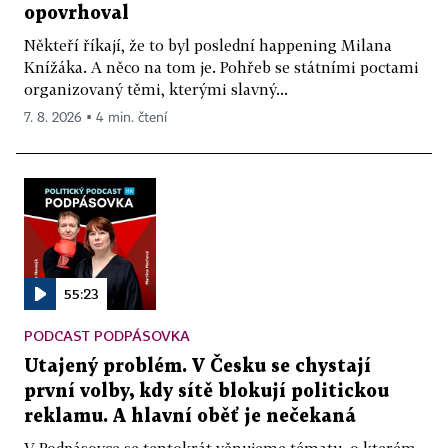
opovrhoval
Někteří říkají, že to byl poslední happening Milana
Knížáka. A něco na tom je. Pohřeb se státními poctami
organizovaný těmi, kterými slavný...
7. 8. 2026 ▪ 4 min. čtení
55:23
PODCAST PODPÁSOVKA
Utajený problém. V Česku se chystají
první volby, kdy sítě blokují politickou
reklamu. A hlavní oběť je nečekaná
V Podpásovce se tentokrát věnujeme tématu, o kterém