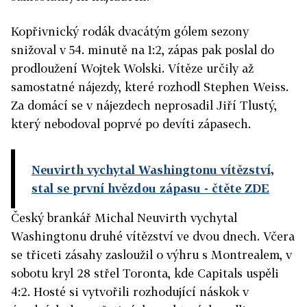
Kopřivnický rodák dvacátým gólem sezony
snižoval v 54. minutě na 1:2, zápas pak poslal do
prodloužení Wojtek Wolski. Vítěze určily až
samostatné nájezdy, které rozhodl Stephen Weiss.
Za domácí se v nájezdech neprosadil Jiří Tlustý,
který nebodoval poprvé po devíti zápasech.
Neuvirth vychytal Washingtonu vítězství,
stal se první hvězdou zápasu
- čtěte ZDE
Český brankář Michal Neuvirth vychytal
Washingtonu druhé vítězství ve dvou dnech. Včera
se třiceti zásahy zasloužil o výhru s Montrealem, v
sobotu kryl 28 střel Toronta, kde Capitals uspěli
4:2. Hosté si vytvořili rozhodující náskok v