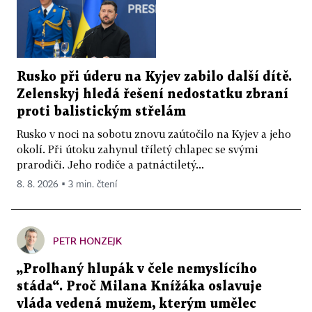
Rusko při úderu na Kyjev zabilo další dítě.
Zelenskyj hledá řešení nedostatku zbraní
proti balistickým střelám
Rusko v noci na sobotu znovu zaútočilo na Kyjev a jeho
okolí. Při útoku zahynul tříletý chlapec se svými
prarodiči. Jeho rodiče a patnáctiletý...
8. 8. 2026 ▪ 3 min. čtení
PETR HONZEJK
„Prolhaný hlupák v čele nemyslícího
stáda“. Proč Milana Knížáka oslavuje
vláda vedená mužem, kterým umělec