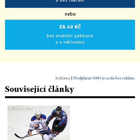
nebo
ZA 40 KČ
bez mobilní aplikace
a s reklamou
|
Předplatné HN+ je zcela bez reklam.
Související články