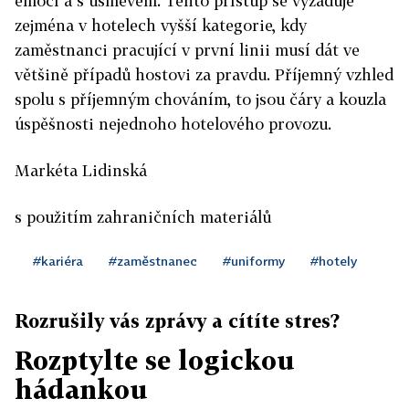
emocí a s úsměvem. Tento přístup se vyžaduje
zejména v hotelech vyšší kategorie, kdy
zaměstnanci pracující v první linii musí dát ve
většině případů hostovi za pravdu. Příjemný vzhled
spolu s příjemným chováním, to jsou čáry a kouzla
úspěšnosti nejednoho hotelového provozu.
Markéta Lidinská
s použitím zahraničních materiálů
#kariéra
#zaměstnanec
#uniformy
#hotely
Rozrušily vás zprávy a cítíte stres?
Rozptylte se logickou
hádankou