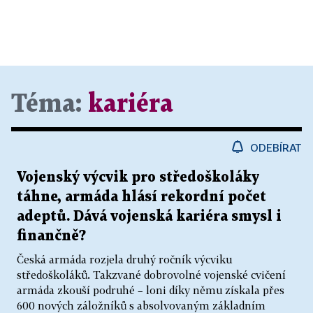
Téma:
kariéra
ODEBÍRAT
Vojenský výcvik pro středoškoláky
táhne, armáda hlásí rekordní počet
adeptů. Dává vojenská kariéra smysl i
finančně?
Česká armáda rozjela druhý ročník výcviku
středoškoláků. Takzvané dobrovolné vojenské cvičení
armáda zkouší podruhé – loni díky němu získala přes
600 nových záložníků s absolvovaným základním