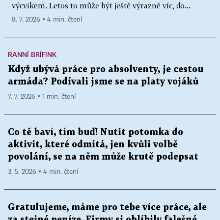
výcvikem. Letos to může být ještě výrazně víc, do...
8. 7. 2026 ▪ 4 min. čtení
RANNÍ BRÍFINK
Když ubývá práce pro absolventy, je cestou
armáda? Podívali jsme se na platy vojáků
7. 7. 2026 ▪ 1 min. čtení
Co tě baví, tím buď! Nutit potomka do
aktivit, které odmítá, jen kvůli volbě
povolání, se na něm může krutě podepsat
3. 5. 2026 ▪ 4 min. čtení
Gratulujeme, máme pro tebe více práce, ale
za stejné peníze. Firmy si oblíbily falešné