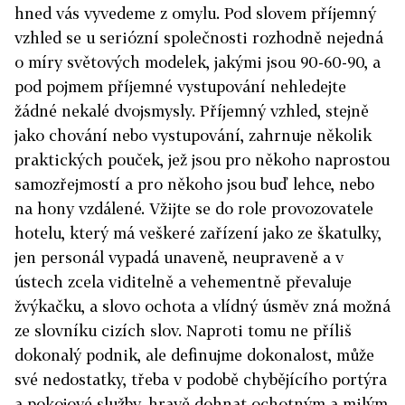
hned vás vyvedeme z omylu. Pod slovem příjemný
vzhled se u seriózní společnosti rozhodně nejedná
o míry světových modelek, jakými jsou 90-60-90, a
pod pojmem příjemné vystupování nehledejte
žádné nekalé dvojsmysly. Příjemný vzhled, stejně
jako chování nebo vystupování, zahrnuje několik
praktických pouček, jež jsou pro někoho naprostou
samozřejmostí a pro někoho jsou buď lehce, nebo
na hony vzdálené. Vžijte se do role provozovatele
hotelu, který má veškeré zařízení jako ze škatulky,
jen personál vypadá unaveně, neupraveně a v
ústech zcela viditelně a vehementně převaluje
žvýkačku, a slovo ochota a vlídný úsměv zná možná
ze slovníku cizích slov. Naproti tomu ne příliš
dokonalý podnik, ale definujme dokonalost, může
své nedostatky, třeba v podobě chybějícího portýra
a pokojové služby, hravě dohnat ochotným a milým