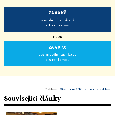
ZA 80 KČ
s mobilní aplikací
a bez reklam
nebo
ZA 40 KČ
bez mobilní aplikace
a s reklamou
|
Předplatné HN+ je zcela bez reklam.
Související články