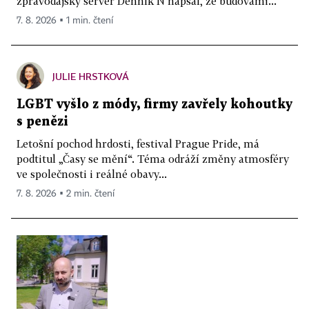
zpravodajský server Denník N napsal, že budovami...
7. 8. 2026 ▪ 1 min. čtení
JULIE HRSTKOVÁ
LGBT vyšlo z módy, firmy zavřely kohoutky
s penězi
Letošní pochod hrdosti, festival Prague Pride, má
podtitul „Časy se mění“. Téma odráží změny atmosféry
ve společnosti i reálné obavy...
7. 8. 2026 ▪ 2 min. čtení