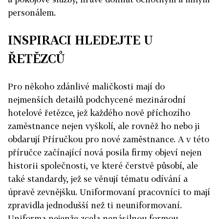
personálem.
INSPIRACI HLEDEJTE U
ŘETĚZCŮ
Pro někoho zdánlivé maličkosti mají do
nejmenších detailů podchycené mezinárodní
hotelové řetězce, jež každého nově příchozího
zaměstnance nejen vyškolí, ale rovněž ho nebo ji
obdarují Příručkou pro nové zaměstnance. A v této
příručce začínající nová posila firmy objeví nejen
historii společnosti, ve které čerstvě působí, ale
také standardy, jež se věnují tématu odívání a
úpravě zevnějšku. Uniformovaní pracovníci to mají
zpravidla jednodušší než ti neuniformovaní.
Uniforma nejenže zcela nenásilnou formou