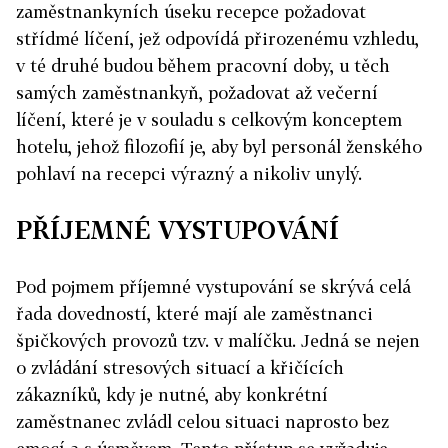
zaměstnankyních úseku recepce požadovat
střídmé líčení, jež odpovídá přirozenému vzhledu,
v té druhé budou během pracovní doby, u těch
samých zaměstnankyň, požadovat až večerní
líčení, které je v souladu s celkovým konceptem
hotelu, jehož filozofií je, aby byl personál ženského
pohlaví na recepci výrazný a nikoliv unylý.
PŘÍJEMNÉ VYSTUPOVÁNÍ
Pod pojmem příjemné vystupování se skrývá celá
řada dovedností, které mají ale zaměstnanci
špičkových provozů tzv. v malíčku. Jedná se nejen
o zvládání stresových situací a křičících
zákazníků, kdy je nutné, aby konkrétní
zaměstnanec zvládl celou situaci naprosto bez