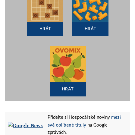
HRÁT
HRÁT
HRÁT
mezi
Přidejte si Hospodářské noviny
své oblíbené tituly
na Google
zprávách.