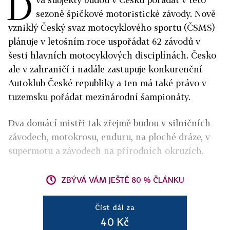
D
sezoně špičkové motoristické závody. Nově
vzniklý Český svaz motocyklového sportu (ČSMS)
plánuje v letošním roce uspořádat 62 závodů v
šesti hlavních motocyklových disciplínách. Česko
ale v zahraničí i nadále zastupuje konkurenční
Autoklub České republiky a ten má také právo v
tuzemsku pořádat mezinárodní šampionáty.
Dva domácí mistři tak zřejmě budou v silničních
závodech, motokrosu, enduru, na ploché dráze, v
supermotu a závodech na přírodních okruzích.
ZBÝVÁ VÁM JEŠTĚ 80 % ČLÁNKU
Číst dál za
40 Kč