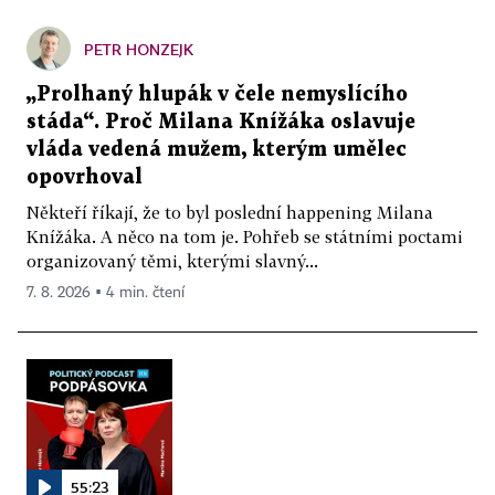
PETR HONZEJK
„Prolhaný hlupák v čele nemyslícího
stáda“. Proč Milana Knížáka oslavuje
vláda vedená mužem, kterým umělec
opovrhoval
Někteří říkají, že to byl poslední happening Milana
Knížáka. A něco na tom je. Pohřeb se státními poctami
organizovaný těmi, kterými slavný...
7. 8. 2026 ▪ 4 min. čtení
55:23