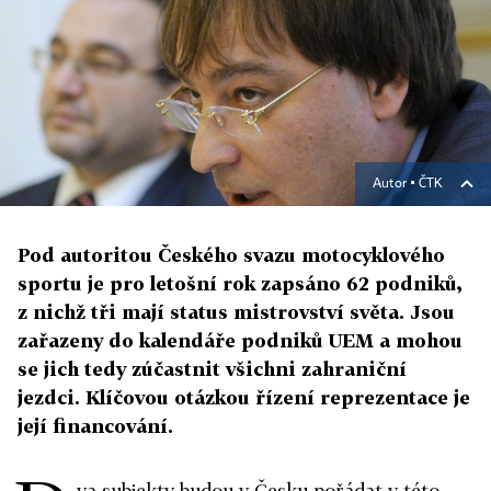
Autor ▪
ČTK
Pod autoritou Českého svazu motocyklového
sportu je pro letošní rok zapsáno 62 podniků,
z nichž tři mají status mistrovství světa. Jsou
zařazeny do kalendáře podniků UEM a mohou
se jich tedy zúčastnit všichni zahraniční
jezdci. Klíčovou otázkou řízení reprezentace je
její financování.
va subjekty budou v Česku pořádat v této