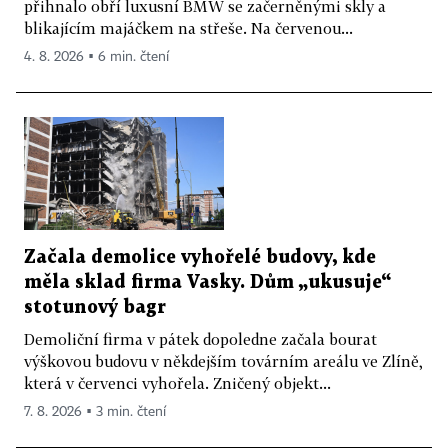
přihnalo obří luxusní BMW se začerněnými skly a
blikajícím majáčkem na střeše. Na červenou...
4. 8. 2026 ▪ 6 min. čtení
Začala demolice vyhořelé budovy, kde
měla sklad firma Vasky. Dům „ukusuje“
stotunový bagr
Demoliční firma v pátek dopoledne začala bourat
výškovou budovu v někdejším továrním areálu ve Zlíně,
která v červenci vyhořela. Zničený objekt...
7. 8. 2026 ▪ 3 min. čtení