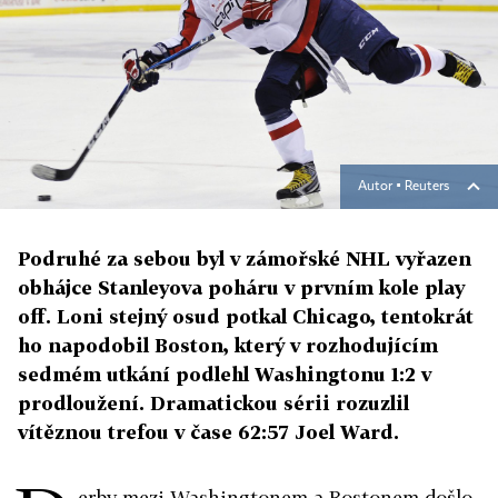
Autor ▪
Reuters
Podruhé za sebou byl v zámořské NHL vyřazen
obhájce Stanleyova poháru v prvním kole play
off. Loni stejný osud potkal Chicago, tentokrát
ho napodobil Boston, který v rozhodujícím
sedmém utkání podlehl Washingtonu 1:2 v
prodloužení. Dramatickou sérii rozuzlil
vítěznou trefou v čase 62:57 Joel Ward.
erby mezi Washingtonem a Bostonem došlo