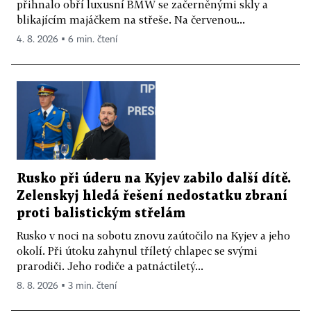
přihnalo obří luxusní BMW se začerněnými skly a
blikajícím majáčkem na střeše. Na červenou...
4. 8. 2026 ▪ 6 min. čtení
Rusko při úderu na Kyjev zabilo další dítě.
Zelenskyj hledá řešení nedostatku zbraní
proti balistickým střelám
Rusko v noci na sobotu znovu zaútočilo na Kyjev a jeho
okolí. Při útoku zahynul tříletý chlapec se svými
prarodiči. Jeho rodiče a patnáctiletý...
8. 8. 2026 ▪ 3 min. čtení