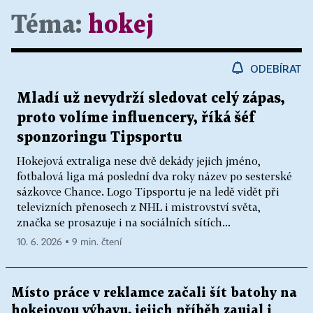
Téma:
hokej
ODEBÍRAT
Mladí už nevydrží sledovat celý zápas,
proto volíme influencery, říká šéf
sponzoringu Tipsportu
Hokejová extraliga nese dvě dekády jejich jméno,
fotbalová liga má poslední dva roky název po sesterské
sázkovce Chance. Logo Tipsportu je na ledě vidět při
televizních přenosech z NHL i mistrovství světa,
značka se prosazuje i na sociálních sítích...
10. 6. 2026 ▪ 9 min. čtení
Místo práce v reklamce začali šít batohy na
hokejovou výbavu, jejich příběh zaujal i