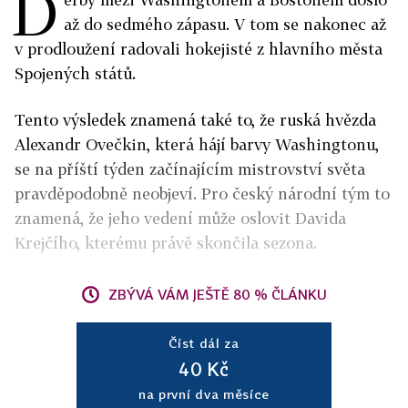
D
až do sedmého zápasu. V tom se nakonec až
v prodloužení radovali hokejisté z hlavního města
Spojených států.
Tento výsledek znamená také to, že ruská hvězda
Alexandr Ovečkin, která hájí barvy Washingtonu,
se na příští týden začínajícím mistrovství světa
pravděpodobně neobjeví. Pro český národní tým to
znamená, že jeho vedení může oslovit Davida
Krejčího, kterému právě skončila sezona.
ZBÝVÁ VÁM JEŠTĚ 80 % ČLÁNKU
Číst dál za
40 Kč
na první dva měsíce