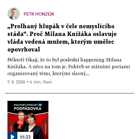
PETR HONZEJK
„Prolhaný hlupák v čele nemyslícího
stáda“. Proč Milana Knížáka oslavuje
vláda vedená mužem, kterým umělec
opovrhoval
Někteří říkají, že to byl poslední happening Milana
Knížáka. A něco na tom je. Pohřeb se státními poctami
organizovaný těmi, kterými slavný...
7. 8. 2026 ▪ 4 min. čtení
55:23