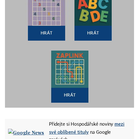
HRÁT
HRÁT
HRÁT
mezi
Přidejte si Hospodářské noviny
své oblíbené tituly
na Google