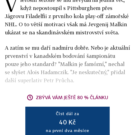
V
když nepostoupil s Pittsburghem přes
Jágrovu Filadelfii z prvního kola play-off zámořské
NHL. O to větší motivaci však má Jevgenij Malkin
ukázat se na skandinávském mistrovství světa.
A zatím se mu daří nadmíru dobře. Nebo je aktuální
prvenství v kanadském bodování šampionátu
pouze jeho standard? "Malkin je famózní," nechal
se slyšet Alois Hadamczik. "Je neskutečný," přidal
další superlativ Petr Průcha.
ZBÝVÁ VÁM JEŠTĚ 80 % ČLÁNKU
Číst dál za
40 Kč
na první dva měsíce