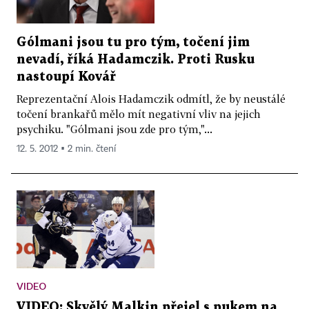
Gólmani jsou tu pro tým, točení jim
nevadí, říká Hadamczik. Proti Rusku
nastoupí Kovář
Reprezentační Alois Hadamczik odmítl, že by neustálé
točení brankařů mělo mít negativní vliv na jejich
psychiku. "Gólmani jsou zde pro tým,"...
12. 5. 2012 ▪ 2 min. čtení
VIDEO
VIDEO: Skvělý Malkin přejel s pukem na