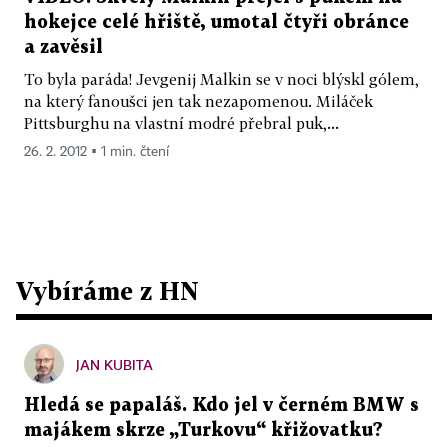
hokejce celé hřiště, umotal čtyři obránce
a zavěsil
To byla paráda! Jevgenij Malkin se v noci blýskl gólem,
na který fanoušci jen tak nezapomenou. Miláček
Pittsburghu na vlastní modré přebral puk,...
26. 2. 2012 ▪ 1 min. čtení
Vybíráme z HN
JAN KUBITA
Hledá se papaláš. Kdo jel v černém BMW s
majákem skrze „Turkovu“ křižovatku?