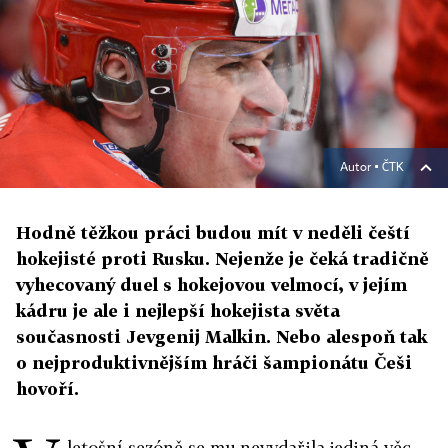
Autor ▪
ČTK
Hodně těžkou práci budou mít v neděli čeští
hokejisté proti Rusku. Nejenže je čeká tradičně
vyhecovaný duel s hokejovou velmocí, v jejím
kádru je ale i nejlepší hokejista světa
současnosti Jevgenij Malkin. Nebo alespoň tak
o nejproduktivnějším hráči šampionátu Češi
hovoří.
letošní sezóně se mu nevydařila jediná věc,