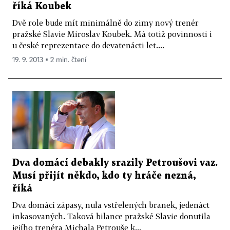
říká Koubek
Dvě role bude mít minimálně do zimy nový trenér
pražské Slavie Miroslav Koubek. Má totiž povinnosti i
u české reprezentace do devatenácti let....
19. 9. 2013 ▪ 2 min. čtení
Dva domácí debakly srazily Petroušovi vaz.
Musí přijít někdo, kdo ty hráče nezná,
říká
Dva domácí zápasy, nula vstřelených branek, jedenáct
inkasovaných. Taková bilance pražské Slavie donutila
jejího trenéra Michala Petrouše k...