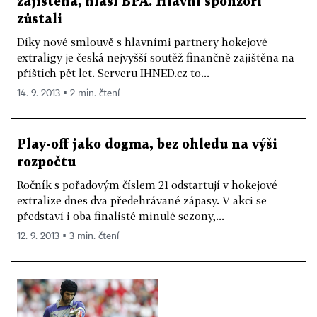
zajištěna, hlásí BPA. Hlavní sponzoři
zůstali
Díky nové smlouvě s hlavními partnery hokejové
extraligy je česká nejvyšší soutěž finančně zajištěna na
příštích pět let. Serveru IHNED.cz to...
14. 9. 2013 ▪ 2 min. čtení
Play-off jako dogma, bez ohledu na výši
rozpočtu
Ročník s pořadovým číslem 21 odstartují v hokejové
extralize dnes dva předehrávané zápasy. V akci se
představí i oba finalisté minulé sezony,...
12. 9. 2013 ▪ 3 min. čtení