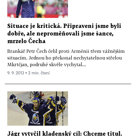
Situace je kritická. Připraveni jsme byli
dobře, ale neproměňovali jsme šance,
mrzelo Čecha
Brankář Petr Čech čelil proti Arménii třem vážnějším
situacím. Jednou ho překonal nechytatelnou střelou
Mkrtčjan, podruhé skvěle vychytal...
9. 9. 2013 ▪ 2 min. čtení
Jágr vytyčil kladenský cíl: Chceme titul.