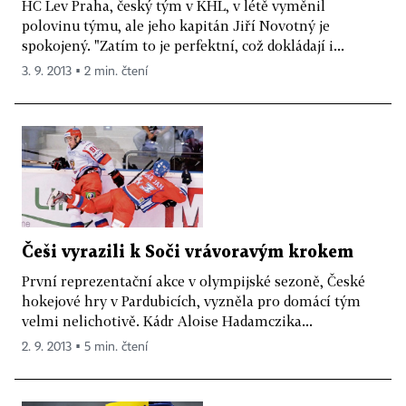
HC Lev Praha, český tým v KHL, v létě vyměnil
polovinu týmu, ale jeho kapitán Jiří Novotný je
spokojený. "Zatím to je perfektní, což dokládají i...
3. 9. 2013 ▪ 2 min. čtení
Češi vyrazili k Soči vrávoravým krokem
První reprezentační akce v olympijské sezoně, České
hokejové hry v Pardubicích, vyzněla pro domácí tým
velmi nelichotivě. Kádr Aloise Hadamczika...
2. 9. 2013 ▪ 5 min. čtení