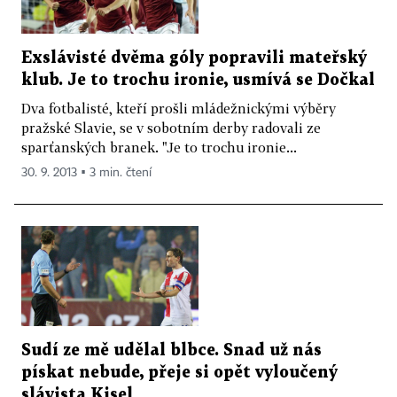
Exslávisté dvěma góly popravili mateřský
klub. Je to trochu ironie, usmívá se Dočkal
Dva fotbalisté, kteří prošli mládežnickými výběry
pražské Slavie, se v sobotním derby radovali ze
sparťanských branek. "Je to trochu ironie...
30. 9. 2013 ▪ 3 min. čtení
Sudí ze mě udělal blbce. Snad už nás
pískat nebude, přeje si opět vyloučený
slávista Kisel