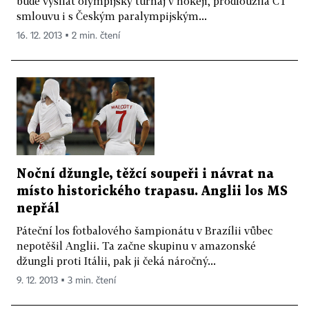
bude vysílat olympijský turnaj v hokeji, prodloužila ČT
smlouvu i s Českým paralympijským...
16. 12. 2013 ▪ 2 min. čtení
Noční džungle, těžcí soupeři i návrat na
místo historického trapasu. Anglii los MS
nepřál
Páteční los fotbalového šampionátu v Brazílii vůbec
nepotěšil Anglii. Ta začne skupinu v amazonské
džungli proti Itálii, pak ji čeká náročný...
9. 12. 2013 ▪ 3 min. čtení