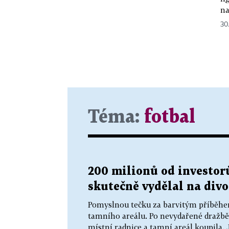
na
30.
Téma:
fotbal
200 milionů od investorů
skutečně vydělal na div
Pomyslnou tečku za barvitým příběhe
tamního areálu. Po nevydařené dražbě
místní radnice a tamní areál koupila.