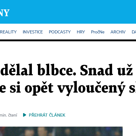
REALITY
INVESTICE
PODCASTY
HRY
PročNe
ARCHIV
D
dělal blbce. Snad už
e si opět vyloučený s
PŘEHRÁT ČLÁNEK
min. čtení