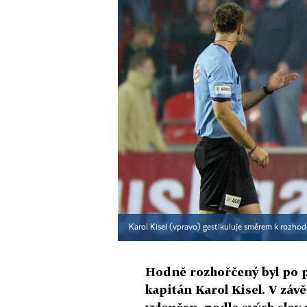
Karol Kisel (vpravo) gestikuluje směrem k rozho
Hodně rozhořčený byl po p
kapitán Karol Kisel. V závě