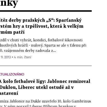
ánky
ítěz derby pražských „S“: Sparťanský
ystém hry a trpělivost, která k velkým
ýmům patří
zdíl v chuti vyhrát, kondici, fotbalové šikovnosti
dnotlivých hráčů - nulový. Sparta se ale v Edenu při
0. vzájemném derby radovala z...
 9. 2013 ▪ 4 min. čtení
KTUALIZOVÁNO
0. kolo fotbalové ligy: Jablonec remizoval
 Duklou, Liberec utekl ostudě až v
astavení
míza Jablonce na Dukle uzavřelo 10. kolo Gambrinus
gy. V něm porazil Liberec Příbram brankou v