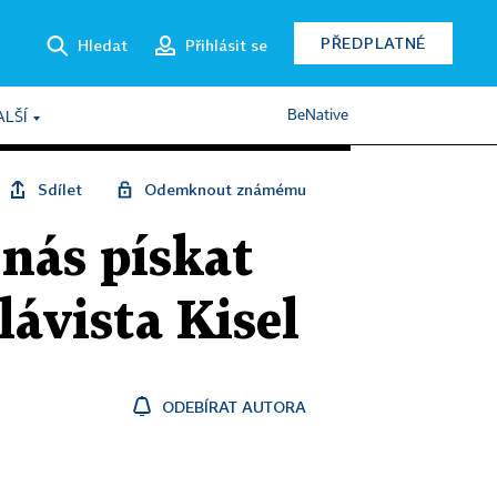
PŘEDPLATNÉ
Hledat
Přihlásit se
BeNative
ALŠÍ
Sdílet
Odemknout známému
 nás pískat
lávista Kisel
ODEBÍRAT AUTORA