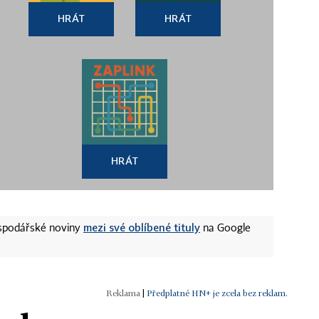
HRÁT
HRÁT
HRÁT
mezi své oblíbené tituly
ospodářské noviny
na Google
|
Předplatné HN+ je zcela bez reklam.