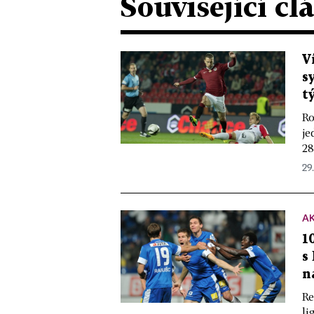
Související čl
V
s
t
Ro
je
28
29.
A
1
s
n
Re
li