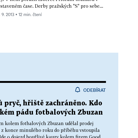
staveném čase. Derby pražských "S" pro sebe...
 9. 2013 ▪ 12 min. čtení
ODEBÍRAT
 pryč, hřiště zachráněno. Kdo
okém pádu fotbalových Zbuzan
m kolem fotbalových Zbuzan udělal prodej
 z konce minulého roku do příběhu vstoupila
 Jde o dojezd bouřlivé kauzy kolem firem Good