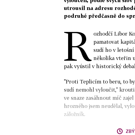
vyloučen, podle svých slov
utrousil na adresu rozhodč
podruhé předčasně do spr
R
ozhodčí Libor Ko
pamatovat kapitá
sudí ho v letošn
několika vteřin u
pak vyústil v historický debak
"Proti Teplicím to beru, to b
sudí nemohl vyloučit," krouti
ve snaze zasáhnout míč zajel
hrozného jsem neudělal, vylo
záložník.
ZBÝ