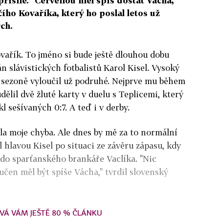
 přísně. "Červenou měl spíš dostat Vácha,"
ího Kovaříka, který ho poslal letos už
ch.
vařík. To jméno si bude ještě dlouhou dobu
n slávistických fotbalistů Karol Kisel. Vysoký
í sezoně vyloučil už podruhé. Nejprve mu během
dělil dvě žluté karty v duelu s Teplicemi, který
l sešívaných 0:7. A teď i v derby.
yla moje chyba. Ale dnes by mě za to normální
l hlavou Kisel po situaci ze závěru zápasu, kdy
 do sparťanského brankáře Vaclíka. "Nic
učen měl být spíše Vácha," tvrdil slovenský
VÁ VÁM JEŠTĚ 80 % ČLÁNKU