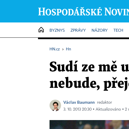
HOME
BYZNYS
ZPRÁVY
NÁZORY
TECH
HN.cz
›
Hn
Sudí ze mě u
nebude, přej
Václav Baumann
redaktor
3. 10. 2013 20:30 ▪ Aktualizováno ▪ 2 