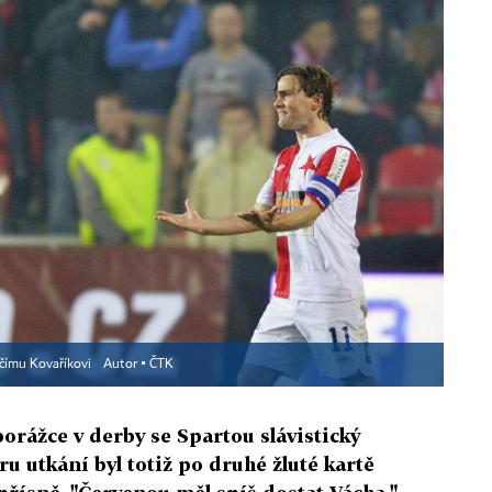
dčímu Kovaříkovi
Autor ▪
ČTK
orážce v derby se Spartou slávistický
ru utkání byl totiž po druhé žluté kartě