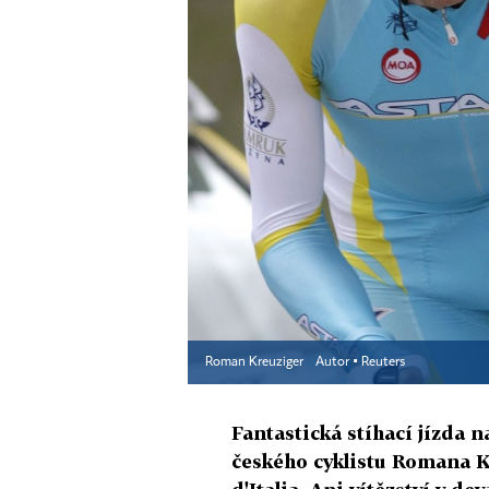
Roman Kreuziger
Autor ▪
Reuters
Fantastická stíhací jízda 
českého cyklistu Romana K