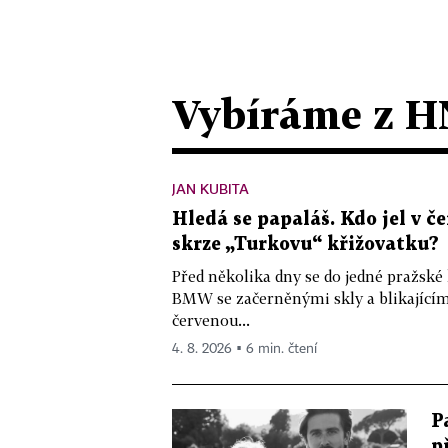
Vybíráme z H
JAN KUBITA
Hledá se papaláš. Kdo jel v
skrze „Turkovu“ křižovatku?
Před několika dny se do jedné pražské
BMW se začerněnými skly a blikající
červenou...
4. 8. 2026 ▪ 6 min. čtení
P
p