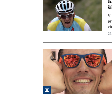
K
š
V 
pr
ví
24.