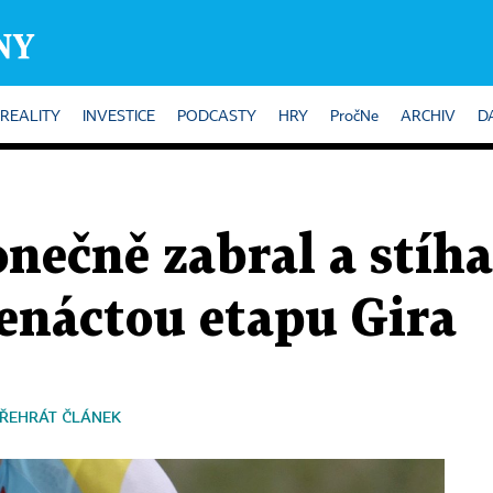
REALITY
INVESTICE
PODCASTY
HRY
PročNe
ARCHIV
D
nečně zabral a stíha
tenáctou etapu Gira
ŘEHRÁT ČLÁNEK