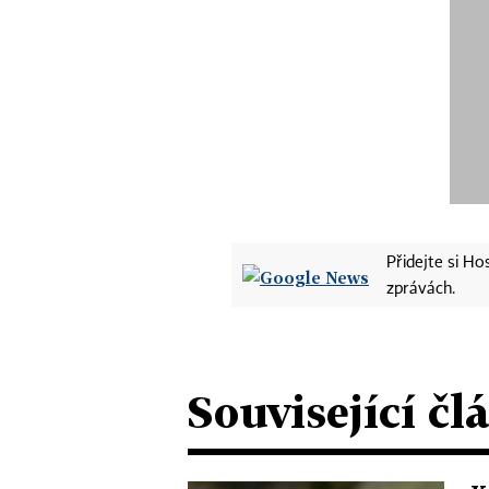
Přidejte si H
zprávách.
Související čl