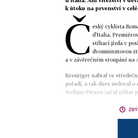
d'Italia. Ani vítězství v 
k útoku na prvenství v cel
Č
eský cyklista Rom
d'Italia. Premiéro
stíhací jízda v po
dvouminutovou ztr
a v závěrečném stoupání na A
Kreuziger nabral ve středečn
pořadí, a tak dnes usiloval o
Stefano Pirazzi začal stíhat
ZBÝ