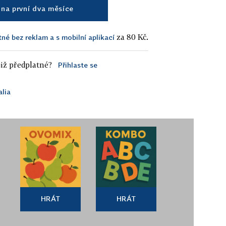
na první dva měsíce
za 80 Kč.
tné bez reklam a s mobilní aplikací
iž předplatné?
Přihlaste se
alia
HRÁT
HRÁT