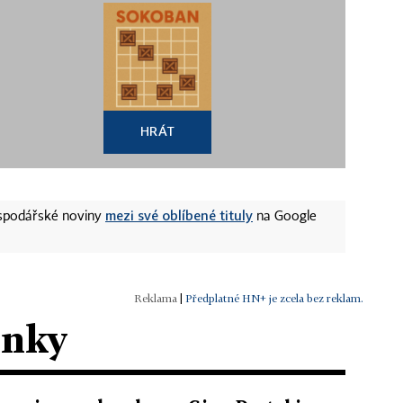
HRÁT
mezi své oblíbené tituly
ospodářské noviny
na Google
|
Předplatné HN+ je zcela bez reklam.
ánky