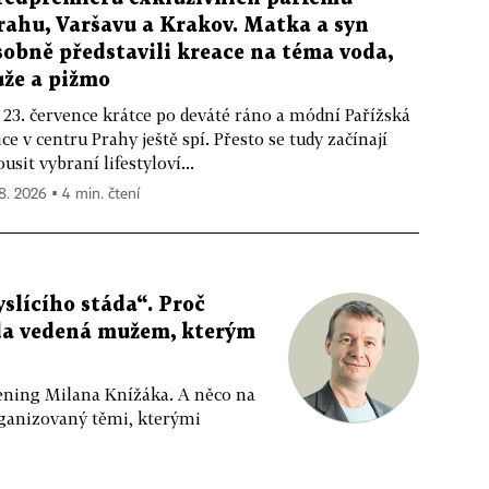
rahu, Varšavu a Krakov. Matka a syn
sobně představili kreace na téma voda,
ůže a pižmo
 23. července krátce po deváté ráno a módní Pařížská
ice v centru Prahy ještě spí. Přesto se tudy začínají
ousit vybraní lifestyloví...
 8. 2026 ▪ 4 min. čtení
slícího stáda“. Proč
da vedená mužem, kterým
ppening Milana Knížáka. A něco na
rganizovaný těmi, kterými