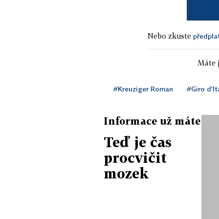
Nebo zkuste
předpla
Máte j
#Kreuziger Roman
#Giro d'It
Informace už máte
Teď je čas
procvičit
mozek