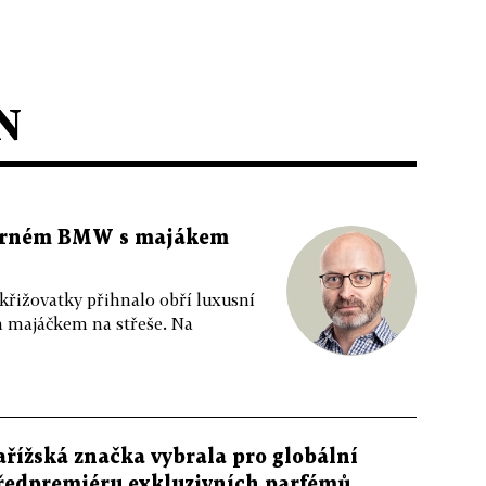
N
 černém BMW s majákem
 křižovatky přihnalo obří luxusní
m majáčkem na střeše. Na
ařížská značka vybrala pro globální
ředpremiéru exkluzivních parfémů