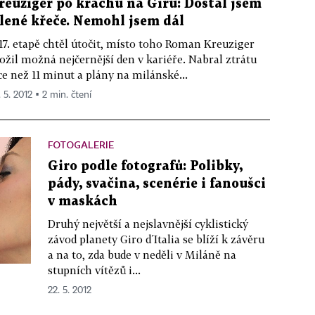
reuziger po krachu na Giru: Dostal jsem
ílené křeče. Nemohl jsem dál
17. etapě chtěl útočit, místo toho Roman Kreuziger
ožil možná nejčernější den v kariéře. Nabral ztrátu
ce než 11 minut a plány na milánské...
 5. 2012 ▪ 2 min. čtení
FOTOGALERIE
Giro podle fotografů: Polibky,
pády, svačina, scenérie i fanoušci
v maskách
Druhý největší a nejslavnější cyklistický
závod planety Giro d´Italia se blíží k závěru
a na to, zda bude v neděli v Miláně na
stupních vítězů i...
22. 5. 2012