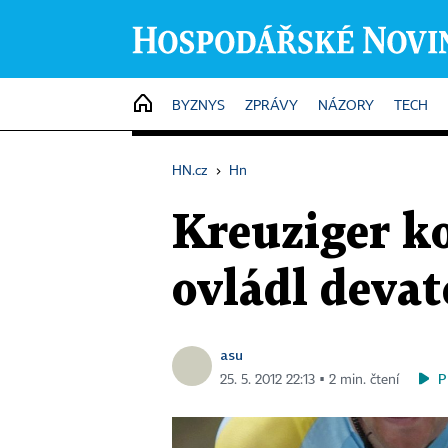
HOME
BYZNYS
ZPRÁVY
NÁZORY
TECH
HN.cz
›
Hn
Kreuziger ko
ovládl deva
asu
P
25. 5. 2012 22:13 ▪ 2 min. čtení