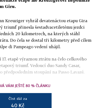
devatenácté etapě ale Kreuzigerovi nepomůže
ém Giru.
an Kreuziger vyhrál devatenáctou etapu Gira
vý triumf přinesla šestadvacetiletému jezdci
sledních 20 kilometrech, na kterých stáhl
átu. Do čela se dostal tři kilometry před cílem
lpe di Pampeago vedení uhájil.
í 17. etapě výraznou ztrátu na čelo celkového
 etapový triumf. Vedoucí duo Sandy Casar,
 po předposledním stoupání na Passo Lavazé.
VÁ VÁM JEŠTĚ 80 % ČLÁNKU
Číst dál za
40 Kč