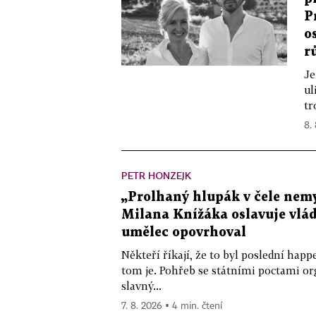
P
o
r
Je
ul
tr
8.
PETR HONZEJK
„Prolhaný hlupák v čele nemy
Milana Knížáka oslavuje vlá
umělec opovrhoval
Někteří říkají, že to byl poslední ha
tom je. Pohřeb se státními poctami o
slavný...
7. 8. 2026 ▪ 4 min. čtení