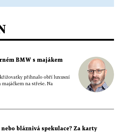
N
 černém BMW s majákem
 křižovatky přihnalo obří luxusní
m majáčkem na střeše. Na
, nebo bláznivá spekulace? Za karty