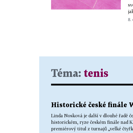
sv
ja
8. 
Téma:
tenis
Historické české finále
Linda Nosková je další v dlouhé řadě 
historickém, ryze českém finále nad Ka
premiérový titul z turnajů „velké čtyřk