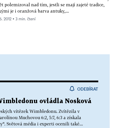
ět polemizoval nad tím, jestli se mají zajeté tradice,
kými je i oranžová barva antuky,...
6. 2012 ▪ 3 min. čtení
ODEBÍRAT
 Wimbledonu ovládla Nosková
českých vítězek Wimbledonu. Zvítězila v
rolínou Muchovou 6:2, 5:7, 6:3 a získala
y“. Světová média i experti ocenili také...