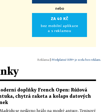
nebo
ZA 40 KČ
bez mobilní aplikace
a s reklamou
|
Předplatné HN+ je zcela bez reklam.
ánky
oderní doplňky French Open: Růžová
ntuka, chytrá raketa a kolaps datových
inek
Madridu se nedávno hrálo na modré antuce. Tenisový