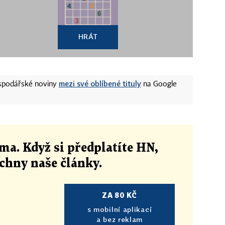
HRÁT
mezi své oblíbené tituly
ospodářské noviny
na Google
ma. Když si předplatíte HN,
echny naše články
.
ZA 80 KČ
s mobilní aplikací
a bez reklam