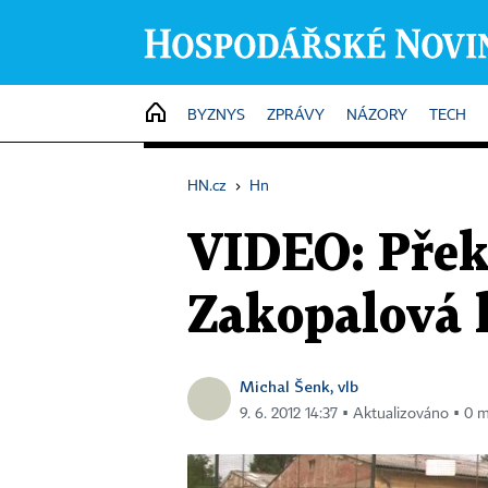
HOME
BYZNYS
ZPRÁVY
NÁZORY
TECH
HN.cz
›
Hn
VIDEO: Přek
Zakopalová h
Michal Šenk, vlb
9. 6. 2012 14:37 ▪ Aktualizováno ▪ 0 m