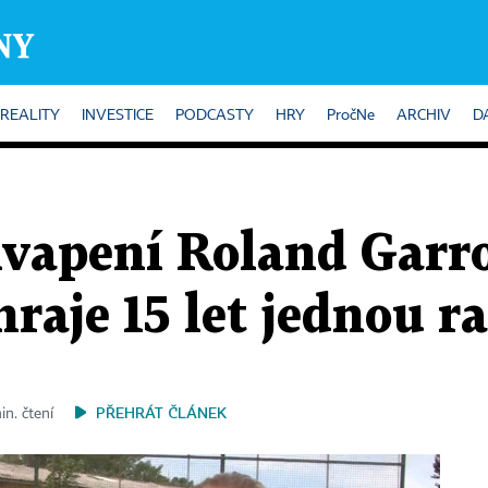
REALITY
INVESTICE
PODCASTY
HRY
PročNe
ARCHIV
D
vapení Roland Garro
raje 15 let jednou r
PŘEHRÁT ČLÁNEK
in. čtení