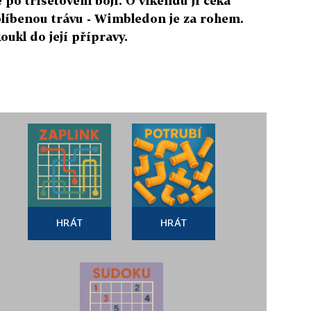
po třísetovém boji. O víkendu jí čeká
blíbenou trávu - Wimbledon je za rohem.
ukl do její přípravy.
HRÁT
HRÁT