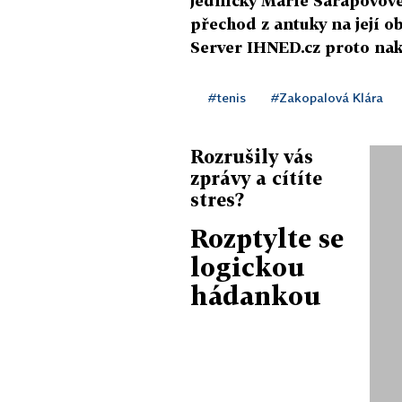
jedničky Marie Šarapovové 
přechod z antuky na její o
Server IHNED.cz proto nako
#tenis
#Zakopalová Klára
Rozrušily vás
zprávy a cítíte
stres?
Rozptylte se
logickou
hádankou