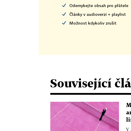
Odemykejte obsah pro přátele
Články v audioverzi + playlist
Možnost kdykoliv zrušit
Související čl
M
a
l
V 