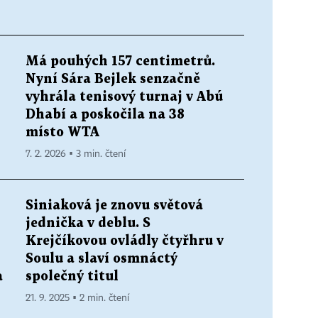
Má pouhých 157 centimetrů.
Nyní Sára Bejlek senzačně
vyhrála tenisový turnaj v Abú
Dhabí a poskočila na 38
místo WTA
7. 2. 2026 ▪ 3 min. čtení
Siniaková je znovu světová
jednička v deblu. S
Krejčíkovou ovládly čtyřhru v
Soulu a slaví osmnáctý
a
společný titul
21. 9. 2025 ▪ 2 min. čtení