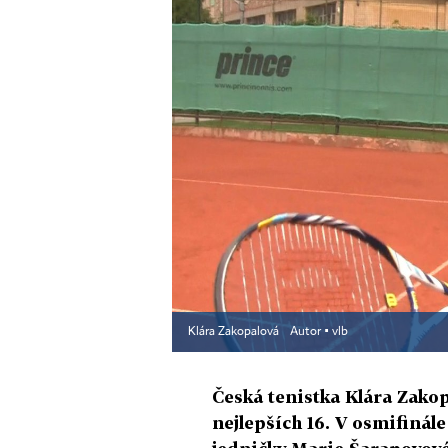
Klára Zakopalová
Autor ▪
vlb
Česká tenistka Klára Zako
nejlepších 16. V osmifinál