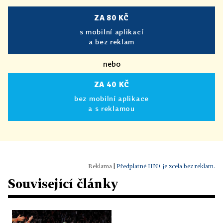
ZA 80 KČ
s mobilní aplikací
a bez reklam
nebo
ZA 40 KČ
bez mobilní aplikace
a s reklamou
|
Předplatné HN+ je zcela bez reklam.
Související články