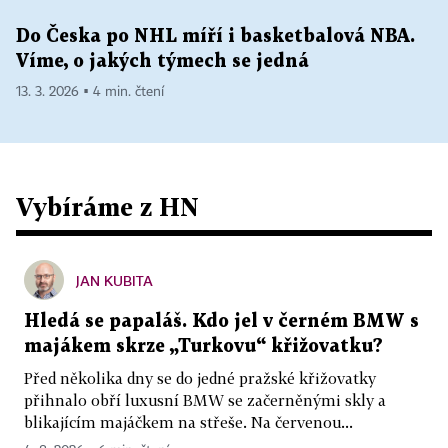
Do Česka po NHL míří i basketbalová NBA.
Víme, o jakých týmech se jedná
13. 3. 2026 ▪ 4 min. čtení
Vybíráme z HN
JAN KUBITA
Hledá se papaláš. Kdo jel v černém BMW s
majákem skrze „Turkovu“ křižovatku?
Před několika dny se do jedné pražské křižovatky
přihnalo obří luxusní BMW se začerněnými skly a
blikajícím majáčkem na střeše. Na červenou...