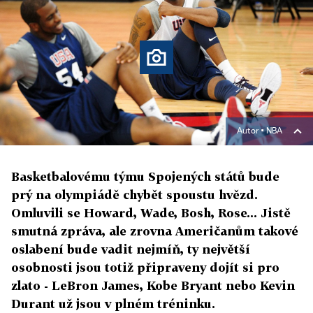
Autor ▪
NBA
Basketbalovému týmu Spojených států bude
prý na olympiádě chybět spoustu hvězd.
Omluvili se Howard, Wade, Bosh, Rose... Jistě
smutná zpráva, ale zrovna Američanům takové
oslabení bude vadit nejmíň, ty největší
osobnosti jsou totiž připraveny dojít si pro
zlato - LeBron James, Kobe Bryant nebo Kevin
Durant už jsou v plném tréninku.