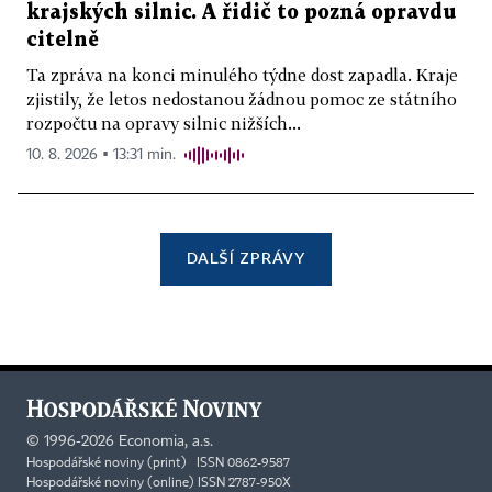
krajských silnic. A řidič to pozná opravdu
citelně
Ta zpráva na konci minulého týdne dost zapadla. Kraje
zjistily, že letos nedostanou žádnou pomoc ze státního
rozpočtu na opravy silnic nižších...
10. 8. 2026 ▪ 13:31 min.
DALŠÍ ZPRÁVY
©
1996-2026
Economia, a.s.
Hospodářské noviny (print) ISSN 0862-9587
Hospodářské noviny (online) ISSN 2787-950X