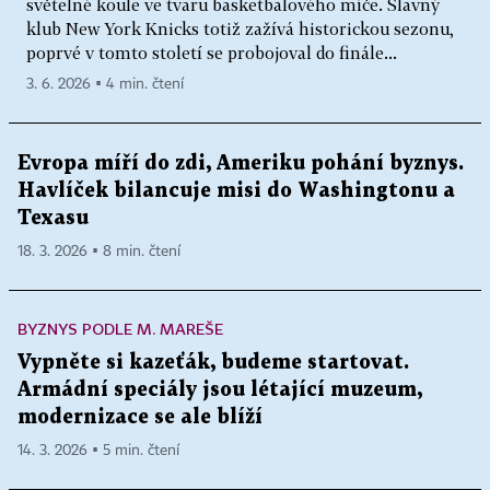
světelné koule ve tvaru basketbalového míče. Slavný
klub New York Knicks totiž zažívá historickou sezonu,
poprvé v tomto století se probojoval do finále...
3. 6. 2026 ▪ 4 min. čtení
Evropa míří do zdi, Ameriku pohání byznys.
Havlíček bilancuje misi do Washingtonu a
Texasu
18. 3. 2026 ▪ 8 min. čtení
BYZNYS PODLE M. MAREŠE
Vypněte si kazeťák, budeme startovat.
Armádní speciály jsou létající muzeum,
modernizace se ale blíží
14. 3. 2026 ▪ 5 min. čtení