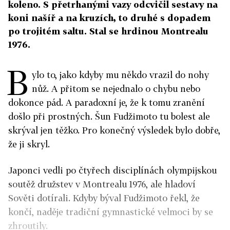
koleno. S přetrhanými vazy odcvičil sestavy na
koni našíř a na kruzích, to druhé s dopadem
po trojitém saltu. Stal se hrdinou Montrealu
1976.
B
ylo to, jako kdyby mu někdo vrazil do nohy
nůž. A přitom se nejednalo o chybu nebo
dokonce pád. A paradoxní je, že k tomu zranění
došlo při prostných. Šun Fudžimoto tu bolest ale
skrýval jen těžko. Pro konečný výsledek bylo dobře,
že ji skryl.
Japonci vedli po čtyřech disciplínách olympijskou
soutěž družstev v Montrealu 1976, ale hladoví
Sověti dotírali. Kdyby býval Fudžimoto řekl, že
končí, naděje tradiční gymnastické velmoci by se
zhroutily.