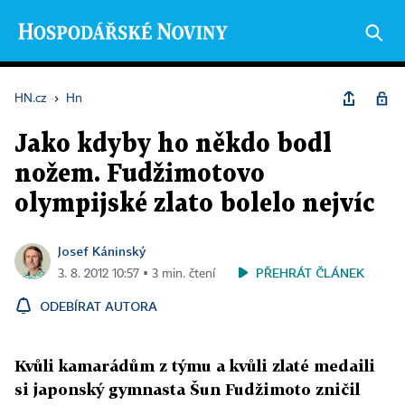
HN.cz
›
Hn
Jako kdyby ho někdo bodl
nožem. Fudžimotovo
olympijské zlato bolelo nejvíc
Josef Káninský
PŘEHRÁT ČLÁNEK
3. 8. 2012 10:57 ▪ 3 min. čtení
ODEBÍRAT AUTORA
Kvůli kamarádům z týmu a kvůli zlaté medaili
si japonský gymnasta Šun Fudžimoto zničil