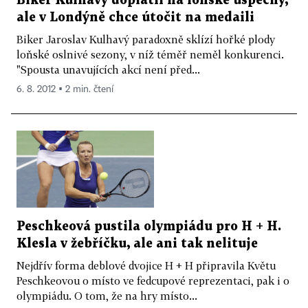
Biker Kulhavý doplatil na loňské úspěchy,
ale v Londýně chce útočit na medaili
Biker Jaroslav Kulhavý paradoxně sklízí hořké plody
loňské oslnivé sezony, v níž téměř neměl konkurenci.
"Spousta unavujících akcí není před...
6. 8. 2012 ▪ 2 min. čtení
Peschkeová pustila olympiádu pro H + H.
Klesla v žebříčku, ale ani tak nelituje
Nejdřív forma deblové dvojice H + H připravila Květu
Peschkeovou o místo ve fedcupové reprezentaci, pak i o
olympiádu. O tom, že na hry místo...