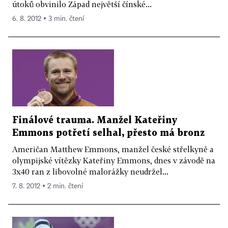
útoků obvinilo Západ největší čínské...
6. 8. 2012 ▪ 3 min. čtení
Finálové trauma. Manžel Kateřiny
Emmons potřetí selhal, přesto má bronz
Američan Matthew Emmons, manžel české střelkyně a
olympijské vítězky Kateřiny Emmons, dnes v závodě na
3x40 ran z libovolné malorážky neudržel...
7. 8. 2012 ▪ 2 min. čtení