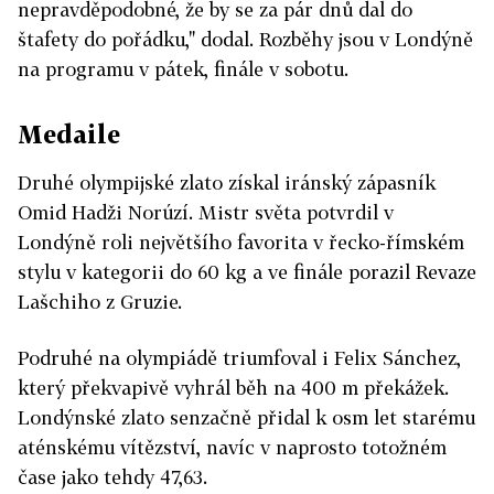
nepravděpodobné, že by se za pár dnů dal do
štafety do pořádku," dodal. Rozběhy jsou v Londýně
na programu v pátek, finále v sobotu.
Medaile
Druhé olympijské zlato získal iránský zápasník
Omid Hadži Norúzí. Mistr světa potvrdil v
Londýně roli největšího favorita v řecko-římském
stylu v kategorii do 60 kg a ve finále porazil Revaze
Lašchiho z Gruzie.
Podruhé na olympiádě triumfoval i Felix Sánchez,
který překvapivě vyhrál běh na 400 m překážek.
Londýnské zlato senzačně přidal k osm let starému
aténskému vítězství, navíc v naprosto totožném
čase jako tehdy 47,63.