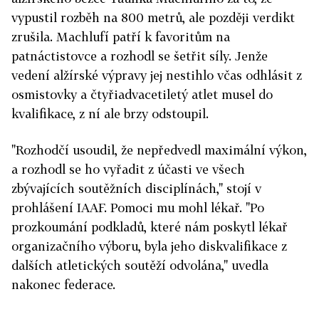
vypustil rozběh na 800 metrů, ale později verdikt
zrušila. Machlufí patří k favoritům na
patnáctistovce a rozhodl se šetřit síly. Jenže
vedení alžírské výpravy jej nestihlo včas odhlásit z
osmistovky a čtyřiadvacetiletý atlet musel do
kvalifikace, z ní ale brzy odstoupil.
"Rozhodčí usoudil, že nepředvedl maximální výkon,
a rozhodl se ho vyřadit z účasti ve všech
zbývajících soutěžních disciplínách," stojí v
prohlášení IAAF. Pomoci mu mohl lékař. "Po
prozkoumání podkladů, které nám poskytl lékař
organizačního výboru, byla jeho diskvalifikace z
dalších atletických soutěží odvolána," uvedla
nakonec federace.