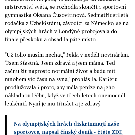
mistrovství světa, se rozhodla skončit i sportovní
gymnastka Oksana Čusovitinová. Sedmatřicetiletá
rodačka z Uzbekistánu, závodící za Německo, se na
olympijských hrách v Londýně probojovala do
finále přeskoku a obsadila páté místo.
"Už toho musím nechat," řekla v neděli novinářům.
"Jsem šťastná. Jsem zdravá a jsem máma. Teď
začnu žít naprosto normální život a budu mít
mnohem víc času na syna," prohlásila. Kariéru
prodlužovala i proto, aby měla peníze na jeho
nákladnou léčbu, když ve třech letech onemocněl
leukémií. Nyní je mu třináct a je zdravý.
Na olympijských hrách diskriminují naše
sportovce, napsal čínský deník
- čtěte ZDE