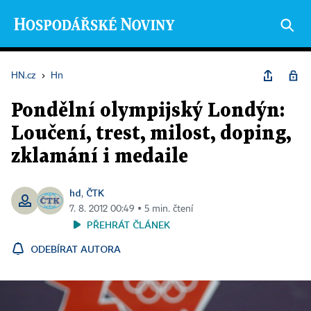
HN.cz
›
Hn
Pondělní olympijský Londýn:
Loučení, trest, milost, doping,
zklamání i medaile
hd
ČTK
,
7. 8. 2012 00:49 ▪ 5 min. čtení
PŘEHRÁT ČLÁNEK
ODEBÍRAT AUTORA