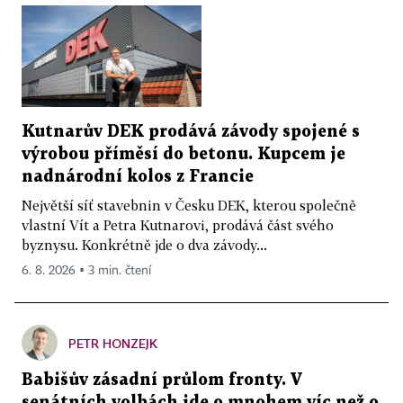
Kutnarův DEK prodává závody spojené s
výrobou příměsí do betonu. Kupcem je
nadnárodní kolos z Francie
Největší síť stavebnin v Česku DEK, kterou společně
vlastní Vít a Petra Kutnarovi, prodává část svého
byznysu. Konkrétně jde o dva závody...
6. 8. 2026 ▪ 3 min. čtení
PETR HONZEJK
Babišův zásadní průlom fronty. V
senátních volbách jde o mnohem víc než o