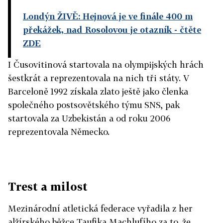
Londýn ŽIVĚ: Hejnová je ve finále 400 m
překážek, nad Rosolovou je otazník
- čtěte
ZDE
I Čusovitinová startovala na olympijských hrách
šestkrát a reprezentovala na nich tři státy. V
Barceloně 1992 získala zlato ještě jako členka
společného postsovětského týmu SNS, pak
startovala za Uzbekistán a od roku 2006
reprezentovala Německo.
Trest a milost
Mezinárodní atletická federace vyřadila z her
alžírského běžce Taufika Machlufího za to, že