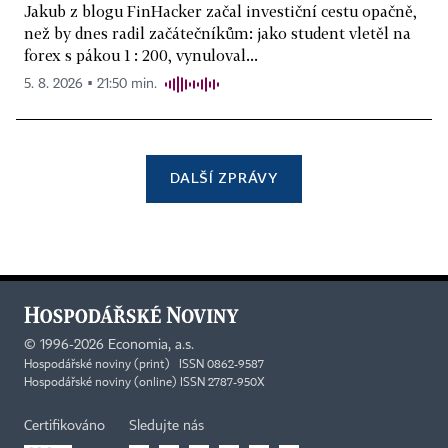
Jakub z blogu FinHacker začal investiční cestu opačně,
než by dnes radil začátečníkům: jako student vletěl na
forex s pákou 1 : 200, vynuloval...
5. 8. 2026 ▪ 21:50 min.
DALŠÍ ZPRÁVY
©
1996-2026
Economia, a.s.
Hospodářské noviny (print) ISSN 0862-9587
Hospodářské noviny (online) ISSN 2787-950X
Certifikováno
Sledujte nás