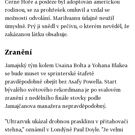
Černé Hoře a posléze byl adoptován americkou
rodinou, se za prohřešek omluvil a vzdal se
možnosti odvolání. Marihuanu údajně neužil
úmyslně. Prý ji snědl v pečivu, o kterém nevěděl, že
zakázanou látku obsahuje.
Zranění
Jamajský tým kolem Usaina Bolta a Yohana Blakea
se bude muset ve sprinterské štafetě
pravděpodobně obejít bez Asafy Powella. Start
bývalého světového rekordmana je po svalovém
zranění z nedělního finále stovky podle
Jamajčanova manažera nepravděpodobný.
"Ultrazvuk ukázal drobnou prasklinu v přitahovači
stehna," oznámil v Londýně Paul Doyle. "Je velmi