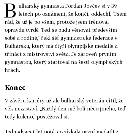
B
ulharský gymnasta Jordan Jovčev si v 39
letech po oznámení, že končí, oddechl. "Jsem
rád, že už je po všem, protože jsem trénoval
opravdu tvrdě. Teď se budu věnovat především
sobě a rodině," řekl šéf gymnastické federace v
Bulharsku, který má čtyři olympijské medaile a
třináct z mistrovství světa. Je zároveň prvním
gymnastou, který startoval na šesti olympijských
hrách.
Konec
V závěru kariéry už ale bulharský veterán cítil, že
věk nezastaví. „Každý den mě bolí něco jiného, teď
tedy koleno," postěžoval si.
Jednadvacet let poté, co získala první medaili z