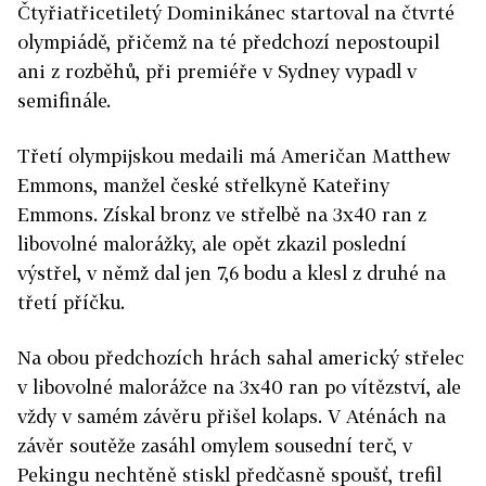
Čtyřiatřicetiletý Dominikánec startoval na čtvrté
olympiádě, přičemž na té předchozí nepostoupil
ani z rozběhů, při premiéře v Sydney vypadl v
semifinále.
Třetí olympijskou medaili má Američan Matthew
Emmons, manžel české střelkyně Kateřiny
Emmons. Získal bronz ve střelbě na 3x40 ran z
libovolné malorážky, ale opět zkazil poslední
výstřel, v němž dal jen 7,6 bodu a klesl z druhé na
třetí příčku.
Na obou předchozích hrách sahal americký střelec
v libovolné malorážce na 3x40 ran po vítězství, ale
vždy v samém závěru přišel kolaps. V Aténách na
závěr soutěže zasáhl omylem sousední terč, v
Pekingu nechtěně stiskl předčasně spoušť, trefil