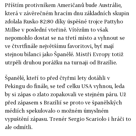
Příštím protivníkem Američanů bude Austrálie,
která v závěrečném hracím dnu základních skupin
zdolala Rusko 82:80 díky úspěšné trojce Pattyho
Millse v poslední vteřině. Vítězům to však
nepomohlo dostat se na třetí místo a vyhnout se
ve čtvrtfinále největšímu favoritovi, byť mají
stejnou bilanci jako Španělé. Mistři Evropy totiž
utrpěli druhou porážku na turnaji od Brazílie.
Španělé, kteří to před čtyřmi lety dotáhli v
Pekingu do finále, se teď celku USA vyhnou, leda
by si zápas o zlato zopakovali ve stejném páru. Už
před zápasem s Brazílií se proto ve španělských
médiích spekulovalo o možném úmyslném
vypuštění zápasu. Trenér Sergio Scariolo i hráči to
ale odmítli.