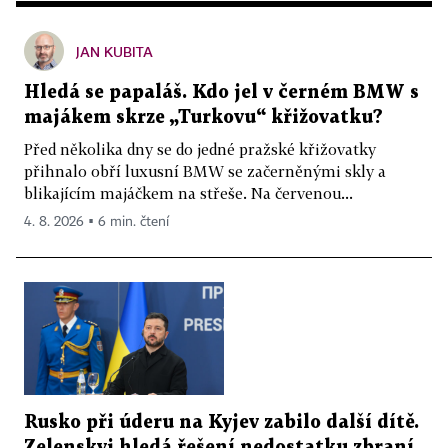
JAN KUBITA
Hledá se papaláš. Kdo jel v černém BMW s
majákem skrze „Turkovu“ křižovatku?
Před několika dny se do jedné pražské křižovatky
přihnalo obří luxusní BMW se začerněnými skly a
blikajícím majáčkem na střeše. Na červenou...
4. 8. 2026 ▪ 6 min. čtení
Rusko při úderu na Kyjev zabilo další dítě.
Zelenskyj hledá řešení nedostatku zbraní