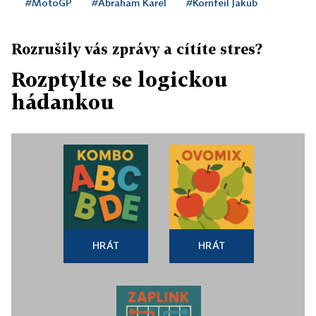
#MotoGP
#Abraham Karel
#Kornfeil Jakub
Rozrušily vás zprávy a cítíte stres?
Rozptylte se logickou
hádankou
HRÁT
HRÁT