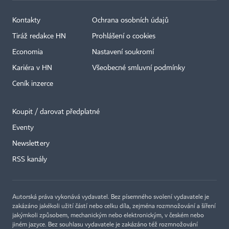
Kontakty
Ochrana osobních údajů
Tiráž redakce HN
Prohlášení o cookies
Economia
Nastavení soukromí
Kariéra v HN
Všeobecné smluvní podmínky
Ceník inzerce
Koupit / darovat předplatné
Eventy
×
Newslettery
RSS kanály
Autorská práva vykonává vydavatel. Bez písemného svolení vydavatele je
zakázáno jakékoli užití částí nebo celku díla, zejména rozmnožování a šíření
jakýmkoli způsobem, mechanickým nebo elektronickým, v českém nebo
jiném jazyce. Bez souhlasu vydavatele je zakázáno též rozmnožování