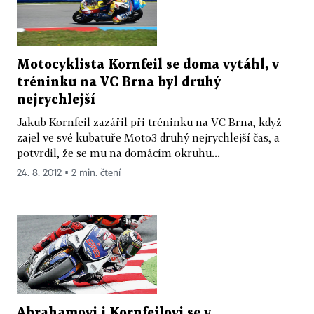
Motocyklista Kornfeil se doma vytáhl, v
tréninku na VC Brna byl druhý
nejrychlejší
Jakub Kornfeil zazářil při tréninku na VC Brna, když
zajel ve své kubatuře Moto3 druhý nejrychlejší čas, a
potvrdil, že se mu na domácím okruhu...
24. 8. 2012 ▪ 2 min. čtení
Abrahamovi i Kornfeilovi se v