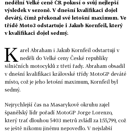
nedělní Velké ceně ČR pokusí o svůj nejlepší
výsledek v sezoně. V dnešní kvalifikaci dojel
devátý, čímž překonal své letošní maximum. Ve
třídě Moto3 odstartuje i Jakub Kornfeil, který
v kvalifikaci dojel sedmý.
K
arel Abraham i Jakub Kornfeil odstartují v
neděli do Velké ceny České republiky
silničních motocyklů z třetí řady. Abraham obsadil
v dnešní kvalifikaci královské třídy MotoGP deváté
místo, což je jeho letošní maximum, Kornfeil byl
sedmý.
Nejrychlejší čas na Masarykově okruhu zajel
španělský lídr pořadí MotoGP Jorge Lorenzo,
který trať dlouhou 5403 metrů zvládl za 1:55,799, což
se ještě nikomu jinému nepovedlo. V nejslabší