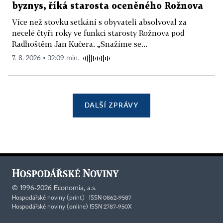
byznys, říká starosta oceněného Rožnova
Více než stovku setkání s obyvateli absolvoval za
necelé čtyři roky ve funkci starosty Rožnova pod
Radhoštěm Jan Kučera. „Snažíme se...
7. 8. 2026 ▪ 32:09 min.
DALŠÍ ZPRÁVY
©
1996-2026
Economia, a.s.
Hospodářské noviny (print) ISSN 0862-9587
Hospodářské noviny (online) ISSN 2787-950X