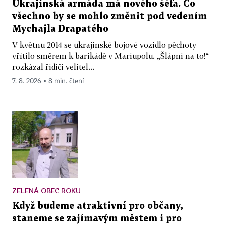
Ukrajinská armáda má nového šéfa. Co
všechno by se mohlo změnit pod vedením
Mychajla Drapatého
V květnu 2014 se ukrajinské bojové vozidlo pěchoty
vřítilo směrem k barikádě v Mariupolu. „Šlápni na to!“
rozkázal řidiči velitel...
7. 8. 2026 ▪ 8 min. čtení
ZELENÁ OBEC ROKU
Když budeme atraktivní pro občany,
staneme se zajímavým městem i pro