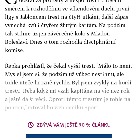
dostal za protesty a nesportovní chování
směrem k rozhodčímu ve víkendovém duelu první
ligy s Jabloncem trest na čtyři utkání, další zápas
vynechá kvůli čtyřem žlutým kartám. Na podzim
tak stihne už jen závěrečné kolo s Mladou
Boleslaví. Dnes o tom rozhodla disciplinární
komise.
Řepka prohlásil, že čekal vyšší trest. "Málo to není.
Myslel jsem si, že podzim už vůbec nestihnu, ale
tohle uteče hrozně rychle. Byl jsem zvyklý na horší
tresty, třeba když mi vzali kapitána na víc než rok
a ještě další věci. Oproti těmto trestům je tohle na
pohodu," citoval ho web deníku Sport.
ZBÝVÁ VÁM JEŠTĚ 70 % ČLÁNKU