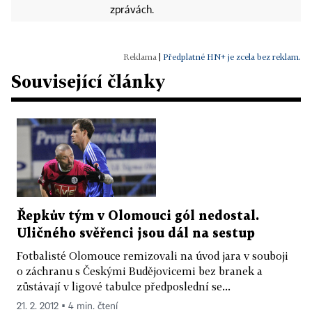
zprávách.
|
Předplatné HN+ je zcela bez reklam.
Související články
Řepkův tým v Olomouci gól nedostal.
Uličného svěřenci jsou dál na sestup
Fotbalisté Olomouce remizovali na úvod jara v souboji
o záchranu s Českými Budějovicemi bez branek a
zůstávají v ligové tabulce předposlední se...
21. 2. 2012 ▪ 4 min. čtení