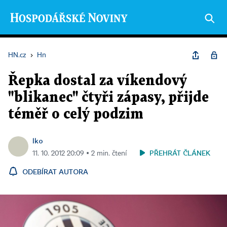
HN.cz
›
Hn
Řepka dostal za víkendový
"blikanec" čtyři zápasy, přijde
téměř o celý podzim
lko
PŘEHRÁT ČLÁNEK
11. 10. 2012 20:09 ▪ 2 min. čtení
ODEBÍRAT AUTORA