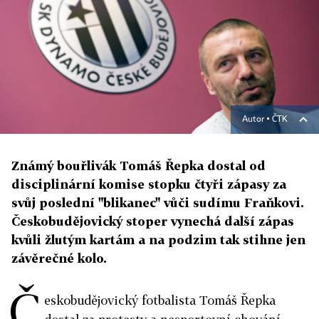
Autor ▪
ČTK
Známý bouřlivák Tomáš Řepka dostal od
disciplinární komise stopku čtyři zápasy za
svůj poslední "blikanec" vůči sudímu Fraňkovi.
Českobudějovický stoper vynechá další zápas
kvůli žlutým kartám a na podzim tak stihne jen
závěrečné kolo.
Č
eskobudějovický fotbalista Tomáš Řepka