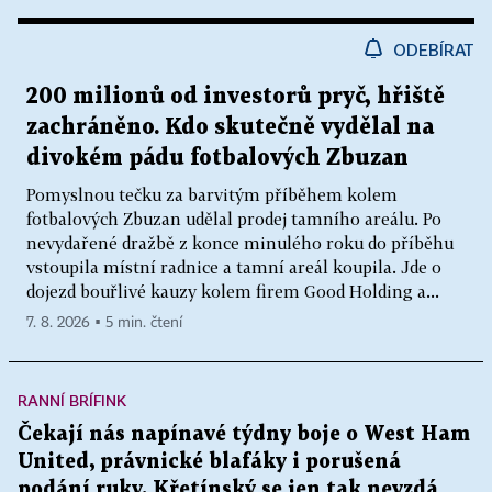
ODEBÍRAT
200 milionů od investorů pryč, hřiště
zachráněno. Kdo skutečně vydělal na
divokém pádu fotbalových Zbuzan
Pomyslnou tečku za barvitým příběhem kolem
fotbalových Zbuzan udělal prodej tamního areálu. Po
nevydařené dražbě z konce minulého roku do příběhu
vstoupila místní radnice a tamní areál koupila. Jde o
dojezd bouřlivé kauzy kolem firem Good Holding a...
7. 8. 2026 ▪ 5 min. čtení
RANNÍ BRÍFINK
Čekají nás napínavé týdny boje o West Ham
United, právnické blafáky i porušená
podání ruky. Křetínský se jen tak nevzdá