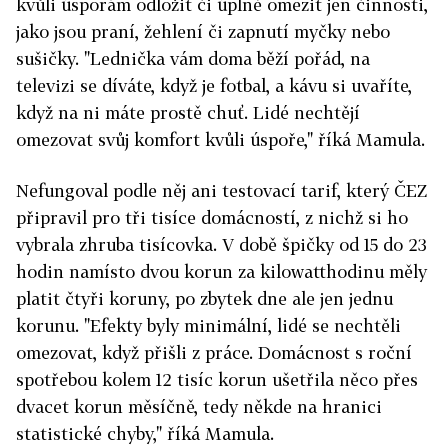
kvůli úsporám odložit či úplně omezit jen činnosti,
jako jsou praní, žehlení či zapnutí myčky nebo
sušičky. "Lednička vám doma běží pořád, na
televizi se díváte, když je fotbal, a kávu si uvaříte,
když na ni máte prostě chuť. Lidé nechtějí
omezovat svůj komfort kvůli úspoře," říká Mamula.
Nefungoval podle něj ani testovací tarif, který ČEZ
připravil pro tři tisíce domácností, z nichž si ho
vybrala zhruba tisícovka. V době špičky od 15 do 23
hodin namísto dvou korun za kilowatthodinu měly
platit čtyři koruny, po zbytek dne ale jen jednu
korunu. "Efekty byly minimální, lidé se nechtěli
omezovat, když přišli z práce. Domácnost s roční
spotřebou kolem 12 tisíc korun ušetřila něco přes
dvacet korun měsíčně, tedy někde na hranici
statistické chyby," říká Mamula.