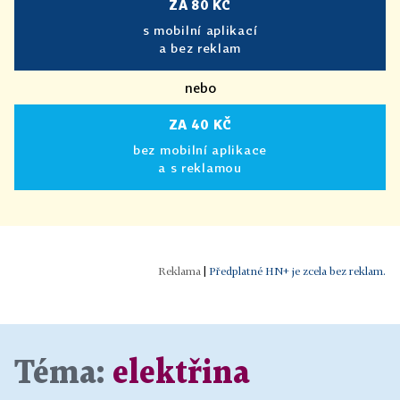
ZA 80 KČ
s mobilní aplikací
a bez reklam
nebo
ZA 40 KČ
bez mobilní aplikace
a s reklamou
|
Předplatné HN+ je zcela bez reklam.
Téma:
elektřina