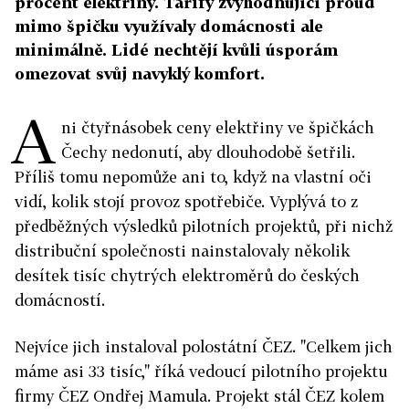
procent elektřiny. Tarify zvýhodňující proud
mimo špičku využívaly domácnosti ale
minimálně. Lidé nechtějí kvůli úsporám
omezovat svůj navyklý komfort.
A
ni čtyřnásobek ceny elektřiny ve špičkách
Čechy nedonutí, aby dlouhodobě šetřili.
Příliš tomu nepomůže ani to, když na vlastní oči
vidí, kolik stojí provoz spotřebiče. Vyplývá to z
předběžných výsledků pilotních projektů, při nichž
distribuční společnosti nainstalovaly několik
desítek tisíc chytrých elektroměrů do českých
domácností.
Nejvíce jich instaloval polostátní ČEZ. "Celkem jich
máme asi 33 tisíc," říká vedoucí pilotního projektu
firmy ČEZ Ondřej Mamula. Projekt stál ČEZ kolem