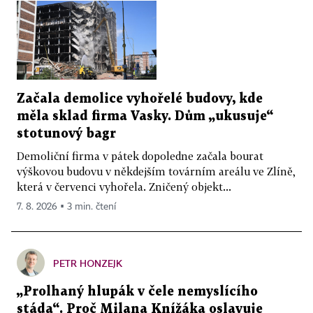
Začala demolice vyhořelé budovy, kde
měla sklad firma Vasky. Dům „ukusuje“
stotunový bagr
Demoliční firma v pátek dopoledne začala bourat
výškovou budovu v někdejším továrním areálu ve Zlíně,
která v červenci vyhořela. Zničený objekt...
7. 8. 2026 ▪ 3 min. čtení
PETR HONZEJK
„Prolhaný hlupák v čele nemyslícího
stáda“. Proč Milana Knížáka oslavuje