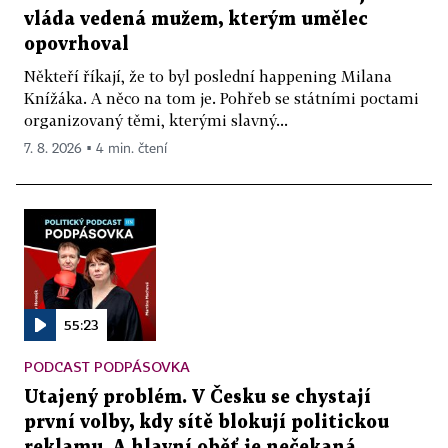
vláda vedená mužem, kterým umělec
opovrhoval
Někteří říkají, že to byl poslední happening Milana
Knížáka. A něco na tom je. Pohřeb se státními poctami
organizovaný těmi, kterými slavný...
7. 8. 2026 ▪ 4 min. čtení
55:23
PODCAST PODPÁSOVKA
Utajený problém. V Česku se chystají
první volby, kdy sítě blokují politickou
reklamu. A hlavní oběť je nečekaná