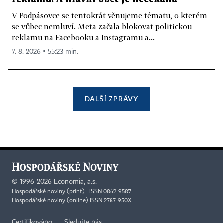
V Podpásovce se tentokrát věnujeme tématu, o kterém
se vůbec nemluví. Meta začala blokovat politickou
reklamu na Facebooku a Instagramu a...
7. 8. 2026 ▪ 55:23 min.
DALŠÍ ZPRÁVY
©
1996-2026
Economia, a.s.
Hospodářské noviny (print) ISSN 0862-9587
Hospodářské noviny (online) ISSN 2787-950X
Certifikováno
Sledujte nás