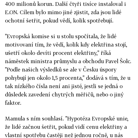
400 milionů korun. Další čtyři tisíce instaloval i
E.ON. Cílem bylo mimo jiné zjistit, zda jsou lidé
ochotní šetřit, pokud vědí, kolik spotřebují.
"Evropská komise si u stolu spočítala, že lidé
motivovaní tím, že vědí, kolik kdy elektřina stojí,
ušetří okolo devíti procent elektřiny," říká
náměstek ministra průmyslu a obchodu Pavel Šolc.
"Podle našich výsledků se ale v Česku úspory
pohybují jen okolo 1,5 procenta," dodává s tím, že u
tak nízkého čísla není ani jisté, jestli se jedná o
důsledek zavedení chytrých měřičů, nebo o jiný
faktor.
Mamula s ním souhlasí. "Hypotéza Evropské unie,
že lidé začnou šetřit, pokud vidí cenu elektřiny a
vlastní spotřebu častěji než jednou ročně, u nás