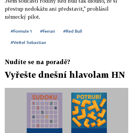
Jsem součástí rodiny Red Bull tak dlouho, že si
přestup nedokážu ani představit," prohlásil
německý pilot.
#Formule 1
#Ferrari
#Red Bull
#Vettel Sebastian
Nudíte se na poradě?
Vyřešte dnešní hlavolam HN