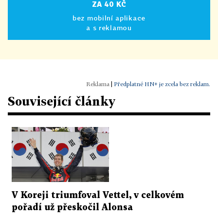
ZA 40 KČ
bez mobilní aplikace
a s reklamou
|
Předplatné HN+ je zcela bez reklam.
Související články
V Koreji triumfoval Vettel, v celkovém
pořadí už přeskočil Alonsa