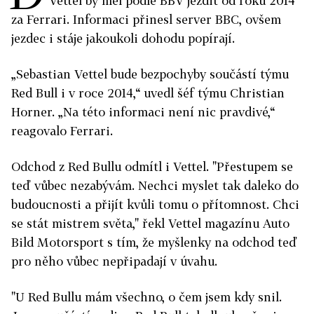
Vettel by měl podle BBV jezdit od roku 2014
za Ferrari. Informaci přinesl server BBC, ovšem
jezdec i stáje jakoukoli dohodu popírají.
„Sebastian Vettel bude bezpochyby součástí týmu
Red Bull i v roce 2014,“ uvedl šéf týmu Christian
Horner. „Na této informaci není nic pravdivé,“
reagovalo Ferrari.
Odchod z Red Bullu odmítl i Vettel. "Přestupem se
teď vůbec nezabývám. Nechci myslet tak daleko do
budoucnosti a přijít kvůli tomu o přítomnost. Chci
se stát mistrem světa," řekl Vettel magazínu Auto
Bild Motorsport s tím, že myšlenky na odchod teď
pro něho vůbec nepřipadají v úvahu.
"U Red Bullu mám všechno, o čem jsem kdy snil.