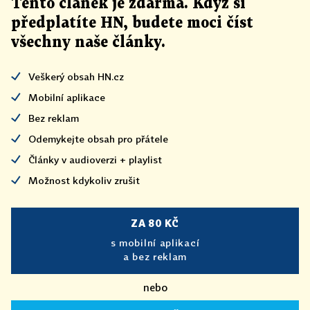
Tento článek
je
zdarma. Když si
předplatíte HN, budete moci číst
všechny naše články
.
Veškerý obsah HN.cz
Mobilní aplikace
Bez reklam
Odemykejte obsah pro přátele
Články v audioverzi + playlist
Možnost kdykoliv zrušit
ZA 80 KČ
s mobilní aplikací
a bez reklam
nebo