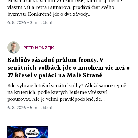
Největší síť stavebnin v Česku DEK, kterou společně
vlastní Vít a Petra Kutnarovi, prodává část svého
byznysu. Konkrétně jde o dva závody...
6. 8. 2026 ▪ 3 min. čtení
PETR HONZEJK
Babišův zásadní průlom fronty. V
senátních volbách jde o mnohem víc než o
27 křesel v paláci na Malé Straně
Kdo vyhraje letošní senátní volby? Záleží samozřejmě
na kritériích, podle kterých budeme vítězství
posuzovat. Ale je velmi pravděpodobné, že...
6. 8. 2026 ▪ 5 min. čtení