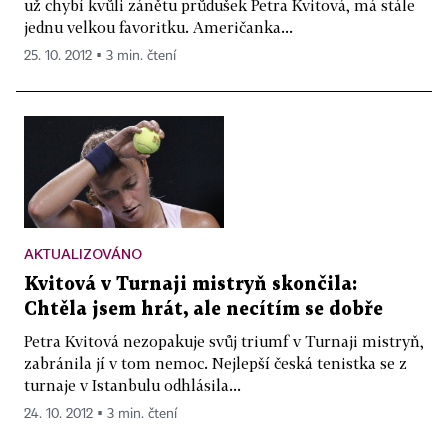
už chybí kvůli zánětu průdušek Petra Kvitová, má stále
jednu velkou favoritku. Američanka...
25. 10. 2012 ▪ 3 min. čtení
AKTUALIZOVÁNO
Kvitová v Turnaji mistryň skončila:
Chtěla jsem hrát, ale necítím se dobře
Petra Kvitová nezopakuje svůj triumf v Turnaji mistryň,
zabránila jí v tom nemoc. Nejlepší česká tenistka se z
turnaje v Istanbulu odhlásila...
24. 10. 2012 ▪ 3 min. čtení