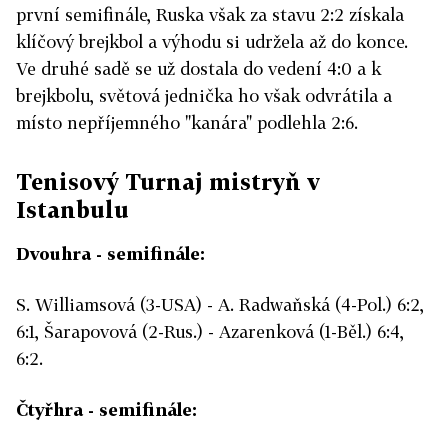
první semifinále, Ruska však za stavu 2:2 získala
klíčový brejkbol a výhodu si udržela až do konce.
Ve druhé sadě se už dostala do vedení 4:0 a k
brejkbolu, světová jednička ho však odvrátila a
místo nepříjemného "kanára" podlehla 2:6.
Tenisový Turnaj mistryň v
Istanbulu
Dvouhra - semifinále:
S. Williamsová (3-USA) - A. Radwaňská (4-Pol.) 6:2,
6:1, Šarapovová (2-Rus.) - Azarenková (1-Běl.) 6:4,
6:2.
Čtyřhra - semifinále: