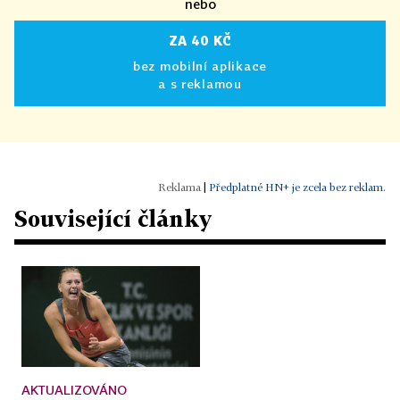
nebo
ZA 40 KČ
bez mobilní aplikace
a s reklamou
|
Předplatné HN+ je zcela bez reklam.
Související články
AKTUALIZOVÁNO