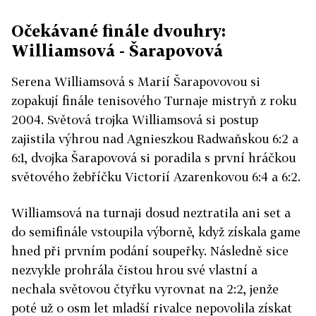
Očekávané finále dvouhry:
Williamsová - Šarapovová
Serena Williamsová s Marií Šarapovovou si
zopakují finále tenisového Turnaje mistryň z roku
2004. Světová trojka Williamsová si postup
zajistila výhrou nad Agnieszkou Radwaňskou 6:2 a
6:1, dvojka Šarapovová si poradila s první hráčkou
světového žebříčku Victorií Azarenkovou 6:4 a 6:2.
Williamsová na turnaji dosud neztratila ani set a
do semifinále vstoupila výborně, když získala game
hned při prvním podání soupeřky. Následně sice
nezvykle prohrála čistou hrou své vlastní a
nechala světovou čtyřku vyrovnat na 2:2, jenže
poté už o osm let mladší rivalce nepovolila získat