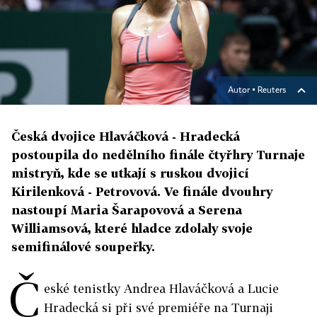
Autor ▪
Reuters
Česká dvojice Hlaváčková - Hradecká
postoupila do nedělního finále čtyřhry Turnaje
mistryň, kde se utkají s ruskou dvojicí
Kirilenková - Petrovová. Ve finále dvouhry
nastoupí Maria Šarapovová a Serena
Williamsová, které hladce zdolaly svoje
semifinálové soupeřky.
Č
eské tenistky Andrea Hlaváčková a Lucie
Hradecká si při své premiéře na Turnaji