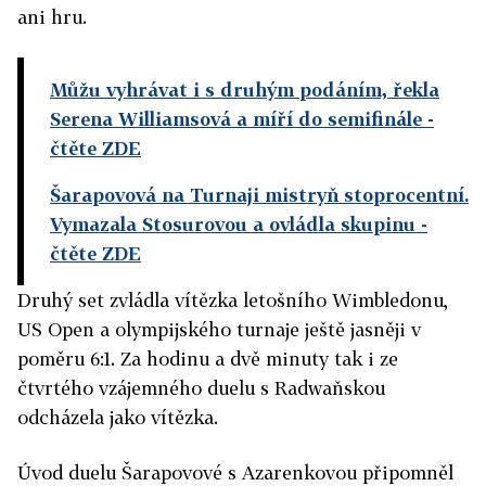
ani hru.
Můžu vyhrávat i s druhým podáním, řekla
Serena Williamsová a míří do semifinále
-
čtěte ZDE
Šarapovová na Turnaji mistryň stoprocentní.
Vymazala Stosurovou a ovládla skupinu
-
čtěte ZDE
Druhý set zvládla vítězka letošního Wimbledonu,
US Open a olympijského turnaje ještě jasněji v
poměru 6:1. Za hodinu a dvě minuty tak i ze
čtvrtého vzájemného duelu s Radwaňskou
odcházela jako vítězka.
Úvod duelu Šarapovové s Azarenkovou připomněl