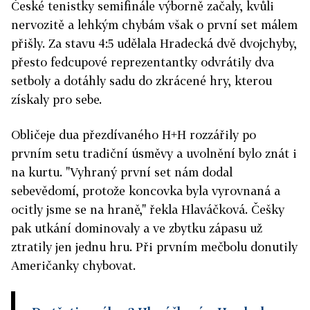
České tenistky semifinále výborně začaly, kvůli
nervozitě a lehkým chybám však o první set málem
přišly. Za stavu 4:5 udělala Hradecká dvě dvojchyby,
přesto fedcupové reprezentantky odvrátily dva
setboly a dotáhly sadu do zkrácené hry, kterou
získaly pro sebe.
Obličeje dua přezdívaného H+H rozzářily po
prvním setu tradiční úsměvy a uvolnění bylo znát i
na kurtu. "Vyhraný první set nám dodal
sebevědomí, protože koncovka byla vyrovnaná a
ocitly jsme se na hraně," řekla Hlaváčková. Češky
pak utkání dominovaly a ve zbytku zápasu už
ztratily jen jednu hru. Při prvním mečbolu donutily
Američanky chybovat.