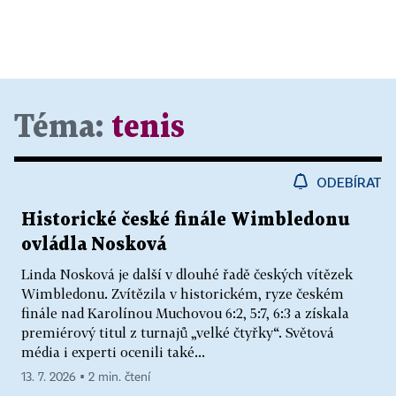
Téma:
tenis
ODEBÍRAT
Historické české finále Wimbledonu
ovládla Nosková
Linda Nosková je další v dlouhé řadě českých vítězek
Wimbledonu. Zvítězila v historickém, ryze českém
finále nad Karolínou Muchovou 6:2, 5:7, 6:3 a získala
premiérový titul z turnajů „velké čtyřky“. Světová
média i experti ocenili také...
13. 7. 2026 ▪ 2 min. čtení