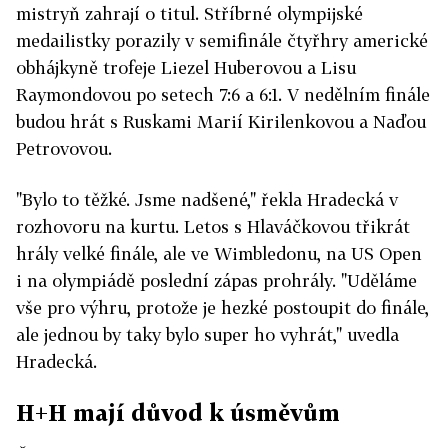
mistryň zahrají o titul. Stříbrné olympijské
medailistky porazily v semifinále čtyřhry americké
obhájkyně trofeje Liezel Huberovou a Lisu
Raymondovou po setech 7:6 a 6:1. V nedělním finále
budou hrát s Ruskami Marií Kirilenkovou a Naďou
Petrovovou.
"Bylo to těžké. Jsme nadšené," řekla Hradecká v
rozhovoru na kurtu. Letos s Hlaváčkovou třikrát
hrály velké finále, ale ve Wimbledonu, na US Open
i na olympiádě poslední zápas prohrály. "Uděláme
vše pro výhru, protože je hezké postoupit do finále,
ale jednou by taky bylo super ho vyhrát," uvedla
Hradecká.
H+H mají důvod k úsměvům