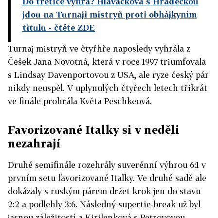
Do třetice výhra? Hlaváčková s Hradeckou
jdou na Turnaji mistryň proti obhájkyním
titulu
- čtěte ZDE
Turnaj mistryň ve čtyřhře naposledy vyhrála z
Češek Jana Novotná, která v roce 1997 triumfovala
s Lindsay Davenportovou z USA, ale ryze český pár
nikdy neuspěl. V uplynulých čtyřech letech třikrát
ve finále prohrála Květa Peschkeová.
Favorizované Italky si v neděli
nezahrají
Druhé semifinále rozehrály suverénní výhrou 6:1 v
prvním setu favorizované Italky. Ve druhé sadě ale
dokázaly s ruským párem držet krok jen do stavu
2:2 a podlehly 3:6. Následný supertie-break už byl
jasnou záležitostí a Kirilenková s Petrovovou