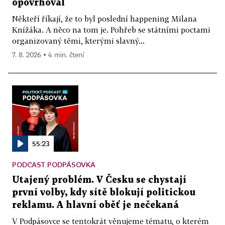
opovrhoval
Někteří říkají, že to byl poslední happening Milana
Knížáka. A něco na tom je. Pohřeb se státními poctami
organizovaný těmi, kterými slavný...
7. 8. 2026 ▪ 4 min. čtení
55:23
PODCAST PODPÁSOVKA
Utajený problém. V Česku se chystají
první volby, kdy sítě blokují politickou
reklamu. A hlavní oběť je nečekaná
V Podpásovce se tentokrát věnujeme tématu, o kterém