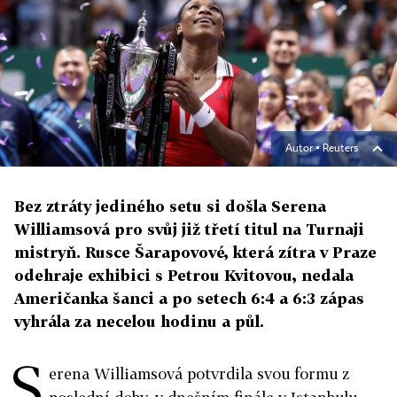
Autor ▪
Reuters
Bez ztráty jediného setu si došla Serena
Williamsová pro svůj již třetí titul na Turnaji
mistryň. Rusce Šarapovové, která zítra v Praze
odehraje exhibici s Petrou Kvitovou, nedala
Američanka šanci a po setech 6:4 a 6:3 zápas
vyhrála za necelou hodinu a půl.
S
erena Williamsová potvrdila svou formu z