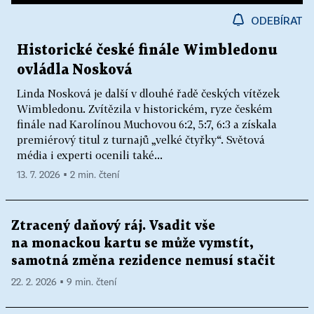
ODEBÍRAT
Historické české finále Wimbledonu
ovládla Nosková
Linda Nosková je další v dlouhé řadě českých vítězek
Wimbledonu. Zvítězila v historickém, ryze českém
finále nad Karolínou Muchovou 6:2, 5:7, 6:3 a získala
premiérový titul z turnajů „velké čtyřky“. Světová
média i experti ocenili také...
13. 7. 2026 ▪ 2 min. čtení
Ztracený daňový ráj. Vsadit vše
na monackou kartu se může vymstít,
samotná změna rezidence nemusí stačit
22. 2. 2026 ▪ 9 min. čtení