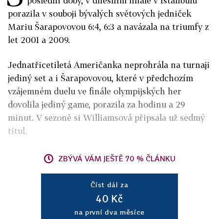
poslední doby, v dnešním finále v Istanbulu
porazila v souboji bývalých světových jedniček
Mariu Šarapovovou 6:4, 6:3 a navázala na triumfy z
let 2001 a 2009.
Jednatřicetiletá Američanka neprohrála na turnaji
jediný set a i Šarapovovou, které v předchozím
vzájemném duelu ve finále olympijských her
dovolila jediný game, porazila za hodinu a 29
minut. V sezoně si Williamsová připsala už sedmý
titul.
ZBÝVÁ VÁM JEŠTĚ 70 % ČLÁNKU
Číst dál za
40 Kč
na první dva měsíce