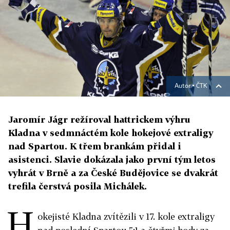
Autor ▪
ČTK
Jaromír Jágr režíroval hattrickem výhru
Kladna v sedmnáctém kole hokejové extraligy
nad Spartou. K třem brankám přidal i
asistenci. Slavie dokázala jako první tým letos
vyhrát v Brně a za České Budějovice se dvakrát
trefila čerstvá posila Michálek.
H
okejisté Kladna zvítězili v 17. kole extraligy