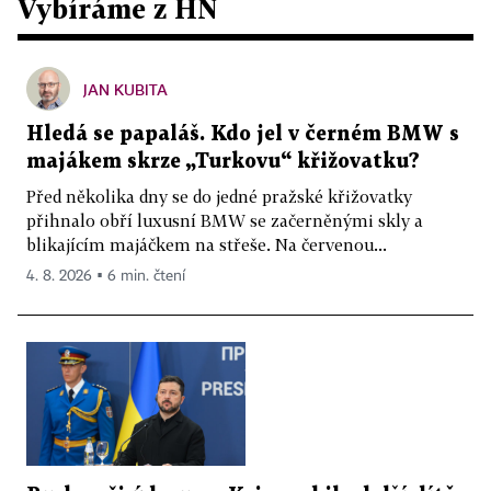
Vybíráme z HN
JAN KUBITA
Hledá se papaláš. Kdo jel v černém BMW s
majákem skrze „Turkovu“ křižovatku?
Před několika dny se do jedné pražské křižovatky
přihnalo obří luxusní BMW se začerněnými skly a
blikajícím majáčkem na střeše. Na červenou...
4. 8. 2026 ▪ 6 min. čtení