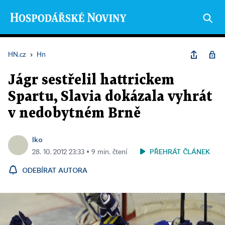
HN.cz
›
Hn
Jágr sestřelil hattrickem
Spartu, Slavia dokázala vyhrát
v nedobytném Brně
lko
PŘEHRÁT ČLÁNEK
28. 10. 2012 23:33 ▪ 9 min. čtení
ODEBÍRAT AUTORA