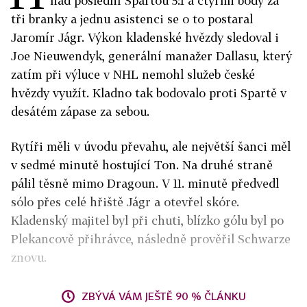
nad poslední Spartou 5:1 a čtyřmi body za
tři branky a jednu asistenci se o to postaral
Jaromír Jágr. Výkon kladenské hvězdy sledoval i
Joe Nieuwendyk, generální manažer Dallasu, který
zatím při výluce v NHL nemohl služeb české
hvězdy využít. Kladno tak bodovalo proti Spartě v
desátém zápase za sebou.
Rytíři měli v úvodu převahu, ale největší šanci měl
v sedmé minutě hostující Ton. Na druhé straně
pálil těsně mimo Dragoun. V 11. minutě předvedl
sólo přes celé hřiště Jágr a otevřel skóre.
Kladenský majitel byl při chuti, blízko gólu byl po
Plekancově přihrávce, následně prověřil Schwarze
znovu.
ZBÝVÁ VÁM JEŠTĚ 90 % ČLÁNKU