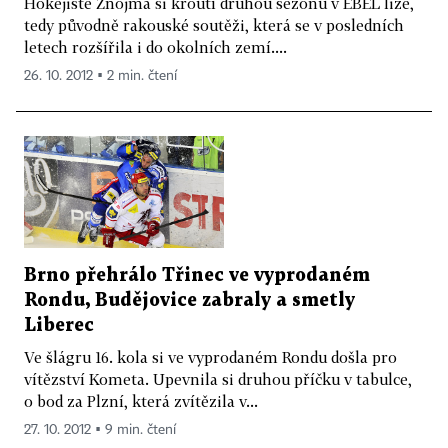
Hokejisté Znojma si kroutí druhou sezonu v EBEL lize,
tedy původně rakouské soutěži, která se v posledních
letech rozšířila i do okolních zemí....
26. 10. 2012 ▪ 2 min. čtení
Brno přehrálo Třinec ve vyprodaném
Rondu, Budějovice zabraly a smetly
Liberec
Ve šlágru 16. kola si ve vyprodaném Rondu došla pro
vítězství Kometa. Upevnila si druhou příčku v tabulce,
o bod za Plzní, která zvítězila v...
27. 10. 2012 ▪ 9 min. čtení