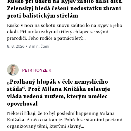
Rusko při úderu na Kyjev zabilo další dítě.
Zelenskyj hledá řešení nedostatku zbraní
proti balistickým střelám
Rusko v noci na sobotu znovu zaútočilo na Kyjev a jeho
okolí. Při útoku zahynul tříletý chlapec se svými
prarodiči. Jeho rodiče a patnáctiletý...
8. 8. 2026 ▪ 3 min. čtení
PETR HONZEJK
„Prolhaný hlupák v čele nemyslícího
stáda“. Proč Milana Knížáka oslavuje
vláda vedená mužem, kterým umělec
opovrhoval
Někteří říkají, že to byl poslední happening Milana
Knížáka. A něco na tom je. Pohřeb se státními poctami
organizovaný těmi, kterými slavný...