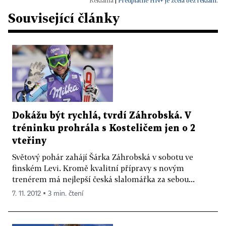
|
Předplatné HN+ je zcela bez reklam.
Související články
Dokážu být rychlá, tvrdí Záhrobská. V
tréninku prohrála s Kosteličem jen o 2
vteřiny
Světový pohár zahájí Šárka Záhrobská v sobotu ve
finském Levi. Kromě kvalitní přípravy s novým
trenérem má nejlepší česká slalomářka za sebou...
7. 11. 2012 ▪ 3 min. čtení