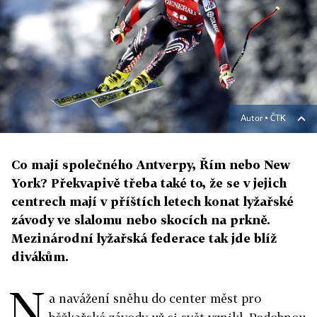
Autor ▪
ČTK
Co mají společného Antverpy, Řím nebo New
York? Překvapivě třeba také to, že se v jejich
centrech mají v příštích letech konat lyžařské
závody ve slalomu nebo skocích na prkně.
Mezinárodní lyžařská federace tak jde blíž
divákům.
N
a navážení sněhu do center měst pro