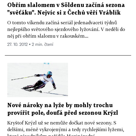
Obřím slalomem v Söldenu začíná sezona
"svěťáku". Nejvíc si z Čechů věří Vráblík
O tomto víkendu začíná seriál jedenadvaceti týdnů
nejlepšího světového sjezdového lyžování. V neděli do
něj při obřím slalomu v rakouském...
27. 10. 2012 ▪ 2 min. čtení
Nové nároky na lyže by mohly trochu
provířit pole, doufá před sezonou Krýzl
Kryštof Krýzl už se nemůže dočkat nové sezony. S
delšími, méně vykrojenými a tedy rychlejšími lyžemi,
které závodníkům nařídila Mezinárodní...