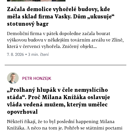
Začala demolice vyhořelé budovy, kde
měla sklad firma Vasky. Dům „ukusuje“
stotunový bagr
Demoliční firma v pátek dopoledne začala bourat
výškovou budovu v někdejším továrním areálu ve Zlíně,
která v červenci vyhořela. Zničený objekt...
7. 8. 2026 ▪ 3 min. čtení
PETR HONZEJK
„Prolhaný hlupák v čele nemyslícího
stáda“. Proč Milana Knížáka oslavuje
vláda vedená mužem, kterým umělec
opovrhoval
Někteří říkají, že to byl poslední happening Milana
Knížáka. A něco na tom je. Pohřeb se státními poctami