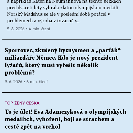
a například Kateřina Neumannová na těchto běžkách
před dvaceti lety vyhrála zlatou olympijskou medaili.
Norský Madshus se ale v poslední době potácel v
problémech a výroba v továrně v...
5. 8. 2026 ▪ 4 min. čtení
Sportovec, zkušený byznysmen a „parťák“
miliardáře Němce. Kdo je nový prezident
lyžařů, který musí vyřešit několik
problémů?
9. 6. 2026 ▪ 6 min. čtení
TOP ŽENY ČESKA
To je úlet! Eva Adamczyková o olympijských
medailích, vyhoření, boji se strachem a
cestě zpět na vrchol