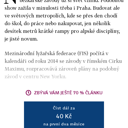
běžkařské závody už si svět vznikl. Podobnou
show zažila v minulosti třeba i Praha. Budovat ale
ve světových metropolích, kde se přes den chodí
do škol, do práce nebo nakupovat, jen několik
desítek metrů krátké rampy pro alpské disciplíny,
je jisté novum.
Mezinárodní lyžařská federace (FIS) počítá v
kalendáři od roku 2014 se závody v římském Cirku
Maximu, rozpracovává zároveň plány na podobný
závod v centru New Yorku.
ZBÝVÁ VÁM JEŠTĚ 70 % ČLÁNKU
Číst dál za
40 Kč
na první dva měsíce