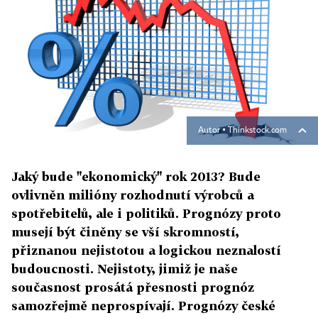
Autor ▪
Thinkstock.com
Jaký bude "ekonomický" rok 2013? Bude
ovlivněn milióny rozhodnutí výrobců a
spotřebitelů, ale i politiků. Prognózy proto
musejí být činěny se vší skromností,
přiznanou nejistotou a logickou neznalostí
budoucnosti. Nejistoty, jimiž je naše
současnost prosátá přesnosti prognóz
samozřejmě neprospívají. Prognózy české