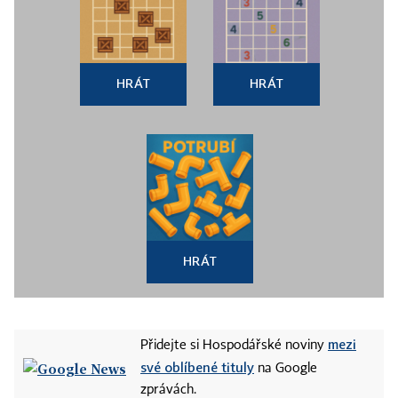
HRÁT
HRÁT
HRÁT
mezi
Přidejte si Hospodářské noviny
své oblíbené tituly
na Google
zprávách.