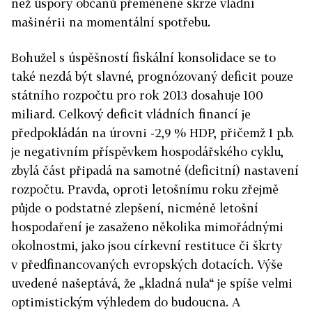
než úspory občanů přeměněné skrze vládní
mašinérii na momentální spotřebu.
Bohužel s úspěšností fiskální konsolidace se to
také nezdá být slavné, prognózovaný deficit pouze
státního rozpočtu pro rok 2013 dosahuje 100
miliard. Celkový deficit vládních financí je
předpokládán na úrovni -2,9 % HDP, přičemž 1 p.b.
je negativním příspěvkem hospodářského cyklu,
zbylá část připadá na samotné (deficitní) nastavení
rozpočtu. Pravda, oproti letošnímu roku zřejmě
půjde o podstatné zlepšení, nicméně letošní
hospodaření je zasaženo několika mimořádnými
okolnostmi, jako jsou církevní restituce či škrty
v předfinancovaných evropských dotacích. Výše
uvedené našeptává, že „kladná nula“ je spíše velmi
optimistickým výhledem do budoucna. A