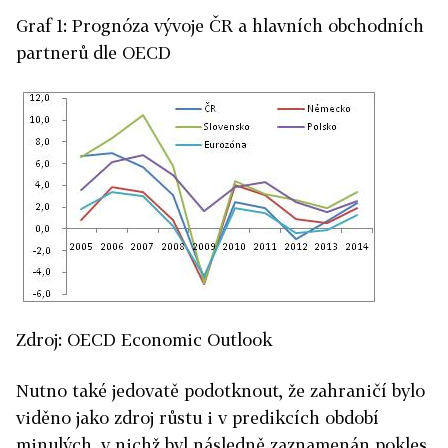
Graf 1: Prognóza vývoje ČR a hlavních obchodních
partnerů dle OECD
Zdroj: OECD Economic Outlook
Nutno také jedovatě podotknout, že zahraničí bylo
viděno jako zdroj růstu i v predikcích období
minulých, v nichž byl následně zaznamenán pokles