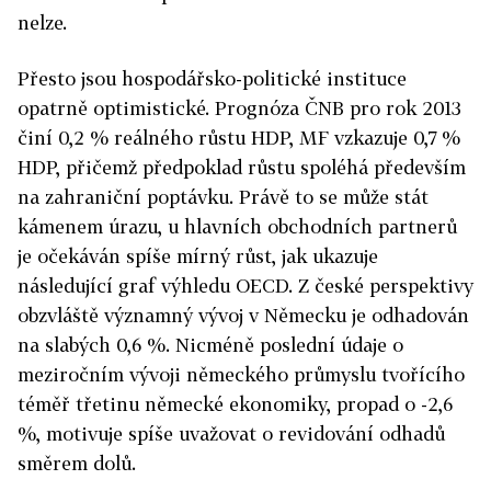
nelze.
Přesto jsou hospodářsko-politické instituce
opatrně optimistické. Prognóza ČNB pro rok 2013
činí 0,2 % reálného růstu HDP, MF vzkazuje 0,7 %
HDP, přičemž předpoklad růstu spoléhá především
na zahraniční poptávku. Právě to se může stát
kámenem úrazu, u hlavních obchodních partnerů
je očekáván spíše mírný růst, jak ukazuje
následující graf výhledu OECD. Z české perspektivy
obzvláště významný vývoj v Německu je odhadován
na slabých 0,6 %. Nicméně poslední údaje o
meziročním vývoji německého průmyslu tvořícího
téměř třetinu německé ekonomiky, propad o -2,6
%, motivuje spíše uvažovat o revidování odhadů
směrem dolů.