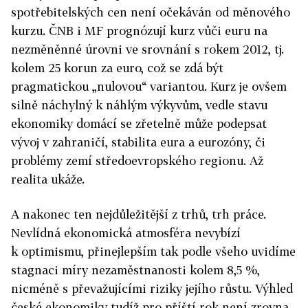
spotřebitelských cen není očekáván od měnového
kurzu. ČNB i MF prognózují kurz vůči euru na
nezměněnné úrovni ve srovnání s rokem 2012, tj.
kolem 25 korun za euro, což se zdá být
pragmatickou „nulovou“ variantou. Kurz je ovšem
silně náchylný k náhlým výkyvům, vedle stavu
ekonomiky domácí se zřetelně může podepsat
vývoj v zahraničí, stabilita eura a eurozóny, či
problémy zemí středoevropského regionu. Až
realita ukáže.
A nakonec ten nejdůležitější z trhů, trh práce.
Nevlídná ekonomická atmosféra nevybízí
k optimismu, přinejlepším tak podle všeho uvidíme
stagnaci míry nezaměstnanosti kolem 8,5 %,
nicméně s převažujícími riziky jejího růstu. Výhled
české ekonomiky tudíž pro příští rok není zrovna