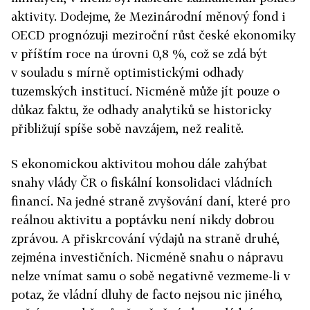
aktivity. Dodejme, že Mezinárodní měnový fond i
OECD prognózuji meziroční růst české ekonomiky
v příštím roce na úrovni 0,8 %, což se zdá být
v souladu s mírně optimistickými odhady
tuzemských institucí. Nicméně může jít pouze o
důkaz faktu, že odhady analytiků se historicky
přibližují spíše sobě navzájem, než realitě.
S ekonomickou aktivitou mohou dále zahýbat
snahy vlády ČR o fiskální konsolidaci vládních
financí. Na jedné straně zvyšování daní, které pro
reálnou aktivitu a poptávku není nikdy dobrou
zprávou. A přiskrcování výdajů na straně druhé,
zejména investičních. Nicméně snahu o nápravu
nelze vnímat samu o sobě negativně vezmeme-li v
potaz, že vládní dluhy de facto nejsou nic jiného,