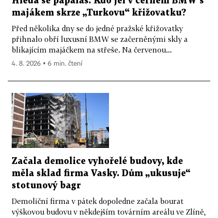
Hledá se papaláš. Kdo jel v černém BMW s
majákem skrze „Turkovu“ křižovatku?
Před několika dny se do jedné pražské křižovatky
přihnalo obří luxusní BMW se začerněnými skly a
blikajícím majáčkem na střeše. Na červenou...
4. 8. 2026 ▪ 6 min. čtení
Začala demolice vyhořelé budovy, kde
měla sklad firma Vasky. Dům „ukusuje“
stotunový bagr
Demoliční firma v pátek dopoledne začala bourat
výškovou budovu v někdejším továrním areálu ve Zlíně,