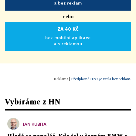
a bez reklam
nebo
ZA 40 KČ
bez mobilní aplikace
a s reklamou
|
Předplatné HN+ je zcela bez reklam.
Vybíráme z HN
JAN KUBITA