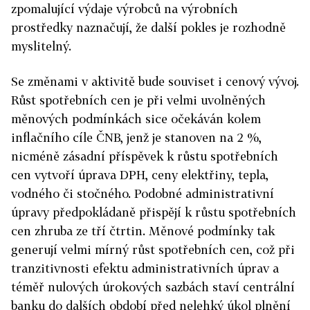
zpomalující výdaje výrobců na výrobních
prostředky naznačují, že další pokles je rozhodně
myslitelný.
Se změnami v aktivitě bude souviset i cenový vývoj.
Růst spotřebních cen je při velmi uvolněných
měnových podmínkách sice očekáván kolem
inflačního cíle ČNB, jenž je stanoven na 2 %,
nicméně zásadní příspěvek k růstu spotřebních
cen vytvoří úprava DPH, ceny elektřiny, tepla,
vodného či stočného. Podobné administrativní
úpravy předpokládaně přispějí k růstu spotřebních
cen zhruba ze tří čtrtin. Měnové podmínky tak
generují velmi mírný růst spotřebních cen, což při
tranzitivnosti efektu administrativních úprav a
téměř nulových úrokových sazbách staví centrální
banku do dalších období před nelehký úkol plnění