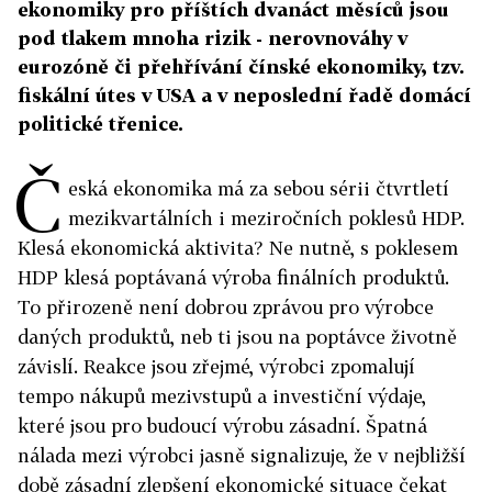
ekonomiky pro příštích dvanáct měsíců jsou
pod tlakem mnoha rizik - nerovnováhy v
eurozóně či přehřívání čínské ekonomiky, tzv.
fiskální útes v USA a v neposlední řadě domácí
politické třenice.
Č
eská ekonomika má za sebou sérii čtvrtletí
mezikvartálních i meziročních poklesů HDP.
Klesá ekonomická aktivita? Ne nutně, s poklesem
HDP klesá poptávaná výroba finálních produktů.
To přirozeně není dobrou zprávou pro výrobce
daných produktů, neb ti jsou na poptávce životně
závislí. Reakce jsou zřejmé, výrobci zpomalují
tempo nákupů mezivstupů a investiční výdaje,
které jsou pro budoucí výrobu zásadní. Špatná
nálada mezi výrobci jasně signalizuje, že v nejbližší
době zásadní zlepšení ekonomické situace čekat