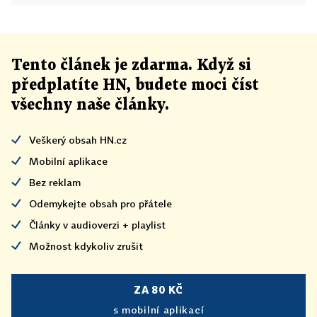
Tento článek
je
zdarma. Když si
předplatíte HN, budete moci číst
všechny naše články
.
Veškerý obsah HN.cz
Mobilní aplikace
Bez reklam
Odemykejte obsah pro přátele
Články v audioverzi + playlist
Možnost kdykoliv zrušit
ZA 80 KČ
s mobilní aplikací